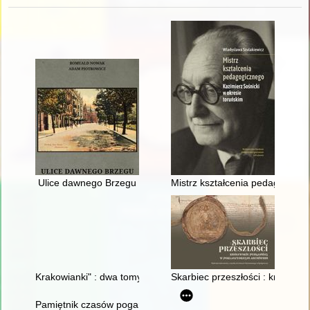
Ulice dawnego Brzegu
Mistrz kształcenia pedagogiczn
Krakowianki" : dwa tomy "zadumienia", ale i radości : refleksje 
Skarbiec przeszłości : królew
Pamiętnik czasów pogardy : fragmenty pamiętnika