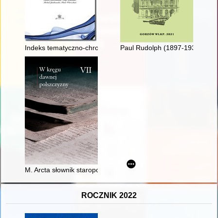
Indeks tematyczno-chronologizacyjny 1918-1939. T. 10, Cz. 2
Paul Rudolph (1897-1939) : pas
M. Arcta słownik staropolski" : charakterystyka metaleksykogra
ROCZNIK 2022