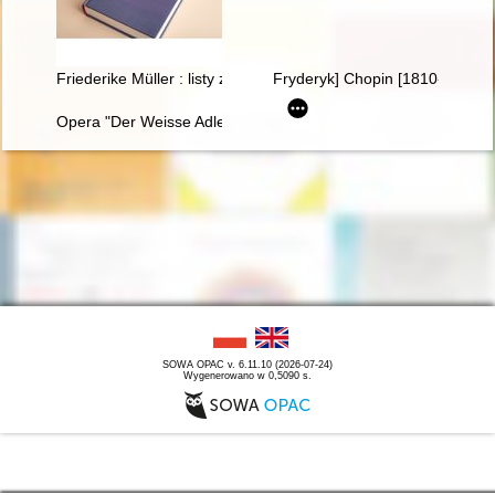
Friederike Müller : listy z Paryża 1839-1845 : nauczanie i oto
Fryderyk] Chopin [1810-1849]. 
Opera "Der Weisse Adler" Raoula Madera jako przykład trans
SOWA OPAC v. 6.11.10 (2026-07-24)
Wygenerowano w 0,5090 s.