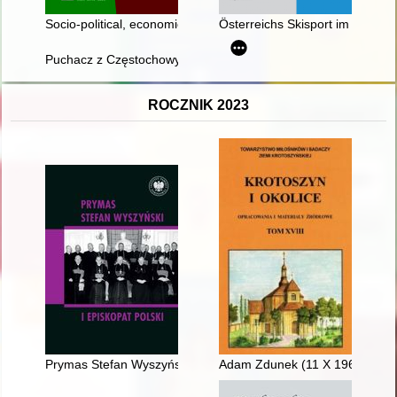
Socio-political, economic and image-related aspects of repre
Österreichs Skisport im Nationa
Puchacz z Częstochowy : porucznik pilot Hieronim Dudwał (19
ROCZNIK 2023
Prymas Stefan Wyszyński a duszpasterstwo emigracyjne
Adam Zdunek (11 X 1967 - 29 X