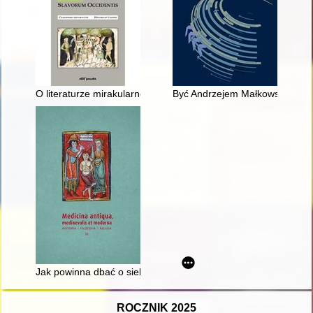
O literaturze mirakularnej, epilepsji i innych zagadnieniach p
Być Andrzejem Małkowskim swoich
Jak powinna dbać o siebie kobieta w czasie ciąży, aby łatwiej
ROCZNIK 2025