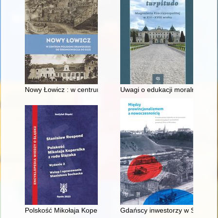
Nowy Łowicz : w centrum poligonu drawskiego od średniowiecz
Uwagi o edukacji moralnej synó
Polskość Mikołaja Kopernika z rodu Ślązaka
Gdańscy inwestorzy w Sopocie :