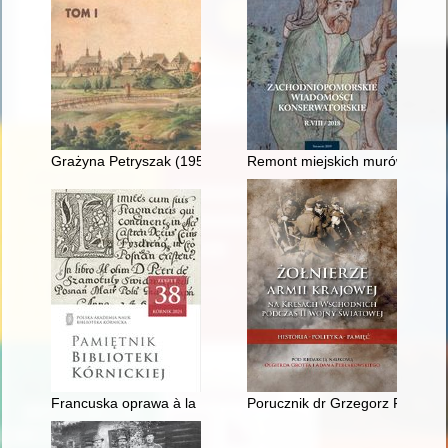
Grażyna Petryszak (1955-2019)
Remont miejskich murów obron
Francuska oprawa à la Duseuil z superekslibrisem monogramowy
Porucznik dr Grzegorz Fedorows