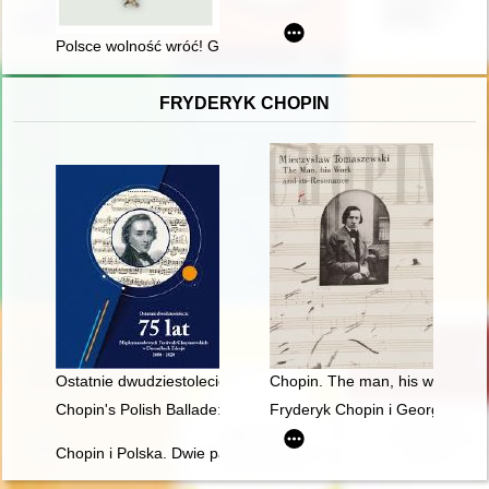
Polsce wolność wróć! Groby wojenne z okresu powstania stycz
FRYDERYK CHOPIN
Ostatnie dwudziestolecie : 75 lat Międzynarodowych Festiwal
Chopin. The man, his work and 
Chopin's Polish Ballade: Op. 38 as Narrative of National Mart
Fryderyk Chopin i George Sand w
Chopin i Polska. Dwie pasje życia Gastona Belotti [1920-1985]