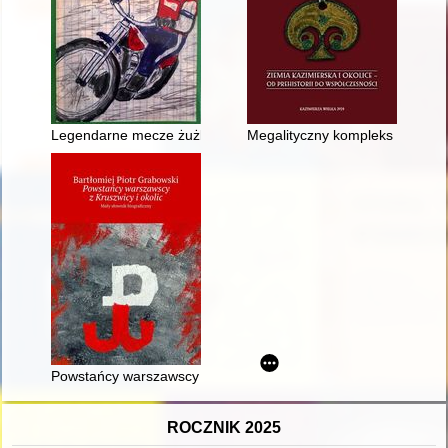
Legendarne mecze żużlowe : historia najciekawszych spotkań l
Megalityczny kompleks grobowy 
Powstańcy warszawscy z Kruszwicy i okolic : mały słownik biog
ROCZNIK 2025