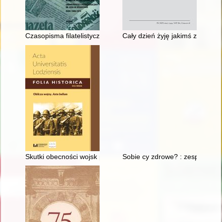
Czasopisma filatelistyczne w Polsce po 1945 r. : próba charakt
Cały dzień żyję jakimś zdaniem
Skutki obecności wojsk polskich, pruskich i rosyjskich w drod
Sobie cy zdrowe? : zespół "Prz