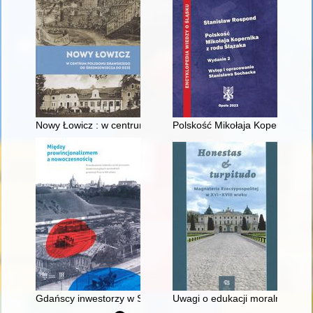
Nowy Łowicz : w centrum poligonu drawskiego od średniowiecz
Polskość Mikołaja Kopernika z 
Gdańscy inwestorzy w Sopocie : prestiż finansowy i towarzyski
Uwagi o edukacji moralnej synó