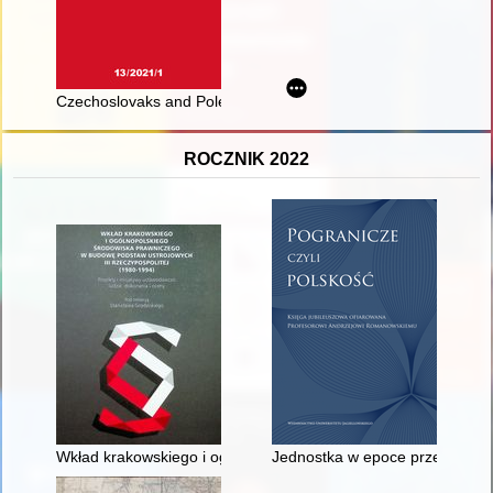
Czechoslovaks and Poles in Royal Air Force During the Battle o
ROCZNIK 2022
Wkład krakowskiego i ogólnopolskiego środowiska prawniczego 
Jednostka w epoce przejściowyc