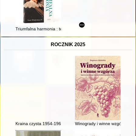
Triumfalna harmonia : teatr Władysława IV : eseje
ROCZNIK 2025
Kraina czysta 1954-1964
Winogrady i winne wzgórza : u