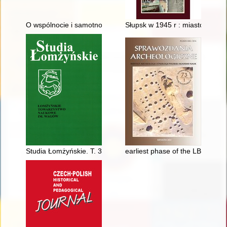
O wspólnocie i samotnościach w kulturze ludowej
Słupsk w 1945 r : miasto czer
Studia Łomżyńskie. T. 30 (2020)
earliest phase of the LBK in th