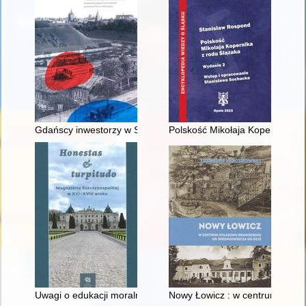
Gdańscy inwestorzy w Sopocie : prestiż finansowy i towarzyski
Polskość Mikołaja Kopernika z 
Uwagi o edukacji moralnej synów szlacheckich w XVI-wiecznej 
Nowy Łowicz : w centrum polig