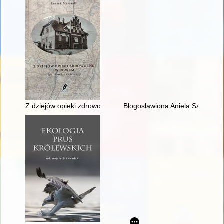
Z dziejów opieki zdrowotnej w Nowem (do II wojny światowej)
Błogosławiona Aniela Salawa 18