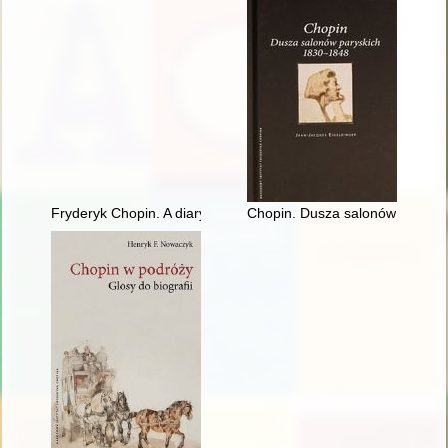
Fryderyk Chopin. A diary in images. Original idea and text b
Chopin. Dusza salonów parysk