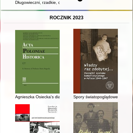
Długowieczni, rzadkie, osobliwe : żywe i nieożywione pomniki 
ROCZNIK 2023
Agnieszka Osiecka's diaries and notes as a source for research 
Spory światopoglądowe o istot