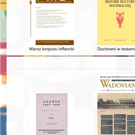
Marsz korpusu inflanckiego wojsk rosyjskich gen. Piot
Duchowni w testame