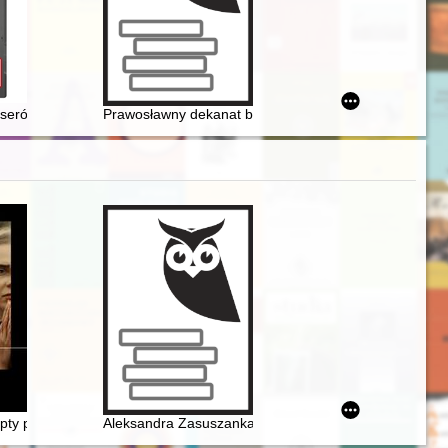
-1914
kserów : o darze płk. Jagniątkowskiego dla Muzeum Narodowego w Warsz
Prawosławny dekanat bialski w latach 1918-1939
925-2025)
pty prawdy ukryte w ogniu
Aleksandra Zasuszanka-Dobrowolska (1906-1989) : życi