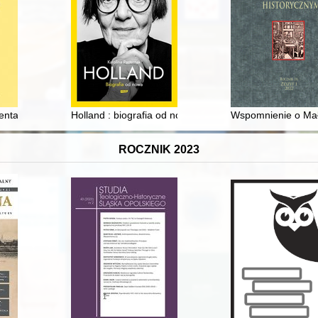
ra Lacy’ego w kierunku Warszawy latem 1733 roku = The march of the L
ntach mieszczańskich - mieszczanie w testamentach duchownych : zapis
Holland : biografia od nowa
Wspomnienie o Małg
ROCZNIK 2023