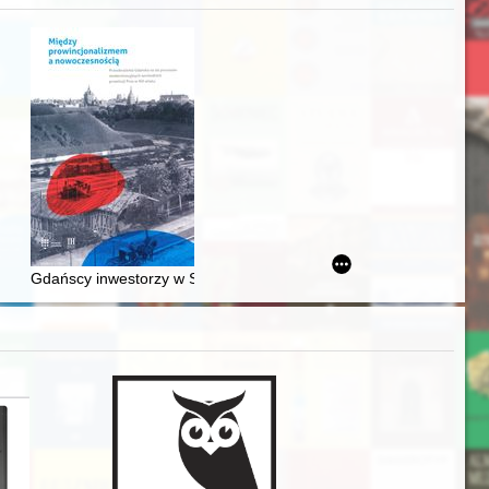
awskiego od średniowiecza do dziś
Gdańscy inwestorzy w Sopocie : prestiż finansowy i towarzyski lo