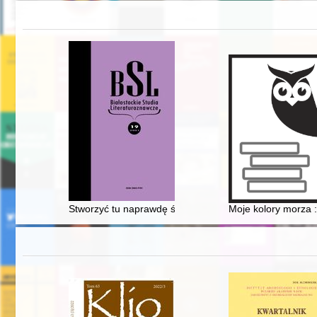
Stworzyć tu naprawdę śliczną a bogatą kolonię polską"
Moje kolory morza 