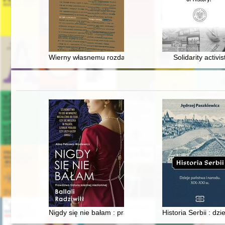
Wierny własnemu rozdarciu : problematyka tożsamości
Solidarity activis
Nigdy się nie bałam : prawdziwa historia księżnej niezło
Historia Serbii : dz