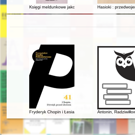
Księgi meldunkowe jako źródło do badań nad społeczn
Hasioki : przedwoj
Fryderyk Chopin i Łesia Ukrainka : per me
Antonin, Radziwiłło