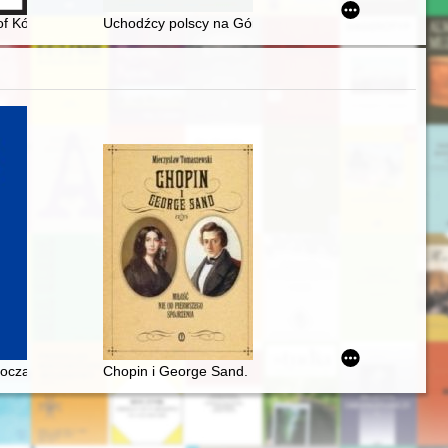
do badań nad jej ikonografią
of Kórnik : a guide
Uchodźcy polscy na Górnym Śląsku w wyniku powstań i
środków tradycyjnych i nowoczesnych jako sposób budowania ekspozy
oczach Rosjan. Antologia. Friderik źopen glazami Rossiân. Antologiâ
Chopin i George Sand. Miłość nie od pierwszego spojr