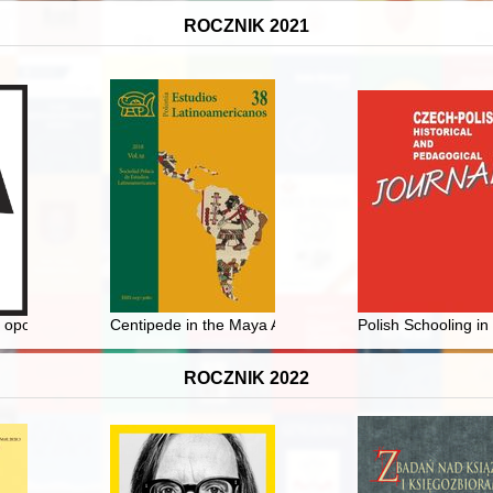
ROCZNIK 2021
 : polskie międzywojenne opisywanie Peru
: opowieści prawdziwe
Centipede in the Maya Art and Culture
Polish Schooling in
ROCZNIK 2022