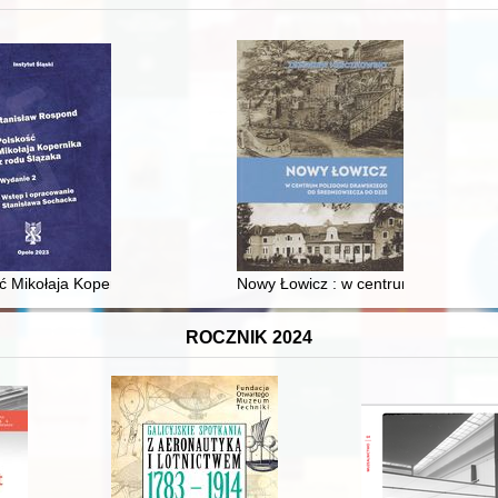
XVI-wiecznej Rzeczypospolitej
ć Mikołaja Kopernika z rodu Ślązaka
Nowy Łowicz : w centrum poligonu dr
ROCZNIK 2024