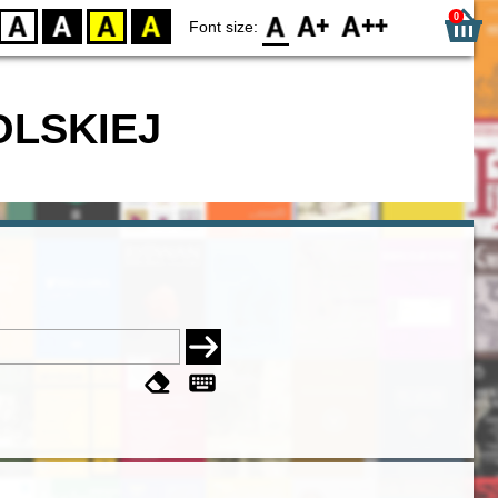
0
D
BW
YB
BY
F0
F1
F2
Font size:
OLSKIEJ