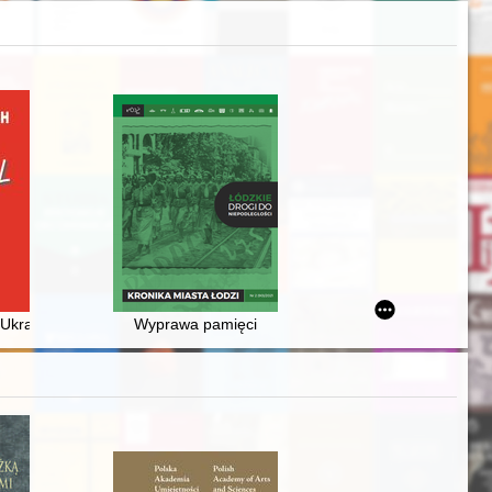
 Ukraine at the Turn of the 20th and the 21st Century
Wyprawa pamięci