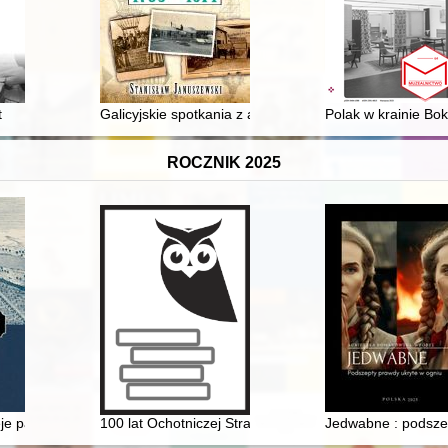
owa w twórczości Artura Sandauera
t
Galicyjskie spotkania z aeronautyką i lotnictwem 1783
Polak w krainie Bo
ROCZNIK 2025
mnej Ballali Radziwiłł
ieje państwa i narodu : XIX-XXI w
100 lat Ochotniczej Straży Pożarnej w Kożuchowie (1
Jedwabne : podsze