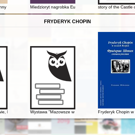
ą genealogią miasta "odzyskanego"
enny dopalacz
Miedzioryt nagrobka Eufemii Raciborskiej : przyczynek 
story of the Castle 
FRYDERYK CHOPIN
wie, Fryderyk Chopin [1810-1849]
Wystawa "Mazowsze w czasach Chopina" - połączenie 
Fryderyk Chopin w 