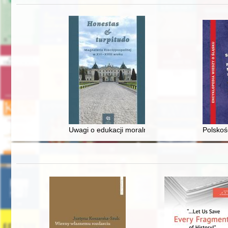
Uwagi o edukacji moralnej synów szlacheckich w 
Polskoś