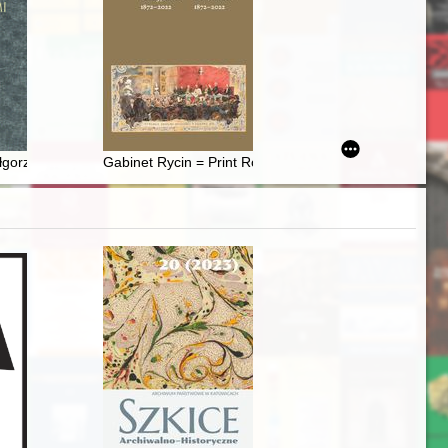
ivonian corps of the Russian army of general Piotr Lacy towards Warsa
y ostatniej woli jako źródła do badania powiązań (Prusy, XV-począte
orzacie Komzie (1946–2022), badaczce sztuki książki i estetyki druku
Gabinet Rycin = Print Room