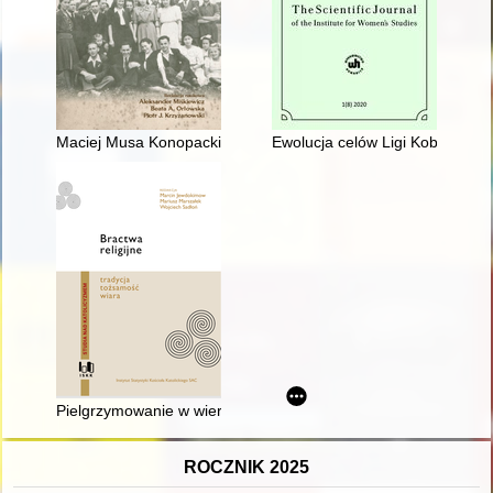
Maciej Musa Konopacki - wileński Tatar z Wybrzeża
Ewolucja celów Ligi Kobiet w la
Pielgrzymowanie w wierze : Konfraternia Świętego Apostoła J
ROCZNIK 2025