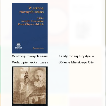
W stronę równych szans : 35 lat urzędu Rzecznika Praw Obywa
Każdy rodzaj turystyki wymaga i
Wola Lipieniecka : zarys dziejów
50-lecie Miejskiego Ośrodka Sp