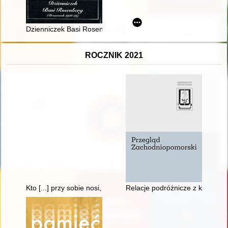
Dzienniczek Basi Rosenberg : (Przeworsk 1938-1939)
ROCZNIK 2021
Kto [...] przy sobie nosi, żaden powietrzem nie umrze" : relik
Relacje podróżnicze z końca XVI