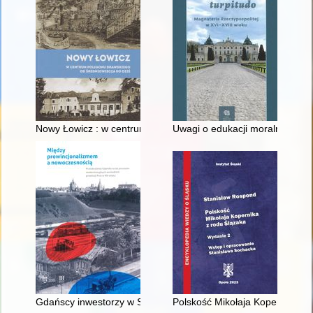
Nowy Łowicz : w centrum poligonu drawskiego od średniowiecz
Uwagi o edukacji moralnej synó
Gdańscy inwestorzy w Sopocie : prestiż finansowy i towarzyski
Polskość Mikołaja Kopernika z 