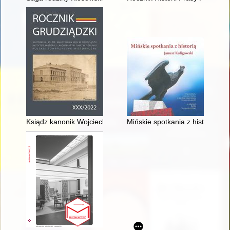
Ksiądz kanonik Wojciech Zawacki (1964-2020) = Rev. Wociech Z
Mińskie spotkania z historią : o