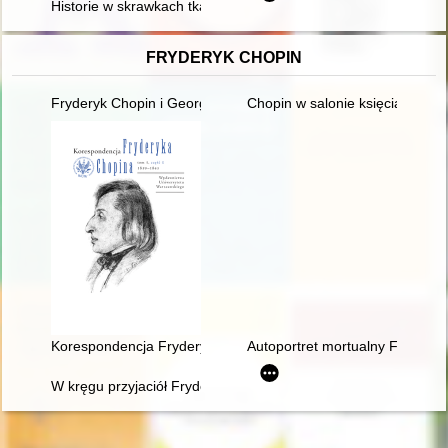
Historie w skrawkach tkanin : o proweniencji kilkunastu fragm
FRYDERYK CHOPIN
Fryderyk Chopin i George Sand w oczach polskich biografów i k
Chopin w salonie księcia Anton
Korespondencja Fryderyka Chopina. T. 3 cz. 1,
Autoportret mortualny Fryderyka
W kręgu przyjaciół Fryderyka Chopina - doktor Jan Matuszyńs