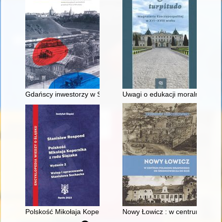
Gdańscy inwestorzy w Sopocie : prestiż finansowy i towarzyski
Uwagi o edukacji moralnej synó
Polskość Mikołaja Kopernika z rodu Ślązaka
Nowy Łowicz : w centrum polig