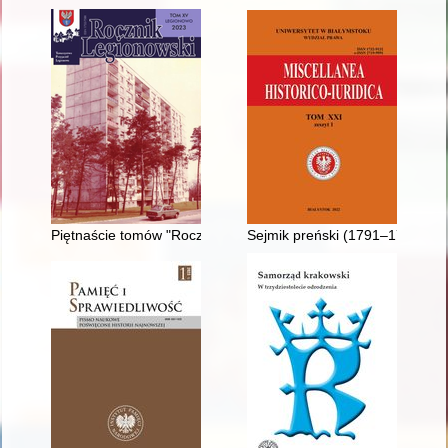
Piętnaście tomów "Rocznika Legionowskiego"
Sejmik preński (1791–1794)