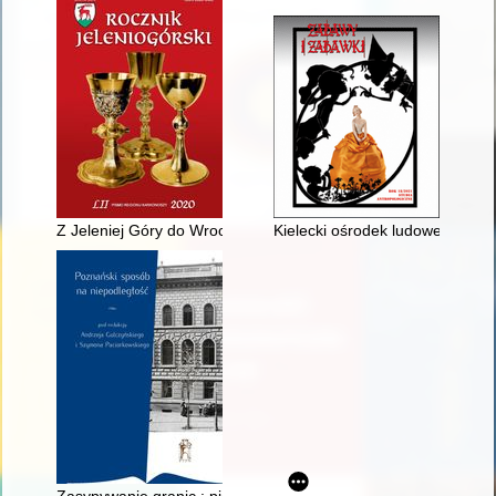
Z Jeleniej Góry do Wrocławia i z powrotem - recenzja]
Kielecki ośrodek ludowego zab
Zasypywanie granic : pierwsze lata niepodległości w Drugiej R