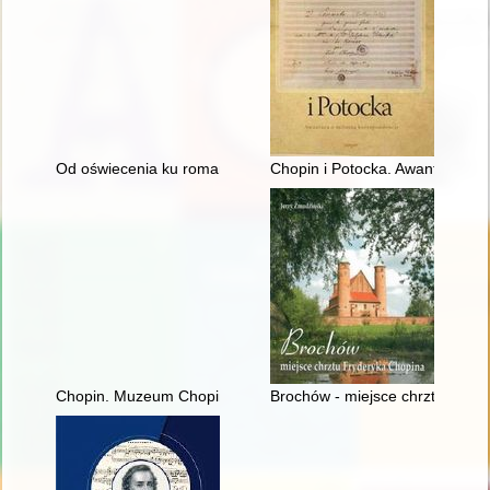
Od oświecenia ku romantyzmowi i dalej... Autorzy, dzieła, czytel
Chopin i Potocka. Awantura o 
Chopin. Muzeum Chopina. Chopin Museum
Brochów - miejsce chrztu Fryd