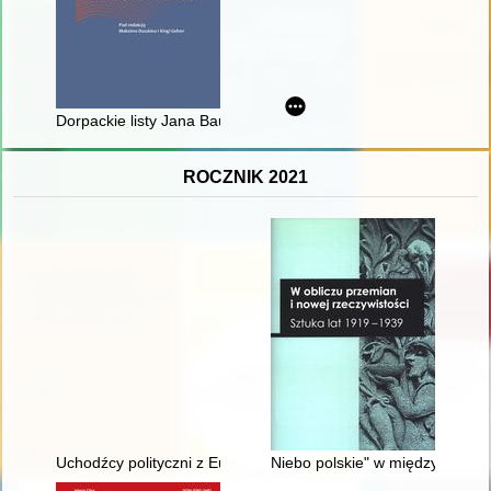
Dorpackie listy Jana Baudouina de Courtenay do Jana Karłowic
ROCZNIK 2021
Uchodźcy polityczni z Europy Środkowo-Wschodniej w amerykań
Niebo polskie" w międzywojen