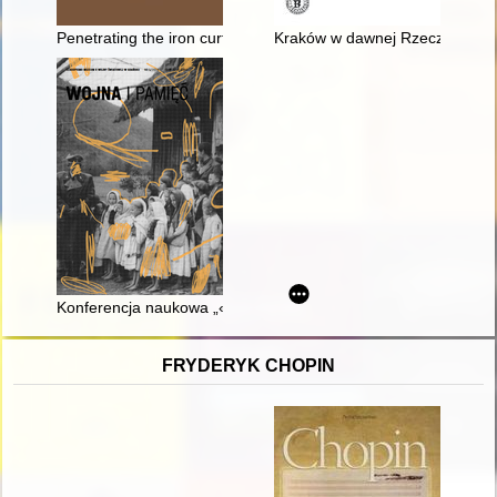
Penetrating the iron curtain : the Rockefeller and Ford Found
Kraków w dawnej Rzeczypospoli
Konferencja naukowa „«Niemcy, w ręce wasze oddaję Polaków.
FRYDERYK CHOPIN