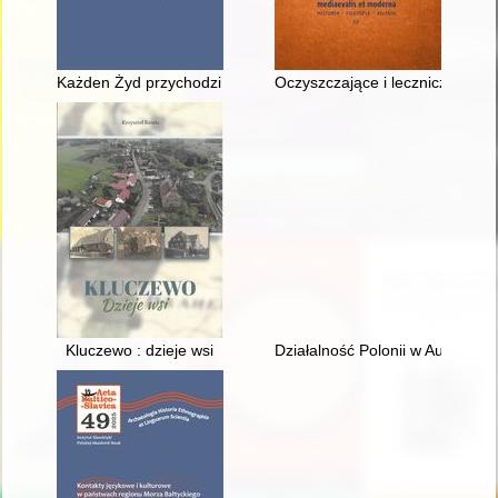
Każden Żyd przychodzi już na świat łajdakiem" : o kwestii ży
Oczyszczające i lecznicze właści
Kluczewo : dzieje wsi
Działalność Polonii w Austrii na