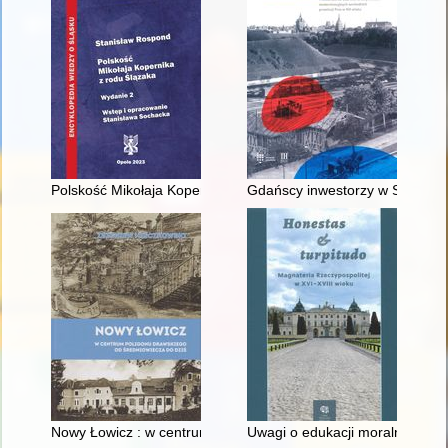
Polskość Mikołaja Kopernika z rodu Ślązaka
Gdańscy inwestorzy w Sopocie :
Nowy Łowicz : w centrum poligonu drawskiego od średniowiecz
Uwagi o edukacji moralnej synó