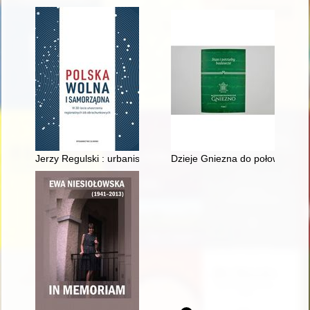
Jerzy Regulski : urbanista, samorządowiec, dyplomata
Dzieje Gniezna do połowy XIII w