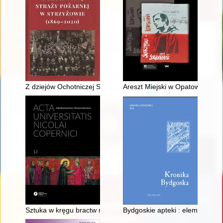
Z dziejów Ochotniczej Straży Pożarnej w Strzyżowie (1869-20
Areszt Miejski w Opatowie : an
Sztuka w kręgu bractw religijnych w Skalbmierzu : addenda
Bydgoskie apteki : element sys