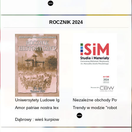
ROCZNIK 2024
Uniwersytety Ludowe Ignacego i Zofii Solarzów = People’s unive
Niezależne obchody Powstania
Amor patriae nostra lex - recenzja]
Trendy w modzie "robotniczej" w
Dąbrowy : wieś kurpiowska z pogranicza