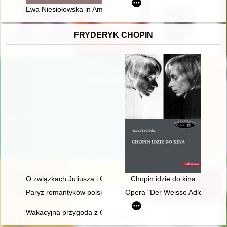
Ewa Niesiołowska in America
FRYDERYK CHOPIN
O związkach Juliusza i Oskara Kolbergów z Fryderykiem Cho
Chopin idzie do kina
Paryż romantyków polskich: Mickiewicz, Słowacki, Chopin, Kras
Opera "Der Weisse Adler" Raou
Wakacyjna przygoda z Chopinem" w Muzeum Niepodległości