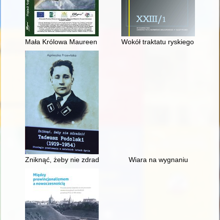
Mała Królowa Maureen z Luborzycy
Wokół traktatu ryskiego : kilka 
Zniknąć, żeby nie zdradzić : Tadeusz Podolski (1919-1954) : st
Wiara na wygnaniu