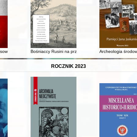
mmunity in Lviv since mid-19th century until early 20th century = 
esowej kształtujące poczucie tożsamości narodowej na Ziemiach Odzy
Bośniaccy Rusini na przełomie XIX i XX wieku w świet
Archeologia środow
ROCZNIK 2023