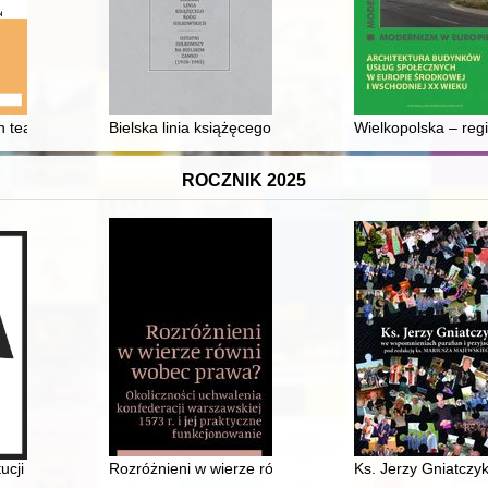
ch teatralnych, wystawianych na deskach Teatru im. Wojciecha Bogusła
Bielska linia książęcego rodu Sułkowskich : ostatni S
Wielkopolska – reg
ROCZNIK 2025
edagogicznej Królestwa Polskiego w latach 1905-1914 - recenzja]
ucji 1812 roku : z dziejów konstytucjonalizmu hiszpańskiego w XIX wie
Rozróżnieni w wierze równi wobec prawa? : okolicznośc
Ks. Jerzy Gniatczyk