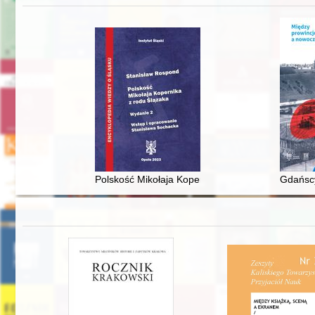
Polskość Mikołaja Kopernika z rodu Ślązaka
Gdańscy