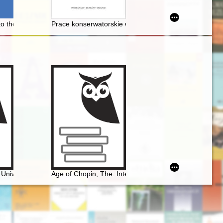
darowego zbioru siedleckiego w tle)
 to the Baden Revolution 1848/49
Prace konserwatorskie w Krakowie w roku 2022 dofi
 latach 1832-1881. T. 3
a Uniwersytetu Warszawskiego. Ars et educatio
Age of Chopin, The. Interdisciplinary inquiries