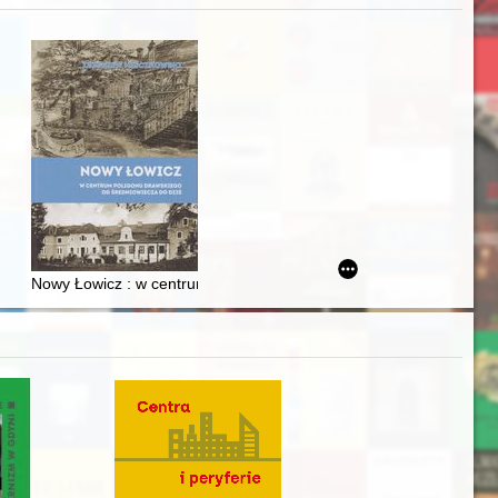
zczaństwa w 2. poł. XIX w
acheckich w XVI-wiecznej Rzeczypospolitej
Nowy Łowicz : w centrum poligonu drawskiego od średniowiecza d