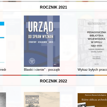
ROCZNIK 2021
pomarańczowej rewolucji" na Ukrainie jesienią 2004 roku
 średniowiecznej zapowiadał się jako gwiazda pierwszej klasy..." : o
Blaski i cienie" : początki administracji wyznaniowej
Wykaz byłych praco
ROCZNIK 2022