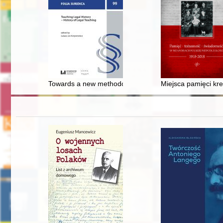
Towards a new methodological approach : Roman law co
Miejsca pamięci kr