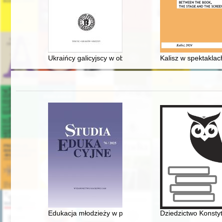
Ukraińcy galicyjscy w obozie internowanych nr I Dąbie
Kalisz w spektakla
Edukacja młodzieży w prasie społeczno-kulturalnej i p
Dziedzictwo Konstyt