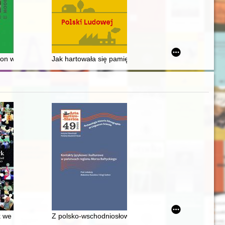
wskiego
ułkowscy na bielskim zamku (1918-1945)
ion wypoczynkowy z okresu PRL-u (1945-1989) = Greater Poland - a ho
Jak hartowała się pamięć? : procesy pamięciotwórcze 
ku
i uchwalenia konfederacji warszawskiej 1573 r. i jej praktyczne funkcj
 we wspomnieniach parafian i przyjaciół
Z polsko-wschodniosłowiańskich kontaktów językowych 