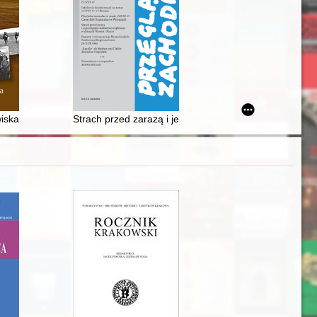
Ku nowemu ujęciu metodologicznemu : lwowska romanistyka prawnicza o
skanych
le pracy Josyfa Grodśkiego "Położenie Rusinów w Bośni"
iska kultury bogaczewskiej i sudowskiej : od czasów Kompleksowej Eksp
Strach przed zarazą i jego religijno-kulturowe implikac