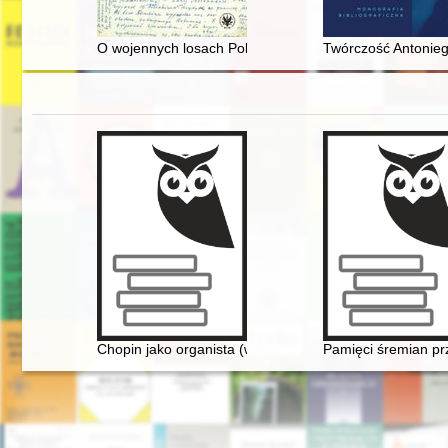
O wojennych losach Polaków : list z archiwum domowe
Twórczość Antonieg
Chopin jako organista (w 150. rocznicę śmierci)
Pamięci śremian prz