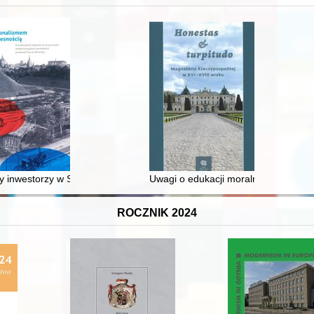
 inwestorzy w Sopocie : prestiż finansowy i towarzyski lokalnego mies
Uwagi o edukacji moralnej synów szl
ROCZNIK 2024