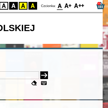
0
D
BW
YB
BY
F0
F1
F2
Czcionka:
OLSKIEJ