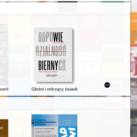
 Romanie Grodeckim (1889-1964), uniwersyteckim mistrzu Jerzego Wyroz
 na terenie województwa krakowskiego i miasta Kraków 1950/1951 : zarys
wników Pedagogicznej Biblioteki Wojewódzkiej w Opolu
Głośni i milczący świadkowie straszliwego fenomenu 