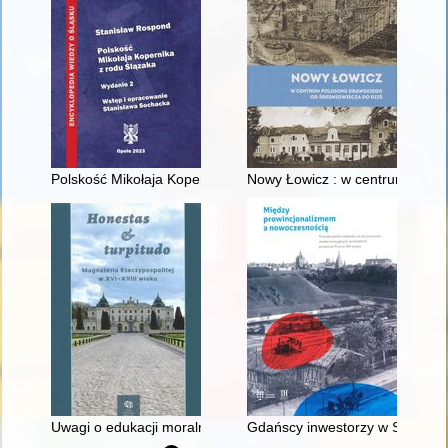
Polskość Mikołaja Kopernika z rodu Ślązaka
Nowy Łowicz : w centrum polig
Uwagi o edukacji moralnej synów szlacheckich w XVI-wiecznej 
Gdańscy inwestorzy w Sopocie :