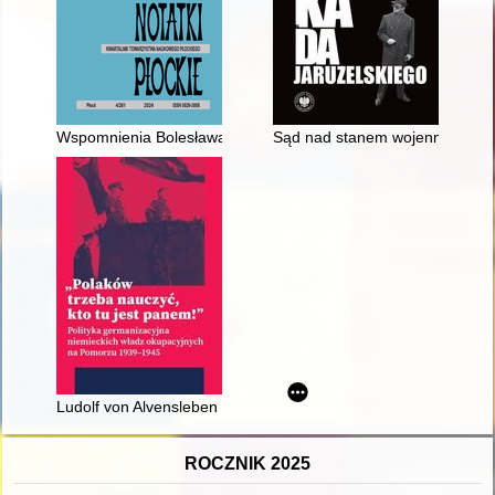
Wspomnienia Bolesława Jędrzejewskiego z okresu uwięzienia 
Sąd nad stanem wojennym czy w
Ludolf von Alvensleben (1901-1970) : nieukarany kat Pomorza
ROCZNIK 2025