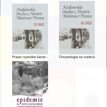
Prawo rzymskie karne - recenzja]
Chrystologia na rozdrożu : heter