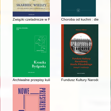
Związki czeladnicze w Polsce średniowiecznej
Choroba od kuchni : dieta a zd
Archiwalne przepisy kulinarne Komierowskich z Komierowa na tl
Fundusz Kultury Narodowej Józef