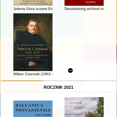
Jelenia Góra oczami Ericha Fuchsa i Otto Welzela = Hirschber
Decolonizing archival narratives 
Wiktor Czermak (1863-1913) : historyk, profesor Uniwersytetu 
ROCZNIK 2021