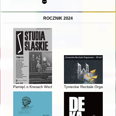
ROCZNIK 2024
Pamięć o Kresach Wschodnich w nazewnictwie miejskim Opol
Tynieckie Recitale Organowe : 5