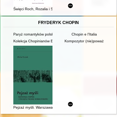
Święci Roch, Rozalia i Sebastian : patroni chroniący przed zar
FRYDERYK CHOPIN
Paryż romantyków polskich: Mickiewicz, Słowacki, Chopin, Kras
Chopin e l'Italia
Kolekcja Chopinianów Edourda Ganche'a w Krakowie
Kompozytor (nie)poważny. Poc
Pejzaż myśli. Warszawa Chopina i początek polskiej nowoczes