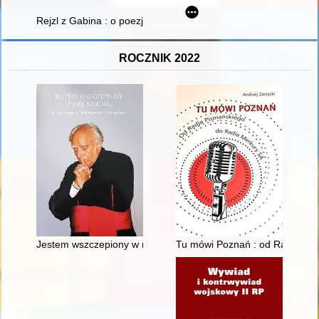
Rejzl z Gabina : o poezji Rejzl Żychlińskiej = Rajzel from Gombi
ROCZNIK 2022
Jestem wszczepiony w mój naród... : o harcerzu, żołnierzu i ks
Tu mówi Poznań : od Radja Po