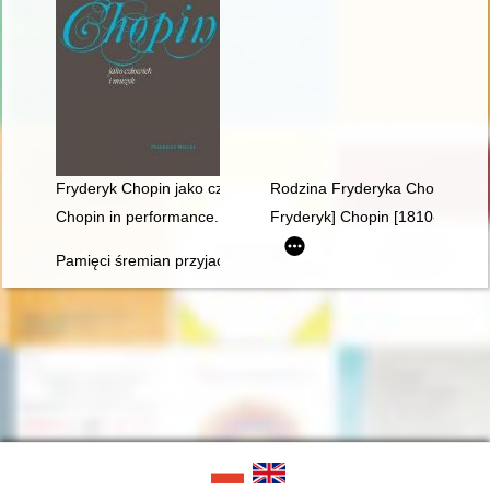
Fryderyk Chopin jako człowiek i muzyk
Rodzina Fryderyka Chopina
Chopin in performance. History, theory, practice
Fryderyk] Chopin [1810-1849]
Pamięci śremian przyjaciół Fryderyka Chopina oraz miłośników