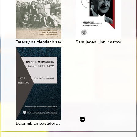
Tatarzy na ziemiach zachodnich i północnych Polski po 1945 r
Sam jeden i inni : wrocławskie
Dziennik ambasadora : Londyn 1994-1999. T. 2,