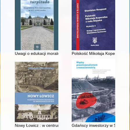
Uwagi o edukacji moralnej synów szlacheckich w XVI-wiecznej 
Polskość Mikołaja Kopernika z 
Nowy Łowicz : w centrum poligonu drawskiego od średniowiecz
Gdańscy inwestorzy w Sopocie :