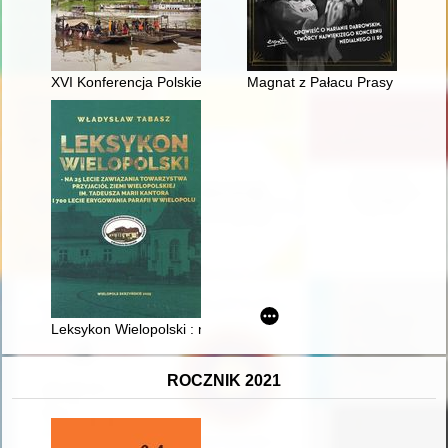
XVI Konferencja Polskiego Muzealnictwa Morskiego i Rzeczneg
Magnat z Pałacu Prasy : opowi
Leksykon Wielopolski : na 25 lecie zawiązania Towarzystwa Przy
ROCZNIK 2021