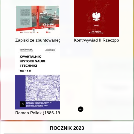
Zapiski ze zbuntowanego miasta
Kontrwywiad II Rzeczpospolitej.
Roman Pollak (1886-1972) i jego rola w rozwoju stosunków nau
ROCZNIK 2023