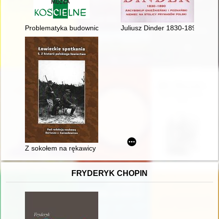
Problematyka budownictwa sakralnego diecezji lubelskiej w st
Juliusz Dinder 1830-1890 : arcy
Z sokołem na rękawicy : 50 lat współczesnego sokolnictwa w P
FRYDERYK CHOPIN