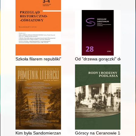
Szkoła filarem republiki" : proces profesjonalizacji zawodu n
Od "drzewa gorączki" do toniku z
Kim była Sandomierzanka? : nowe fakty w sprawie sporu o "P
Górscy na Ceranowie 1859-19