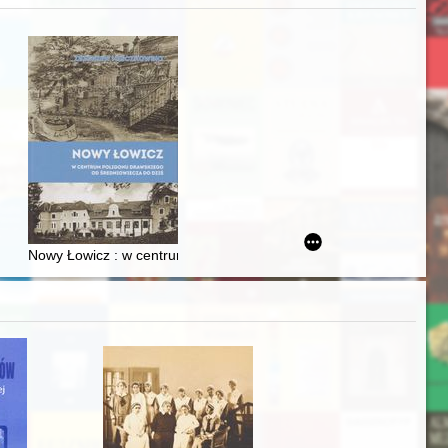
zczaństwa w 2. poł. XIX w
acheckich w XVI-wiecznej Rzeczypospolitej
Nowy Łowicz : w centrum poligonu drawskiego od średniowiecza d