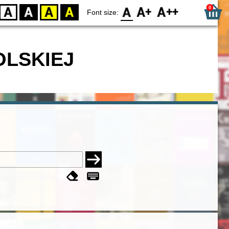
0
D
BW
YB
BY
F0
F1
F2
Font size:
OLSKIEJ