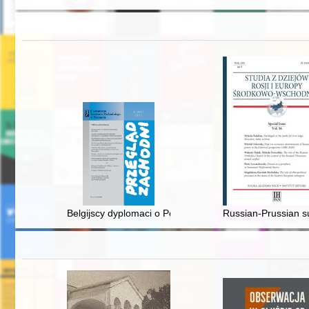
Belgijscy dyplomaci o Polsce w okresie II wojny światow
Russian-Prussian su