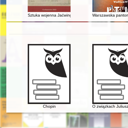
Sztuka wojenna Jaćwingów w świetle źródeł historyczny
Warszawska pantom
Chopin
O związkach Julius