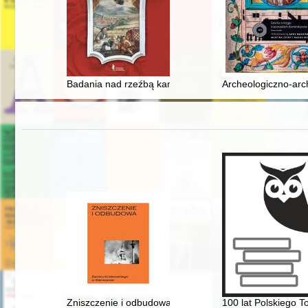
Badania nad rzeźbą kamienną na terenach księstwa świ
Archeologiczno-arc
Zniszczenie i odbudowa Zamku Królewskiego w Warsz
100 lat Polskiego T