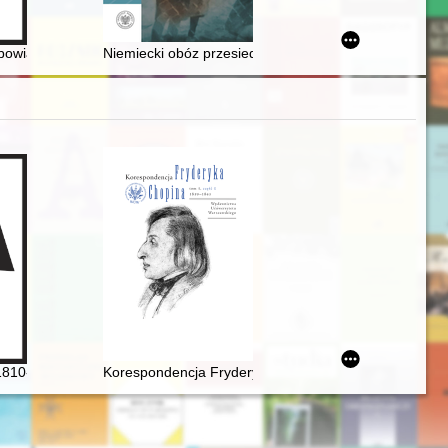
ów Sudeckich przy Oddziale PTTK "Sudety Zachodnie" w Jeleniej Górz
owiązki obywatelskie w myśli Aleksandra Bogusławskiego : polityka ruch
Niemiecki obóz przesiedleńczy w Smukale (1941-1943
1810-1849]. Człowiek, dzieło, rezonans
Korespondencja Fryderyka Chopina. T. 3 cz. 1,