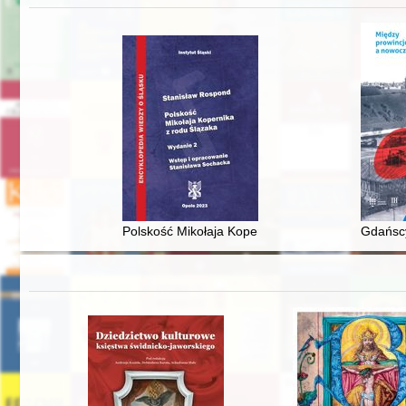
Polskość Mikołaja Kopernika z rodu Ślązaka
Gdańscy