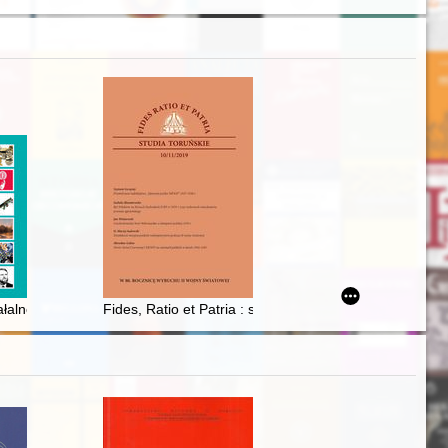
orts diplomatiques belges (1939-1945), pod red. Józefa Łaptosa, Commiss
nd 1850s
efana Batorego i 250-lecia odsieczy Wiedeńskiej na Kresach Wschodni
iałalność edukacyjna i popularyzatorska Muzeum Częstochowskiego w 
Fides, Ratio et Patria : studia toruńskie. [Nr] 10/11 (20