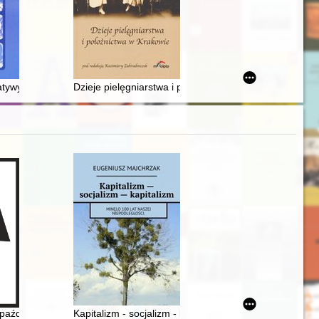
y
sąsiednich pomieszczeń piwnicznych w klasztorze Dominikanów w Krako
atywy kulturalne społeczności żydowskiej w Drohobyczu
Dzieje pielęgniarstwa i położnictwa w Krakowie
szłość
kony piwowarstwa
 października 1956 roku
Kapitalizm - socjalizm - kapitalizm : minęlo 100 lat nas