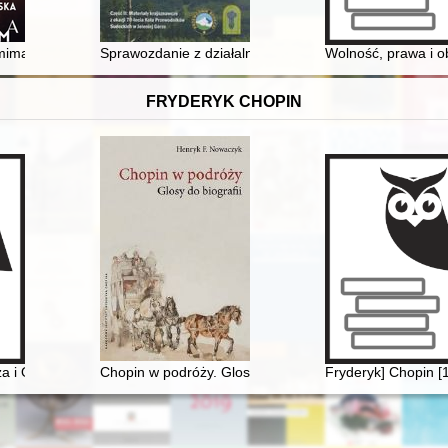
ch i archeologicznych : zarys problematyki
ima : sztuka poza słowami : 1970-2023
Sprawozdanie z działalności Zarządu Koła Przewodnik
Wolność, prawa i ob
FRYDERYK CHOPIN
za i Oskara Kolbergów z Fryderykiem Chopinem
Chopin w podróży. Glosy do biografii
Fryderyk] Chopin [