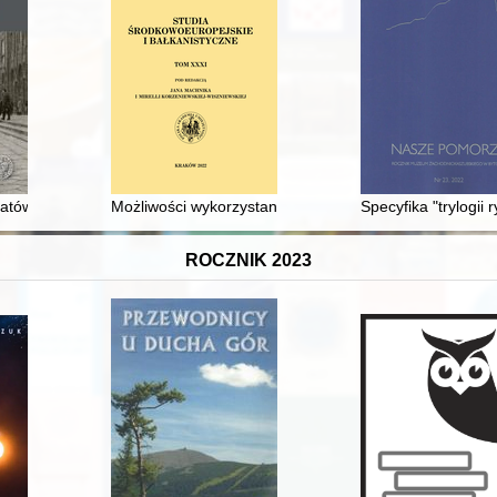
atów fotograficznych w pracy operacyjnej Służby Bezpieczeństwa w la
Możliwości wykorzystania katalogów studenckich "Natio
Specyfika "trylogii
ROCZNIK 2023