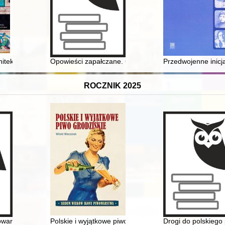
dnicko-jaworskiego (od około 1300 do około 1500) : stan i perspektyw
hitektoniczne rozpoznanie badawcze cellarium pod refektarzem oraz 
Opowieści zapałczane. Cz. 1, Matchbox stories
Przedwojenne inicj
ROCZNIK 2025
awie
owarzystwa Teologicznego 1924-2024 : przeszłość, teraźniejszość, przy
Polskie i wyjątkowe piwo grodziskie : siedem wieków i
Drogi do polskiego