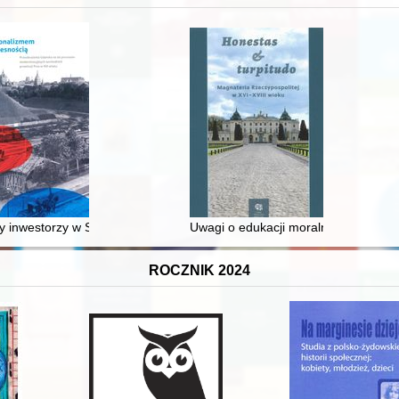
 inwestorzy w Sopocie : prestiż finansowy i towarzyski lokalnego mies
Uwagi o edukacji moralnej synów szl
ROCZNIK 2024