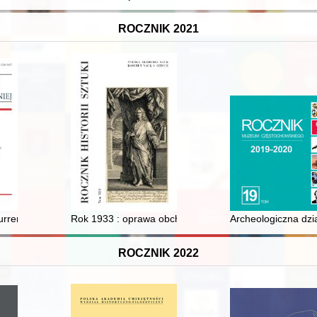
ROCZNIK 2021
ej : w świetle publikacji La politique polonaise à la lumière des rapp
rrender of fugitives and deserters : cartel conventions of the 1840s a
Rok 1933 : oprawa obchodów 400. rocznicy urodzin St
Archeologiczna dz
ROCZNIK 2022