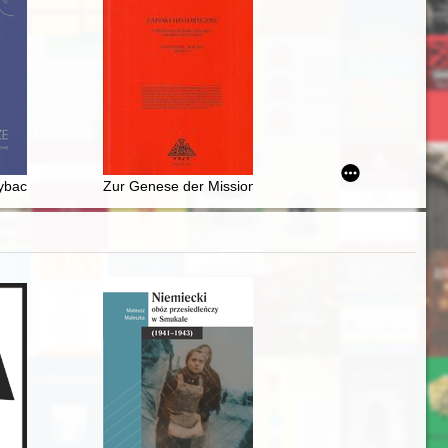
tach 1970-1980 / Robert Ciupa
nale" do badań nad zmianami tożsamości narodowej w XIX wieku = Opportu
 rybackiej" Wandy Brzeskiej
Zur Genese der Mission Nikolaj Petrovič Rumjancevs in