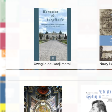
Uwagi o edukacji moralnej synów szlacheckich w 
Nowy Ło