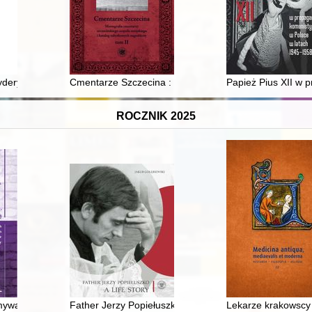
falz-Neuburg i podarki
deryka Chopina. T. 3 cz. 1,
Cmentarze Szczecina : monografia cmentarzy szczecińs
Papież Pius XII w 
ROCZNIK 2025
amywać, jest się przecież mężczyzną" : obrazy męskości w pamiętnika
Father Jerzy Popiełuszko : a life story
Lekarze krakowscy