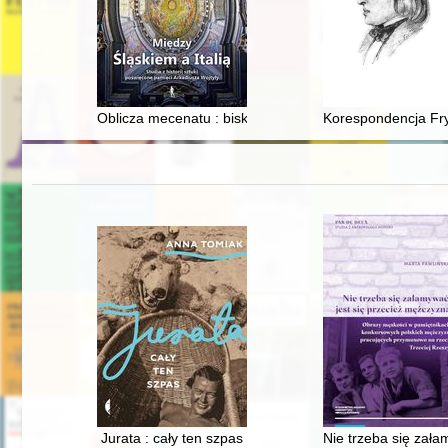
Oblicza mecenatu : biskup Franciszek Ludwik von der P
Korespondencja Fry
Jurata : cały ten szpas
Nie trzeba się zał