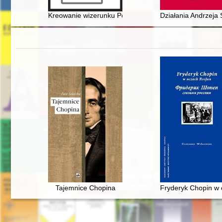
Kreowanie wizerunku Polaków i Polski w twórczości pa
Działania Andrzeja
Tajemnice Chopina
Fryderyk Chopin w o