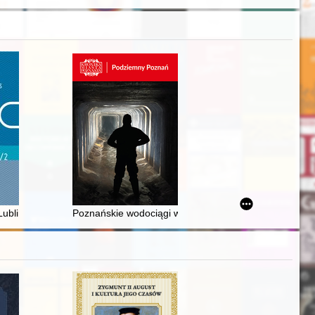
rofesjonalnego i ludowego na przestrzeni ostatnich stuleci = A few rema
 do obozowej rzeczywistości na przykładzie Josefa Mengele
Lublinie w XIX wieku = Care institutions in Lublin in the 19th century
Poznańskie wodociągi w świetle badań archeologiczn