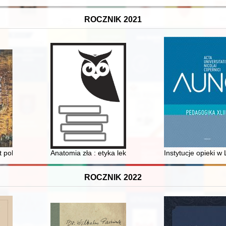
ROCZNIK 2021
anów do Grabowna Wielkiego
 polskiego instrumentarium ludowego w świetle migracji instrumentarium p
Anatomia zła : etyka lekarska a adaptacja osobowości
Instytucje opieki w 
ROCZNIK 2022