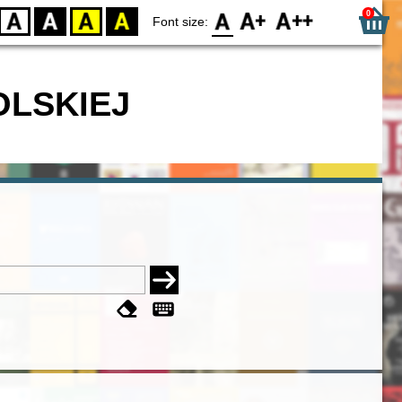
0
D
BW
YB
BY
F0
F1
F2
Font size:
OLSKIEJ