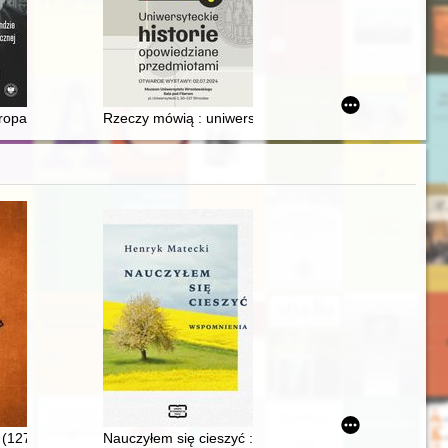
kiego zespołu miejskiego i katalog zabytkowych nagrobków. T. 2
propagandzie komunistycznej w Polsce w latach 1945-1958
Rzeczy mówią : uniwersyteckie historie opowiedziane p
ch konkursowych polskich mężczyzn pracujących przymusowo na rzecz T
 (1278-1400)
Nauczyłem się cieszyć : wspomnienia