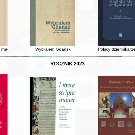
ckiej 1945-1980. Cz. 3
 małym mieście na przykładzie budowy kościoła w Sokółce w pierwszej 
Wybrałem Gdańsk
Polscy dziennikarze
ROCZNIK 2023