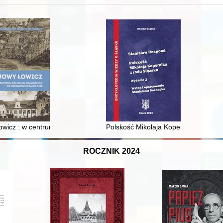
XVI-wiecznej Rzeczypospolitej
wicz : w centrum poligonu drawskiego od średniowiecza do dziś
Polskość Mikołaja Kopernika z rodu 
ROCZNIK 2024