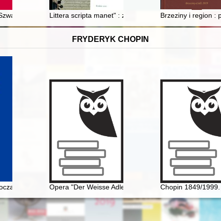
triotycznej Władysława Grodeckiego
 Szwalbego na rzecz rozwoju bydgoskiej humanistyki : przyczynek d
Littera scripta manet" : zbiory rękopiśmienne w zasob
Brzeziny i region : 
FRYDERYK CHOPIN
czach Rosjan. Antologia. Friderik źopen glazami Rossiân. Antologiâ
Opera "Der Weisse Adler" Raoula Madera jako przykła
Chopin 1849/1999. 