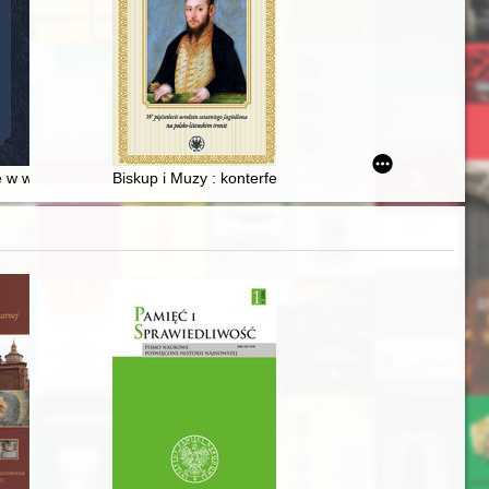
poł. XIX w
 w wisłoujskiej twierdzy w drugiej połowie XIX i początkach XX wieku
Biskup i Muzy : konterfekty Filipa Padniewskiego w poe