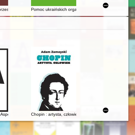
o dziejów Regionalnej Pracowni Naukowo-Badawczej przy Bydgoskim To
ach bibliotek, archiwów i muzeów
przeszłość w narracji interdyscyplinarnej, archeologia, architektura, sztu
Pomoc ukraińskich organizacji społecznych dla jeńców 
d transkrypcji muzyki Fryderyka Chopina uwikłanej w polską tematyk
Aspekte der Rezeptions- und Interpretationsgeschichte
Chopin : artysta, człowiek