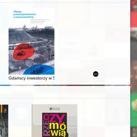
Ślązaka
Gdańscy inwestorzy w Sopocie : prestiż finansowy i towarzyski lo