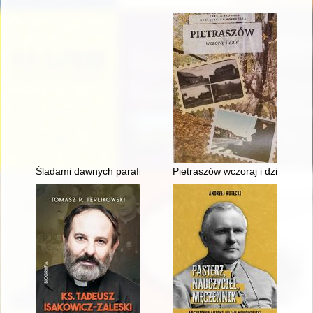
Śladami dawnych parafii unickich na nadbużańskim Podlasiu
Pietraszów wczoraj i dziś