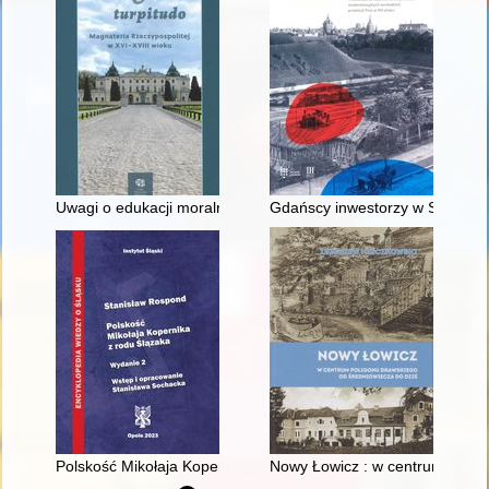
Uwagi o edukacji moralnej synów szlacheckich w XVI-wiecznej 
Gdańscy inwestorzy w Sopocie :
Polskość Mikołaja Kopernika z rodu Ślązaka
Nowy Łowicz : w centrum polig