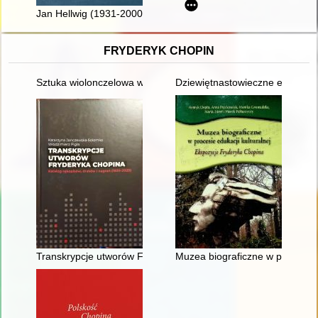
Jan Hellwig (1931-2000) jako uczony, nauczyciel akademicki, M
FRYDERYK CHOPIN
Sztuka wiolonczelowa w polskiej i rosyjskiej kulturze muzyczne
Dziewiętnastowieczne edycje dzi
Transkrypcje utworów Fryderyka Chopina : katalog rękopisów,
Muzea biograficzne w procesie 