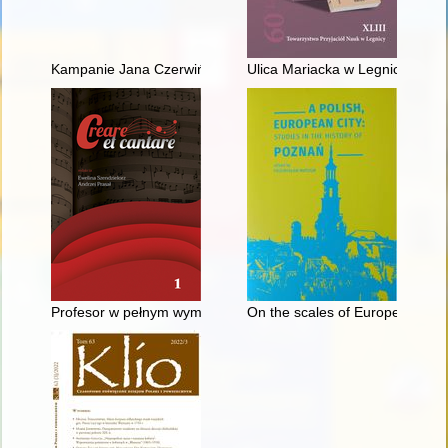
Kampanie Jana Czerwińskiego i płk. Jana Żalplachty-Zapałowi
Ulica Mariacka w Legnicy: bada
Profesor w pełnym wymiarze : wspomnienie o Księdzu Profeso
On the scales of European bala