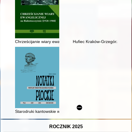
Chrześcijanie wiary ewangelicznej na Białostocczyźnie (1928-
Hufiec Kraków-Grzegórzki w la
Starodruki kantowskie w zbiorach Biblioteki im. Zielińskich 
ROCZNIK 2025