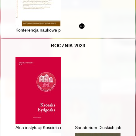
Konferencja naukowa pt. „ARTYLERIA - Bóg Wojny (taktyka, u
ROCZNIK 2023
Akta instytucji Kościoła rzymskokatolickiego przechowywan
Sanatorium Dłuskich jako przykła