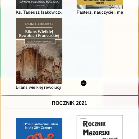
Ks. Tadeusz Isakowicz-Zaleski : sumienie polskiego Kościoła
Pasterz, nauczyciel, męczennik
Bilans wielkiej rewolucji francuskiej
ROCZNIK 2021