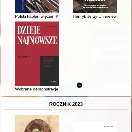
Polski kapłan więzień KL Dachau : życie religijne i duchowe 
Henryk Jerzy Chmielewski ps. "
Wybrane demonstracje, zamieszki i ekscesy w Toruniu w Drugi
ROCZNIK 2023