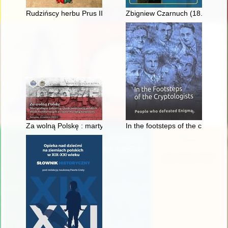
Rudzińscy herbu Prus III z ziemi ciechanowskiej w archiwaliach 
Zbigniew Czarnuch (18.03.1930 -
Za wolną Polskę : martyrologia żołnierzy, policjantów i funkcj
In the footsteps of the cryptol