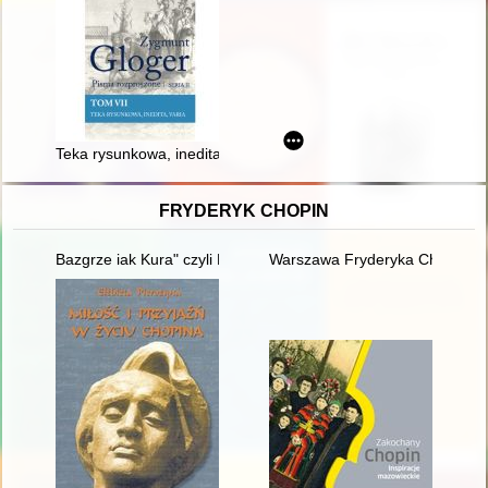
Teka rysunkowa, inedita, varia
FRYDERYK CHOPIN
Bazgrze iak Kura" czyli Fryderyk Chopin i powstańcy listopad
Warszawa Fryderyka Chopina