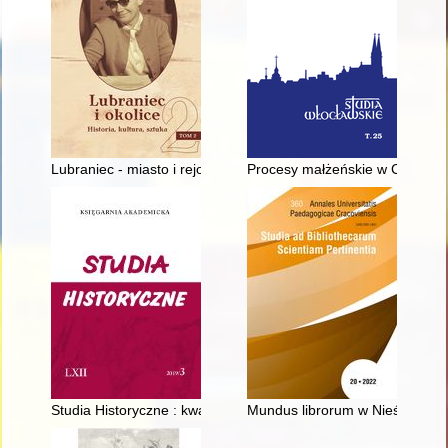
Lubraniec - miasto i rejon w latach 1945-1947: zarys problema
Procesy małżeńskie w CIC 1917
Studia Historyczne : kwartalnik. R. 62, z. 3 (2019)
Mundus librorum w Nieświeżu 