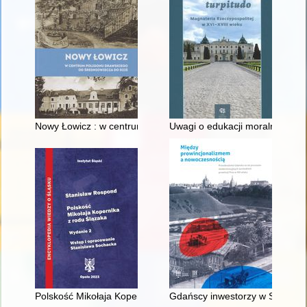
Nowy Łowicz : w centrum poligonu drawskiego od średniowiecz
Uwagi o edukacji moralnej synó
Polskość Mikołaja Kopernika z rodu Ślązaka
Gdańscy inwestorzy w Sopocie :