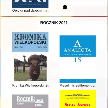
Opieka nad dziećmi na ziemiach polskich w XIX-XXI wieku : sło
ROCZNIK 2021
Kronika Wielkopolski. 2021, nr 4
Mesolithic settlement and econ