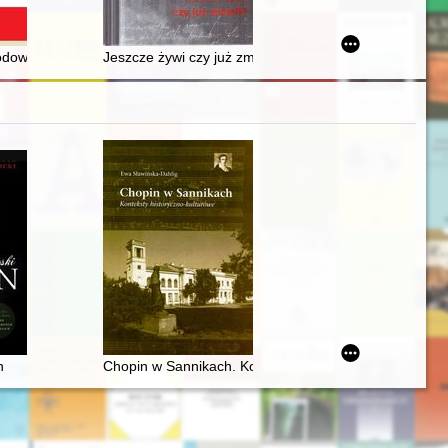
z Archiwum Getta Warszawy (tzw. Archiwum Ringelbluma)
dowościowe ludności Lwowa na początku XX w. w aspekcie teorii klas
Jeszcze żywi czy już zmarli? : dziewiętnastowieczne
n
Chopin w Sannikach. Konteksty historyczno-kulturowe