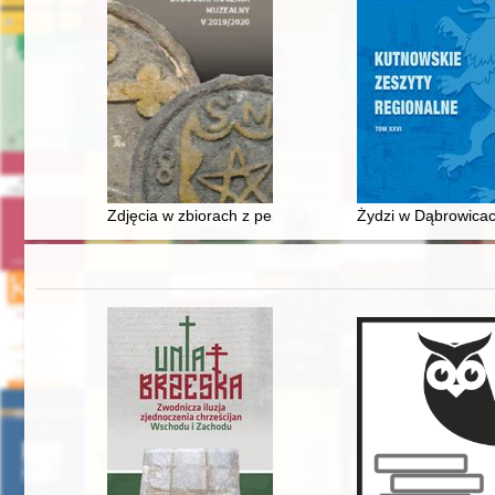
Zdjęcia w zbiorach z perspektywy fotografa : o inicjaty
Żydzi w Dąbrowica