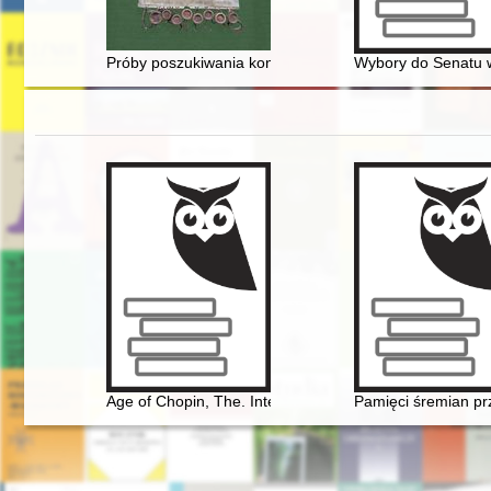
Próby poszukiwania kontaktów luterańsko-prawosławny
Wybory do Senatu w
Age of Chopin, The. Interdisciplinary inquiries
Pamięci śremian prz