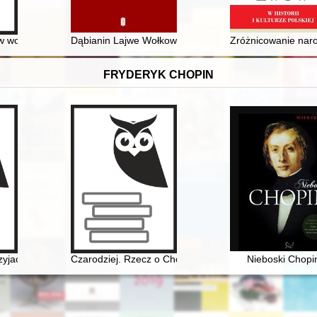
ch w XVI wieku
 województwie katowickim w 1989 r
Dąbianin Lajwe Wołkowicz i jego relacja pt. "Dąbie" 
Zróżnicowanie naro
FRYDERYK CHOPIN
yjaciół Fryderyka Chopina oraz miłośników jego muzyki]
Czarodziej. Rzecz o Chopinie [1810-1849]
Nieboski Chopi