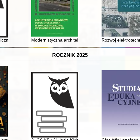
ama Doboszyńskiego
liczne w II Rzeczypospolitej
Modernistyczna architektura Wołynia w okresie międzyw
Rozwój elektrotech
ROCZNIK 2025