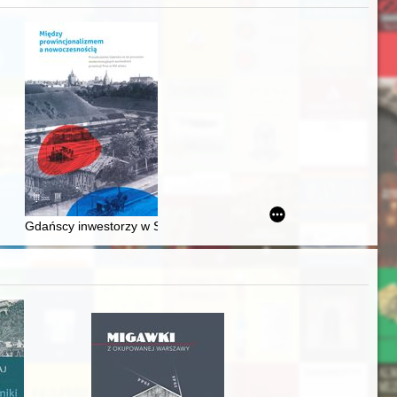
awskiego od średniowiecza do dziś
Gdańscy inwestorzy w Sopocie : prestiż finansowy i towarzyski lo