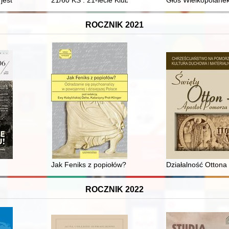
ik
e jest złoty pociąg i inne nazistowskie skarby
21/60 KS : 21-lecie Klubu Studio : 60-lecie Kultury Stud
Głos Wielkopolanek
ROCZNIK 2021
 Kędzierzawego? : w sprawie mennictwa denarowego na Śląsku w drugie
Jak Feniks z popiołów? : odradzanie się psychoanalizy 
Działalność Ottona
ROCZNIK 2022