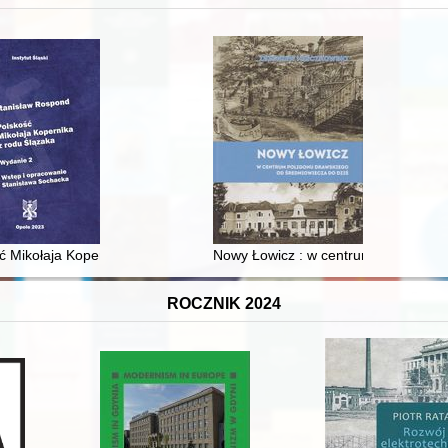
XVI-wiecznej Rzeczypospolitej
ć Mikołaja Kopernika z rodu Ślązaka
Nowy Łowicz : w centrum poligonu dr
ROCZNIK 2024