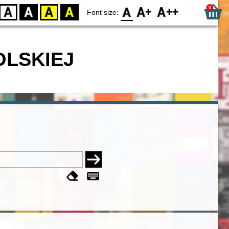
0
D
BW
YB
BY
F0
F1
F2
Font size:
OLSKIEJ