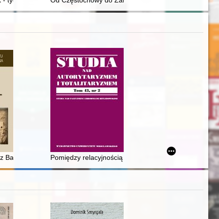
enckiej
 - tygodnik społeczno-narodowy dla kobiet wszystkich stanów" (1908-1
Od Częstochowy do Zabrza 1945
j połowie XII wieku
w powojennej i dzisiejszej Polsce
 z Bambergu na ziemiach polskich w świetle średniowiecznych źródeł n
Pomiędzy relacyjnością a ambiwalentnością : rozwój ide