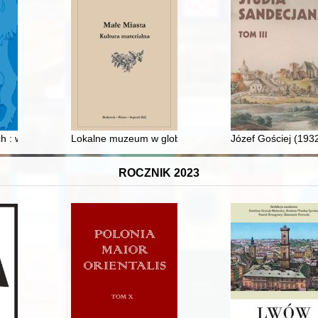
wie powołania Bydgoskiego Centrum Fotografii = Photographs in the pers
ch : wspomnienia, dokumenty
Lokalne muzeum w globalnym świecie : działalność M
Józef Gościej (193
ROCZNIK 2023