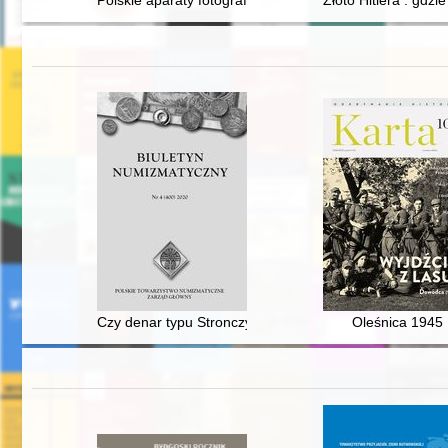
Polskie aparaty fotograficzne 1933-1985 : katalog, cenn
Złoto Hitlera : gdzi
Czy denar typu Stronczyński 54 jest monetą Bolesława
Oleśnica 1945