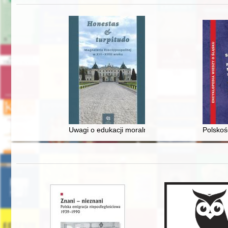
Uwagi o edukacji moralnej synów szlacheckich w 
Polskoś