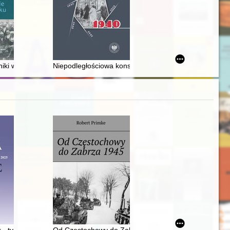
ojennym = Modernist architecture of Vołyn in the interwar period
niki we Lwowie do 1914 roku
Niepodległościowa konspiracja młodzieżowa w Warszawi