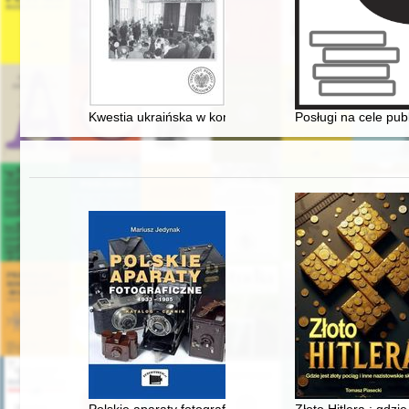
Kwestia ukraińska w koncepcji "wielkiego narodu" Ad
Posługi na cele pub