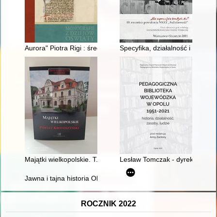
Aurora" Piotra Rigi : średniowieczna transmisja i funkcje tekstu
Specyfika, działalność i osiąg
Majątki wielkopolskie. T. 10,
Lesław Tomczak - dyrektor Reg
Jawna i tajna historia Obrządku Szkockiego Dawnego Uznaneg
ROCZNIK 2022