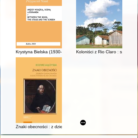
Krystyna Bielska (1930-2021) : muzykolog, bibliotekarz, autor bi
Koloniści z Rio Claro : społecz
Znaki obecności : z dziejów zakonu pijarów w Rzeczypospolitej