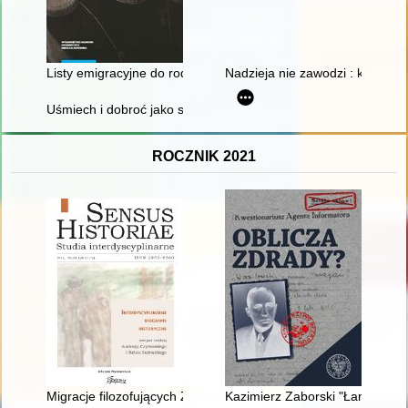
Listy emigracyjne do rodziców : (z dołączeniem listów Michał
Nadzieja nie zawodzi : księga p
Uśmiech i dobroć jako sposób komunikacji w parafii pw. św. Mi
ROCZNIK 2021
Migracje filozofujących Żydówek i Żydów w II Rzeczypospolitej
Kazimierz Zaborski "Łamigłowa"