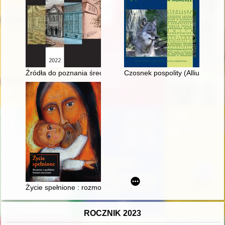
Źródła do poznania średniowiecznego i nowożytnego Toszka w
Czosnek pospolity (Allium sativ
Życie spełnione : rozmowy z opolskimi księżmi emerytami
ROCZNIK 2023