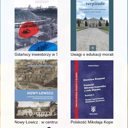
Gdańscy inwestorzy w Sopocie : prestiż finansowy i towarzyski
Uwagi o edukacji moralnej synó
Nowy Łowicz : w centrum poligonu drawskiego od średniowiecz
Polskość Mikołaja Kopernika z 