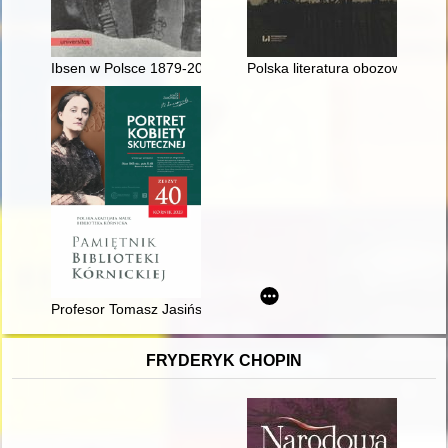
Ibsen w Polsce 1879-2006
Polska literatura obozowa : re
Profesor Tomasz Jasiński – 16 lat w Bibliotece Kórnickiej (13 V
FRYDERYK CHOPIN