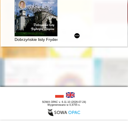
Dobrzyńskie listy Fryderyka F. Chopina. Fryderyk Chopin na M
SOWA OPAC v. 6.11.10 (2026-07-24)
Wygenerowano w 0,4755 s.