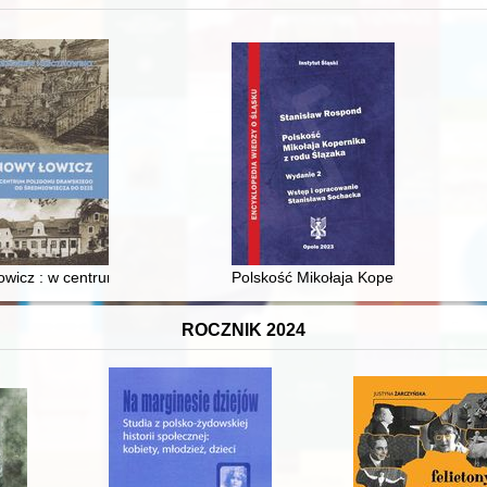
XVI-wiecznej Rzeczypospolitej
wicz : w centrum poligonu drawskiego od średniowiecza do dziś
Polskość Mikołaja Kopernika z rodu 
ROCZNIK 2024