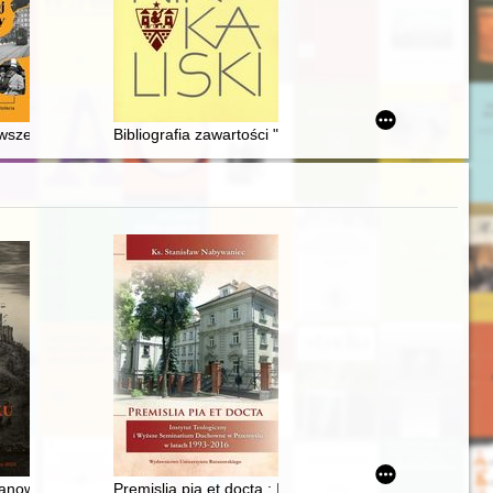
 Sosnowcu podczas II wojny światowej
rwszej strony
Bibliografia zawartości "Rocznika Kaliskiego" T. I-XLIX
irschberg durch die Augen von Erich Fuchs und Otto Welzel
anowcu. T. 1
Premislia pia et docta : Instytut Teologiczny i Wyżs