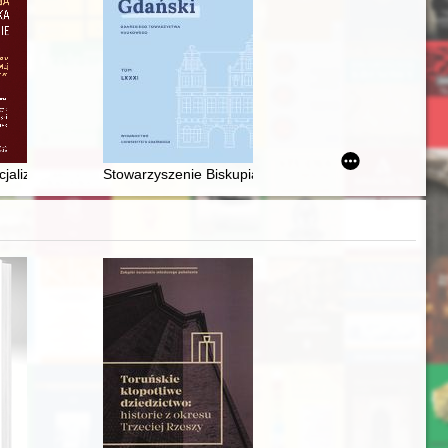
temporanee
8” : Ludomił German i jego zapiski z czasów I wojny światowej
cjalizm i demokracja w programie ruchu socjalistycznego (1918-1926) 
Stowarzyszenie Biskupia Górka : geneza i kierunki dzi