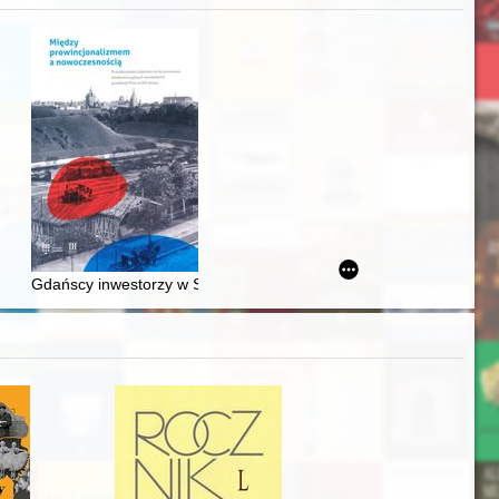
Ślązaka
Gdańscy inwestorzy w Sopocie : prestiż finansowy i towarzyski lo