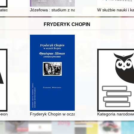
do badań nad jej ikonografią
tes of Gdynia primary schools in the first post-war decade (1945-195
Józefowa : studium z natury" Marii Konopnickiej : tajem
W służbie nauki i 
FRYDERYK CHOPIN
a w Żelazowej Woli
eorge Sand w oczach polskich biografów i krytyków literackich
Fryderyk Chopin w oczach Rosjan. Antologia. Friderik 
Kategoria narodowo