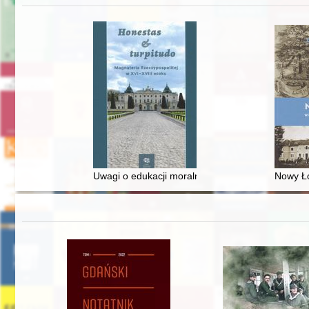
Uwagi o edukacji moralnej synów szlacheckich w 
Nowy Ło