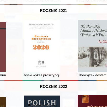
ROCZNIK 2021
resie międzywojennym : projekty i ich realizacja = Childcare in the Łó
gmunta III wobec Szwecji w latach 1621-1632
Nyski wykaz proskrypcji z ostatniej ćwierci XIII wieku
Obowiązek dostarcza
ROCZNIK 2022