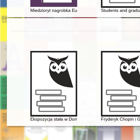
Miedzioryt nagrobka Eufemii Raciborskiej : przyczynek 
Students and gradua
Ekspozycja stała w Domu Urodzenia Fryderyka Chopin
Fryderyk Chopin i G