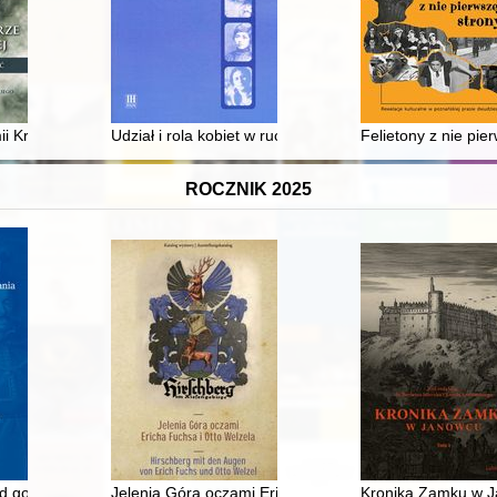
ch w sprawie "negotium gallicum" z marca 1698 roku
i Krajowej
Udział i rola kobiet w ruchu oporu Żydów w Będzinie i
Felietony z nie pie
ROCZNIK 2025
nd governance in early modern Poland-Lithuania
Jelenia Góra oczami Ericha Fuchsa i Otto Welzela = H
Kronika Zamku w J