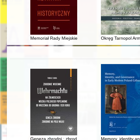
Memoriał Rady Miejskiej Gdańska do dworów europejsi
Okręg Tarnopol Armi
Geneza zbrodni : zbrodnie na polu walki
Memory, identity a