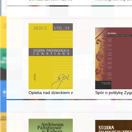
Opieka nad dzieckiem w pracach samorządu łódzkiego w ok
Spór o politykę Zy