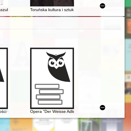
6)
nice głównej bohaterki noweli i jej biografii w kontekście przemian kul
kaszubszczyzny : Prof. Edward Breza
Toruńska kultura i sztuki plastyczne w służbie nazisto
źopen glazami Rossiân. Antologiâ
ści w recepcji twórczości Fryderyka Chopina
Opera "Der Weisse Adler" Raoula Madera jako przykła