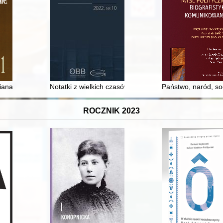
ałalności : praca zbiorowa
idiana dei Frati Minori del secolo XIII secondo le fonti francescane con
Notatki z wielkich czasów” i „Pamiętniki z lat 1916-191
Państwo, naród, so
ROCZNIK 2023