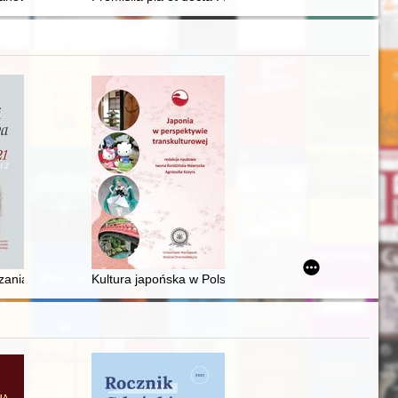
dź local government operations in the interwar period : projects and th
 : nowa edycja z komentarzem
nia mieszkań na potrzeby osób wojskowych i cywilnych w latach 1919-19
Kultura japońska w Polsce : instytucje i miłośnicy