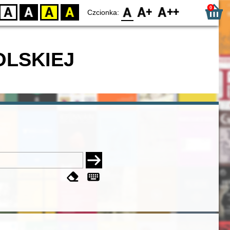
0
D
BW
YB
BY
F0
F1
F2
Czcionka:
OLSKIEJ