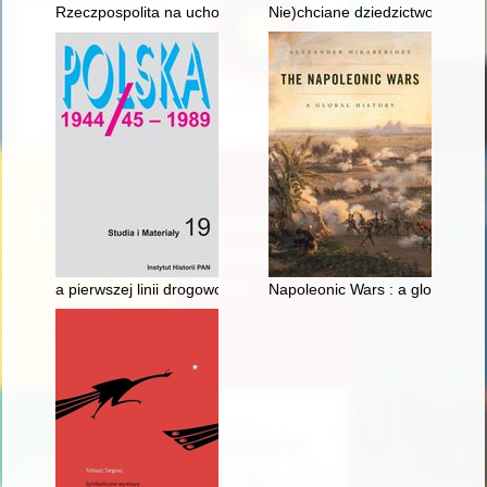
Rzeczpospolita na uchodźstwie : rozmowy o dziedzictwie polski
Nie)chciane dziedzictwo? : Wro
a pierwszej linii drogowcy, kolejarze, energetycy i wojsko" : t
Napoleonic Wars : a global hist