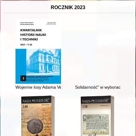
ROCZNIK 2023
Wojenne losy Adama Vetulaniego (1939–1945) = War Experien
Solidarność" w wyborach do Se