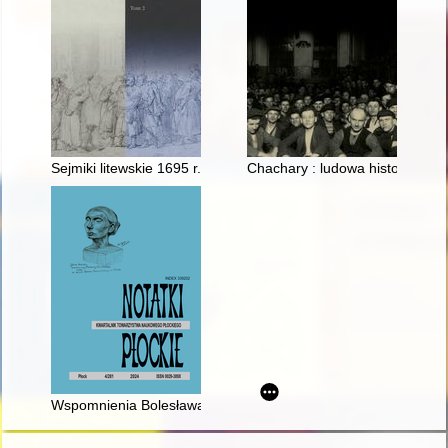
Sejmiki litewskie 1695 r. wobec klątwy rzuconej na wojewodę 
Chachary : ludowa historia Gór
Wspomnienia Bolesława Jędrzejewskiego z okresu uwięzienia 