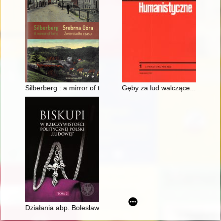
Silberberg : a mirror of time = Srebrna Góra : zwierciadło czas
Gęby za lud walczące..." : Czes
Działania abp. Bolesława Kominka przy organizacji centralnyc