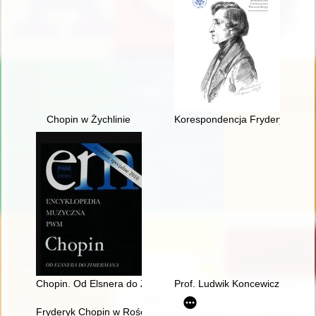
Chopin w Żychlinie
Korespondencja Fryderyka Chopi
Chopin. Od Elsnera do Zimermana. Encyklopedia muzyczna
Prof. Ludwik Koncewicz (1790-
Fryderyk Chopin w Rościszewie