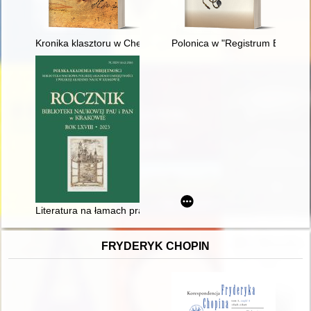
Kronika klasztoru w Chełmie jako modelowy przykład XVII-XVI
Polonica w "Registrum Equitum 
Literatura na łamach prasy polonijnej w Brazylii 1892-1920
FRYDERYK CHOPIN