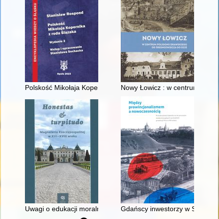
Polskość Mikołaja Kopernika z rodu Ślązaka
Nowy Łowicz : w centrum polig
Uwagi o edukacji moralnej synów szlacheckich w XVI-wiecznej 
Gdańscy inwestorzy w Sopocie :