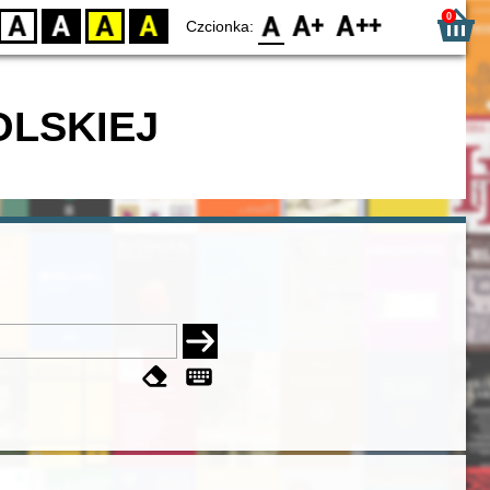
0
D
BW
YB
BY
F0
F1
F2
Czcionka:
OLSKIEJ