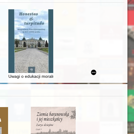
zczaństwa w 2. poł. XIX w
awskiego od średniowiecza do dziś
Uwagi o edukacji moralnej synów szlacheckich w XVI-wiecznej Rze