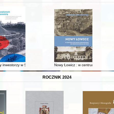
 inwestorzy w Sopocie : prestiż finansowy i towarzyski lokalnego mies
Nowy Łowicz : w centrum poligonu dr
ROCZNIK 2024