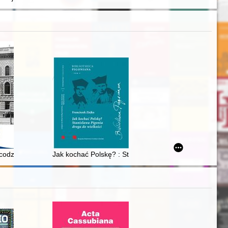
erausgegeben von Helmut Flachenecker, Krzysztof Kopiński, Janusz Ta
imów w Polsce
t prowincjonalnego lekarza
 codzienny mieszkańców Wielkopolski
Jak kochać Polskę? : Stanisława Pigonia droga do wiel