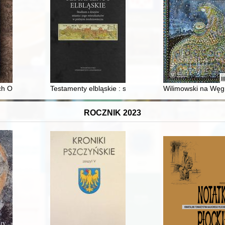
 z Głuchej Puszczy
h Olbrzymich : antologia tekstów źródłowych. 2
Testamenty elbląskie : studium z dziejów miasta i je
Wilimowski na Węgr
ROCZNIK 2023