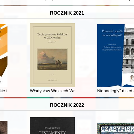
ROCZNIK 2021
nbücher, Chroniken, Amtsbücher : alte und neue Editionsmethoden / h
ie imię Chodor i jego polski odpowiednik Teodor jako podstawy topon
Władysław Wojciech Wrześniowski (1865-1940) : portre
Niepodległy" dzień
ROCZNIK 2022