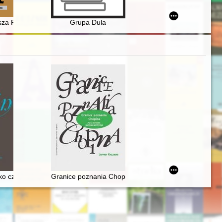
iego
za Płockiego za okres 1 X - 31 XII 2022 r
Grupa Dula
ko człowiek i muzyk
Granice poznania Chopina. Płeć, historia i gatunek m