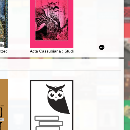
go mieszkańców w późnym średniowieczu
zech? : wrześniowa emigracja 1939 roku z aferą futbolową w tle
Acta Cassubiana : Studia i materiały T. 24 (2022)