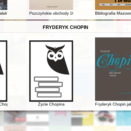
yły : kilka refleksji z okresu przedpapieskiego
ałalności Towarzystwa Przyjaciół Nauk w Legnicy w 2022 r
Pszczyńskie obchody 100. rocznicy III Powstania Śląsk
Bibliografia Mazows
FRYDERYK CHOPIN
Chopina. Spacerownik
Życie Chopina
Fryderyk Chopin ja