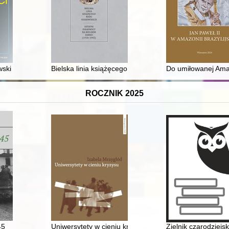
zględnieniem II Rzeczypospolitej Polskiej w perspektywy hiszpańskiej
ski of the Korab Coat of Arms (1850-1923) : landowner, citizen, politic
Bielska linia książęcego rodu Sułkowskich : ostatni S
Do umiłowanej Amazo
ROCZNIK 2025
45
Uniwersytety w cieniu kryzysu : nacjonalistyczna rad
Zielnik czarodziejs