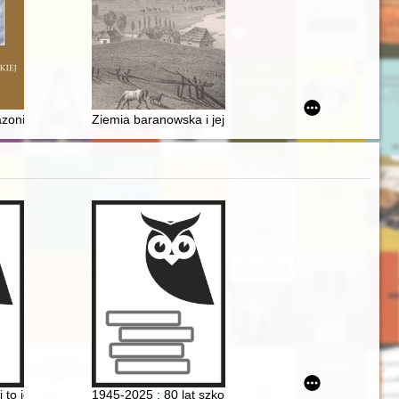
ian
ułkowscy na bielskim zamku (1918-1945)
nii" : podróż apostolska Jana Pawła II do brazylijskiej Amazonii w 1980
Ziemia baranowska i jej mieszkańcy : zarys dziejów. Cz
ykalizacja studentów Warszawy i Wiednia w okresie międzywojennym
ki to jest Zbiór przesądów o roślinach
1945-2025 : 80 lat szkolnictwa leśnego w Goraju : mon