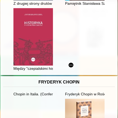
Z drugiej strony drutów : komendanci Oflagu VIII B Silberberg
Pamiętnik Stanisława Szaynoka
Między "czepialskimi historykami" a "orędownikami nowego spoj
FRYDERYK CHOPIN
Chopin in Italia. (Conferenze tenute nella Bibliotheca e Centr
Fryderyk Chopin w Rościszewi