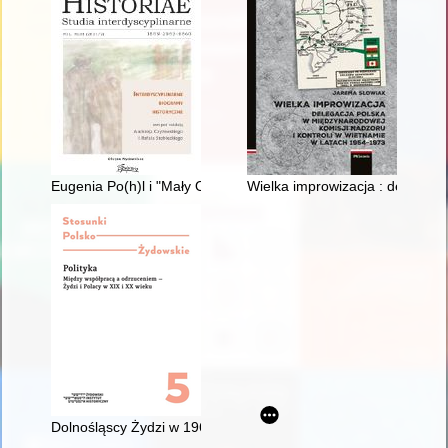
Eugenia Po(h)l i "Mały Oświęcim" w Łodzi
Wielka improwizacja : delegacj
Dolnośląscy Żydzi w 1967 roku w świetle dokumentacji SB