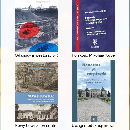
Gdańscy inwestorzy w Sopocie : prestiż finansowy i towarzyski
Polskość Mikołaja Kopernika z 
Nowy Łowicz : w centrum poligonu drawskiego od średniowiecz
Uwagi o edukacji moralnej synó