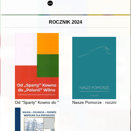
ROCZNIK 2024
Od "Sparty" Kowno do "Polonii" Wilno : zarys dziejów dwóch po
Nasze Pomorze : rocznik Muze