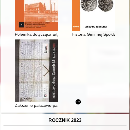
Polemika dotycząca artykułu Wyposażenie „PRL-owskiej” izb
Historia Gminnej Spółdzielni
Założenie pałacowo-parkowo-folwarczne w Sitnie w powiecie z
ROCZNIK 2023