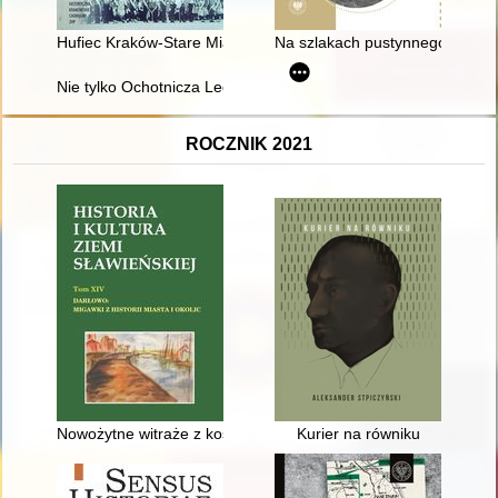
Hufiec Kraków-Stare Miasto w latach 1957-1972
Na szlakach pustynnego losu :
Nie tylko Ochotnicza Legia Kobiet : kobiety wobec inwazji bol
ROCZNIK 2021
Nowożytne witraże z kościoła pw. Matki Bożej Częstochowskiej
Kurier na równiku