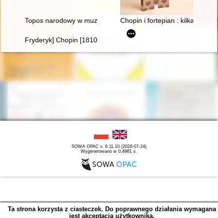
Topos narodowy w muzyce polskiej pierwszej połowy XIX wieku
Chopin i fortepian : kilka uwag 
Fryderyk] Chopin [1810-1849]. Życie i droga twórcza
SOWA OPAC v. 6.11.10 (2026-07-24)
Wygenerowano w 0,4981 s.
Ta strona korzysta z ciasteczek. Do poprawnego działania wymagana
jest akceptacja użytkownika.