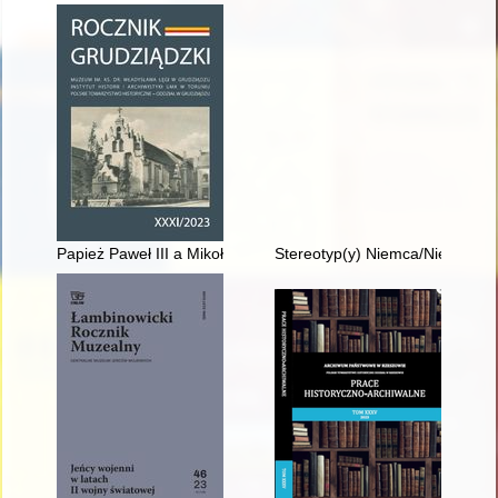
Papież Paweł III a Mikołaj Kopernik : przedmowa Mikołaja Kope
Stereotyp(y) Niemca/Niemiec w h