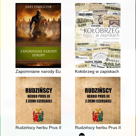
Zapomniane narody Europy
Kołobrzeg w zapiskach : o kuro
Rudzińscy herbu Prus III z ziemi ciechanowskiej w archiwaliach
Rudzińscy herbu Prus III z ziem