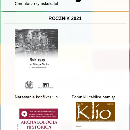
Cmentarz rzymskokatolickiej parafii św. Jana Chrzciciela w Ra
ROCZNIK 2021
Narastanie konfliktu : incydenty polsko-niemieckie w powiecie
Pomniki i tablice pamiątkowe 