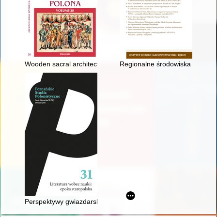
Wooden sacral architecture in Greater Poland : an interdiscip
Regionalne środowiska literacki
Perspektywy gwiazdarskie" : lunety w literaturze i piśmiennic