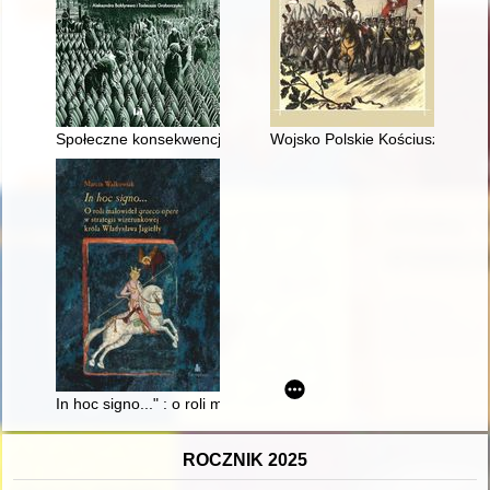
Społeczne konsekwencje niewoli wojennej w późnym średniow
Wojsko Polskie Kościuszki w ro
In hoc signo..." : o roli malowideł "graeco opere" w strategii w
ROCZNIK 2025