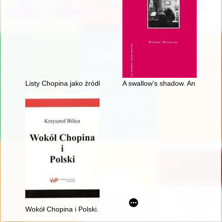
Listy Chopina jako źródło informacji do badań nad rodziną T
A swallow's shadow. An essay o
Wokół Chopina i Polski. Siedem szkiców