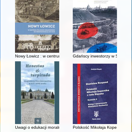
Nowy Łowicz : w centrum poligonu drawskiego od średniowiecz
Gdańscy inwestorzy w Sopocie :
Uwagi o edukacji moralnej synów szlacheckich w XVI-wiecznej 
Polskość Mikołaja Kopernika z 