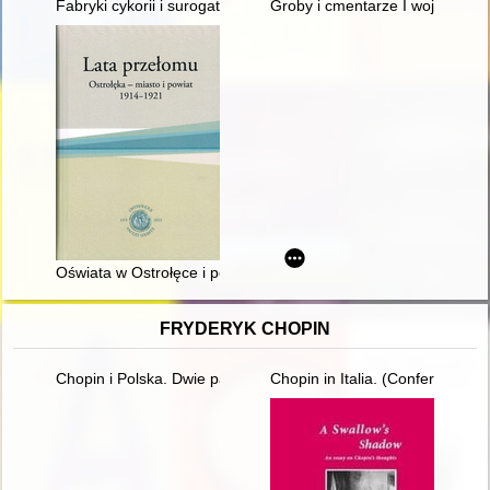
Fabryki cykorii i surogatów kawy na warszawskiej Pradze. Chico
Groby i cmentarze I wojny świa
Oświata w Ostrołęce i powiecie w latach 1914-1921
FRYDERYK CHOPIN
Chopin i Polska. Dwie pasje życia Gastona Belotti [1920-1985]
Chopin in Italia. (Conferenze t