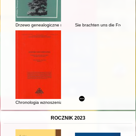
Drzewo genealogiczne mieszkańców wsi Kamionka Wielka. T. 
Sie brachten uns die Freiheit : 
Chronologia wznoszenia krzyżackiego murowanego zamku proku
ROCZNIK 2023