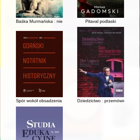
Baśka Murmańska : niezwykła niedźwiedzica Wojska Polskieg
Pitaval podlaski
Spór wokół obsadzenia sołectwa sopockiego w latach 1795-1
Dziedzictwo : przemówienia Oca