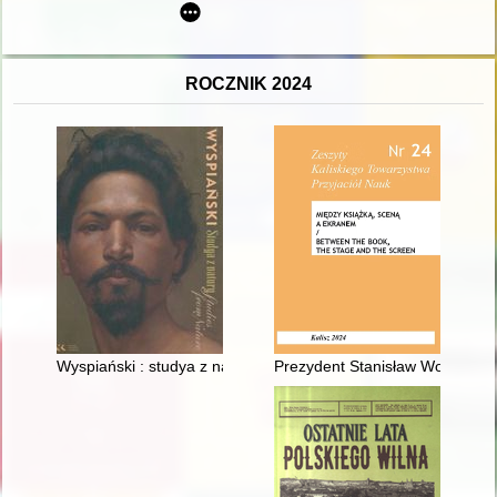
ROCZNIK 2024
Wyspiański : studya z natury : pokaz nieznanych dzieł Stanis
Prezydent Stanisław Wojciechow