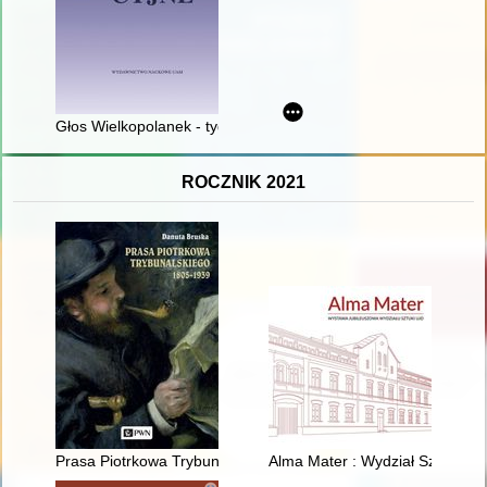
Głos Wielkopolanek - tygodnik społeczno-narodowy dla kobiet 
ROCZNIK 2021
Prasa Piotrkowa Trybunalskiego 1805-1939 : monografia
Alma Mater : Wydział Sztuki U