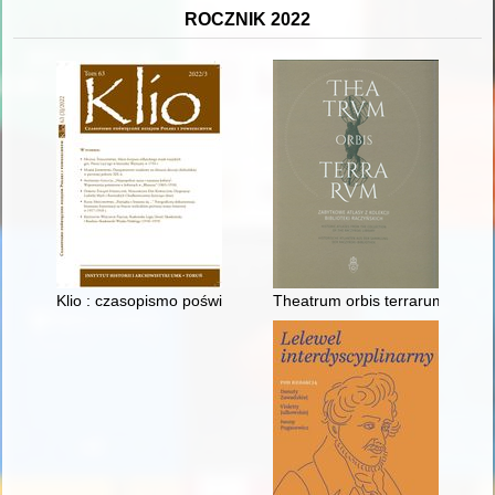
ROCZNIK 2022
Klio : czasopismo poświęcone dziejom Polski i powszechnym. / 
Theatrum orbis terrarum : zabyt