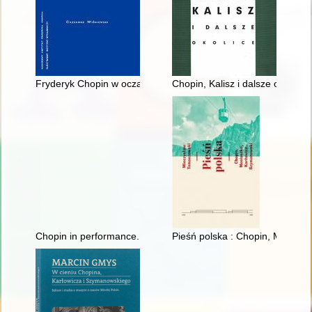
Fryderyk Chopin w oczach Rosjan. Antologia. Friderik źopen g
Chopin, Kalisz i dalsze okolice
Chopin in performance. History, theory, practice
Pieśń polska : Chopin, Moniusz