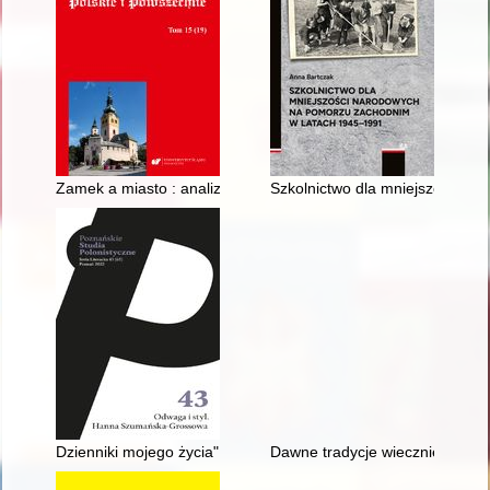
Zamek a miasto : analiza semantyczna terminu "castrum" w pols
Szkolnictwo dla mniejszości n
Dzienniki mojego życia" Gustawa Zielińskiego : refleksje edyto
Dawne tradycje wiecznie młode 