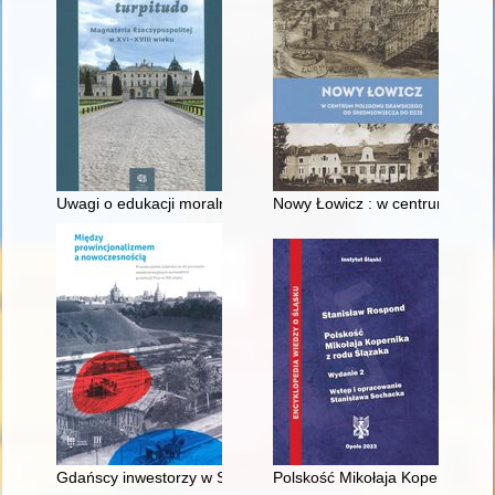
Uwagi o edukacji moralnej synów szlacheckich w XVI-wiecznej 
Nowy Łowicz : w centrum polig
Gdańscy inwestorzy w Sopocie : prestiż finansowy i towarzyski
Polskość Mikołaja Kopernika z 