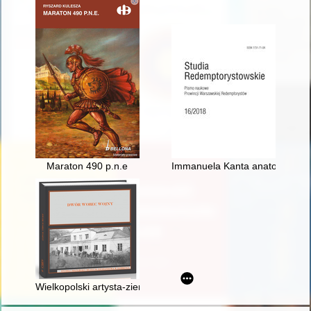
Maraton 490 p.n.e
Immanuela Kanta anatomia woj
Wielkopolski artysta-ziemianin wobec wydarzeń Wielkiej Wojn