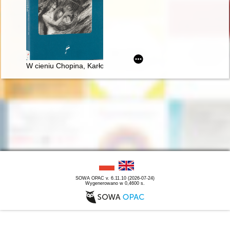
W cieniu Chopina, Karłowicza i Szymanowskiego : szkice i stu
SOWA OPAC v. 6.11.10 (2026-07-24)
Wygenerowano w 0,4600 s.