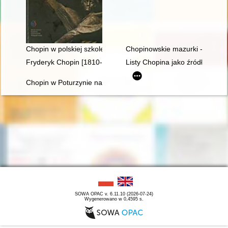
Chopin w polskiej szkole i kulturze
Chopinowskie mazurki - czyli fo
Fryderyk Chopin [1810-1849]
Listy Chopina jako źródło info
Chopin w Poturzynie na Ziemi Zamojskiej
SOWA OPAC v. 6.11.10 (2026-07-24)
Wygenerowano w 0,4595 s.