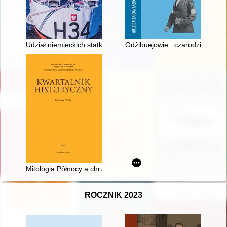
Udział niemieckich statków szpitalnych i transportowców ranny
Odżibuejowie : czarodzieje lasu
Mitologia Północy a chrześcijaństwo - recenzja]
ROCZNIK 2023