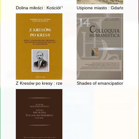
Dolina miłości : Kościół Wniebowzięcia Najświętszej Maryi P
Uśpione miasto : Gdańsk i jego
Z Kresów po kresy : rzecz o Stanisławie Żenczykowskim - szc
Shades of emancipation : the mi