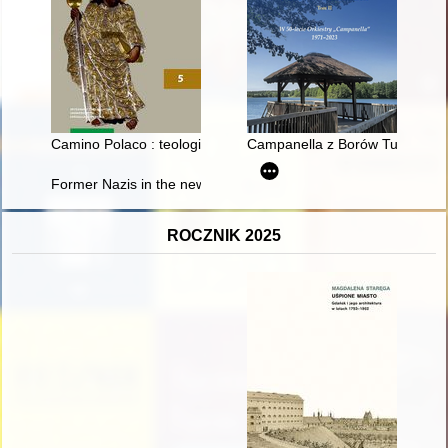
Camino Polaco : teologia - sztuka - historia - teraźniejszość. T.
Campanella z Borów Tucholskich
Former Nazis in the new structures of the West German intellig
ROCZNIK 2025