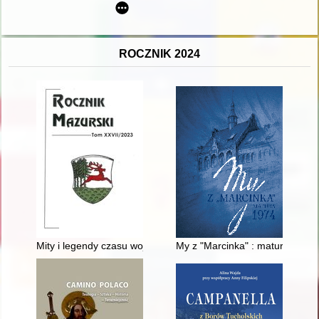
ROCZNIK 2024
Mity i legendy czasu wojny, czyli "Już od pierwszych dni okupacj
My z "Marcinka" : matura 1974