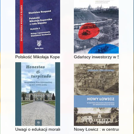
Polskość Mikołaja Kopernika z rodu Ślązaka
Gdańscy inwestorzy w Sopocie :
Uwagi o edukacji moralnej synów szlacheckich w XVI-wiecznej 
Nowy Łowicz : w centrum polig