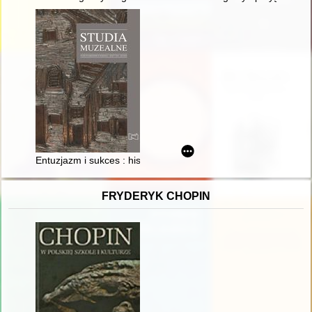
Entuzjazm i sukces : historia pokazu obrazu" Dziewica Orle
FRYDERYK CHOPIN