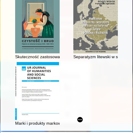
Skuteczność zastosowania nowych metod zmniejszania zachorow
Separatyzm litewski w strefie 
Marki i produkty markowe branży spożywczej na ziemiach polsk