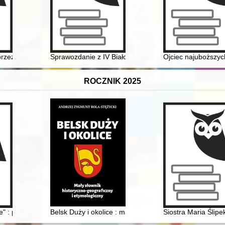
nek do historii Żydów kaliskich
zez trzy wojny) do victorii Golubskiej (1410-1422)
Sprawozdanie z IV Białostockiej Letniej Szkoły Historii
Ojciec najuboższyc
ROCZNIK 2025
 : pierwsze uczone i badaczki w Uniwersytecie Poznańskim = "Shefigher
Belsk Duży i okolice : mały słownik historyczno-geograf
Siostra Maria Ślipe