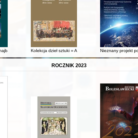
 vìzìâ bdžoli, pasìčnika ta jogo obrâdovogo kalendarâ : ukraïnsʹko-polʹs
 najbardziej znany duchowny urodzony w Pile
Kolekcja dzieł sztuki = Art Collection
Nieznany projekt po
ROCZNIK 2023