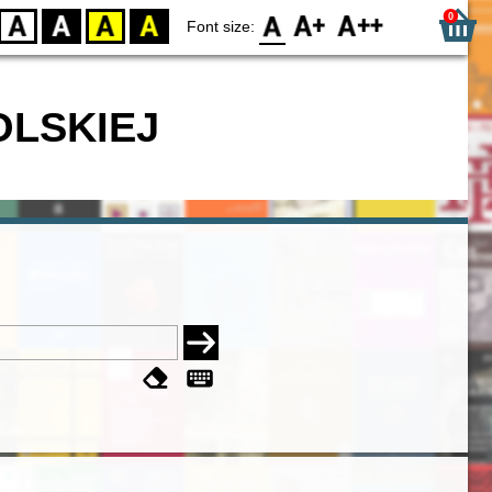
0
D
BW
YB
BY
F0
F1
F2
Font size:
OLSKIEJ