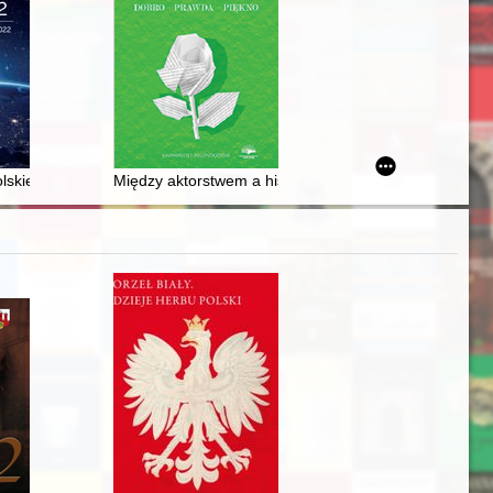
kì etnografìčnì paralelì = The spiritual paradigm of beekeeping of Ukra
lskiej konstytucji z 1919 roku : przyczynek do dziejów europejskiej myś
Między aktorstwem a histerią w filmie Andrzeja Żuław