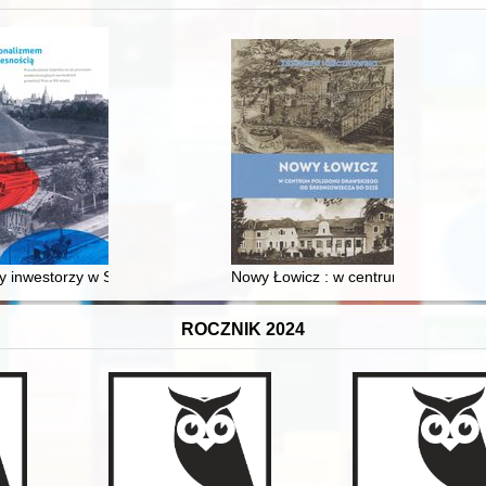
 inwestorzy w Sopocie : prestiż finansowy i towarzyski lokalnego mies
Nowy Łowicz : w centrum poligonu dr
ROCZNIK 2024