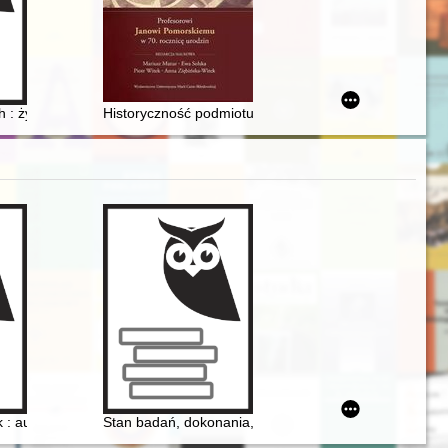
 Kobiet, Augustów 5-15 sierpnia 2022 r
h : życie i działalność księdza biskupa Józefa Marcina Nathana (w lat
Historyczność podmiotu
s" in science : first female scholars and researchers at the Universit
iczny i etymologiczny
k : autobiografia : to, co jeszcze pamiętam
Stan badań, dokonania, perspektywy: historia kobiet w 