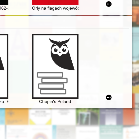
earcher and her remarkable but underestimated discovery
 historický časopis. R. 13, nr 1 (2023)
62-2022) - nauczyciel z pasją
Orły na flagach województw, powiatów, gmin i miast III
0-1985]
u. Przewodnik po miejscach historycznych i współczesnych
Chopin's Poland