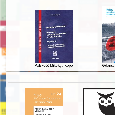
Polskość Mikołaja Kopernika z rodu Ślązaka
Gdańscy