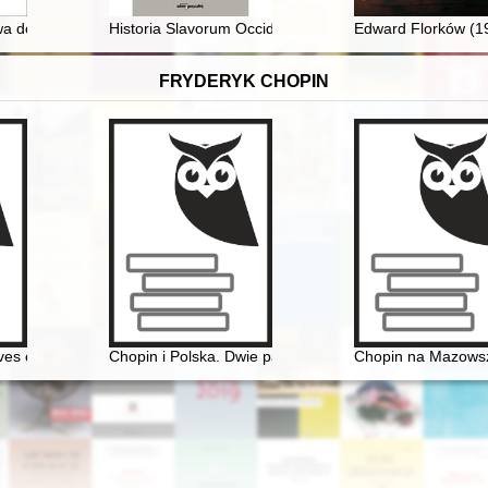
łe, lecz niedocenione odkrycie = Ewa Niesiołowska as a mesolithic res
a domów w ogrodach na Krowodrzy : koncepcja bez kontynuacji
Historia Slavorum Occidentis : czasopismo historyczne =
Edward Florków (19
FRYDERYK CHOPIN
hopina. Aspekty historyczne, teoretyczne i estetyczne
ives on the music of Chopin
Chopin i Polska. Dwie pasje życia Gastona Belotti [192
Chopin na Mazowsz