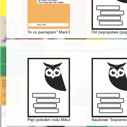
To co pamiętam" Marii Dąbrowskiej - mało znany przyczy
Od zwycięstwa (popr
Pięć pokoleń rodu Mikulskich. T. 1
Naukowe "bojownice"