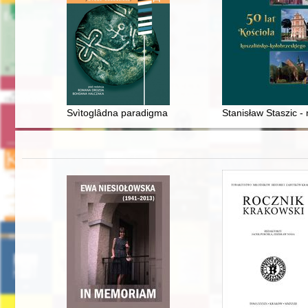
Svìtoglâdna paradigma bdžìlʹnicʹtva ukraïncìv Nadsânnâ :
Stanisław Staszic -