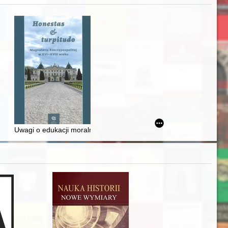
zczaństwa w 2. poł. XIX w
awskiego od średniowiecza do dziś
Uwagi o edukacji moralnej synów szlacheckich w XVI-wiecznej Rze