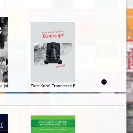
e jako czynnik determinujący krajobraz miejski na przykładzie ośrodkó
Piotr Karol Franciszek Bontemps : materiały sesji n