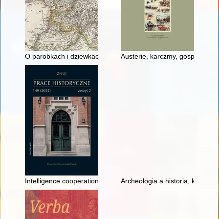
O parobkach i dziewkach czeladnych w gospodarstwie chłopów
Austerie, karczmy, gospody : m
Intelligence cooperation between Poland and Japan during th
Archeologia a historia, kilka sł