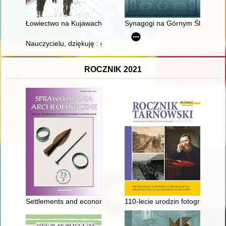
Łowiectwo na Kujawach i Pomorzu w latach 1867-1939
Synagogi na Górnym Śląsku
Nauczycielu, dziękuję : gmina Pogorzela
ROCZNIK 2021
Settlements and economy of the Funnel Beaker Culture communit
110-lecie urodzin fotografa Ja