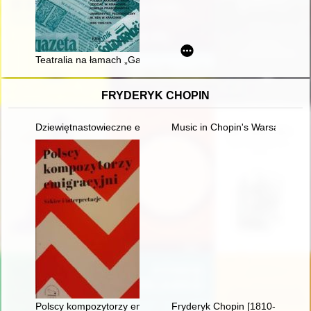
Teatralia na łamach „Gazety Żydowskiej” (1940–1942) = Thea
FRYDERYK CHOPIN
Dziewiętnastowieczne edycje dzieł Fryderyka Chopina jako aspek
Music in Chopin's Warsaw
Polscy kompozytorzy emigracyjni. Szkice i interpretacje
Fryderyk Chopin [1810-1949] w