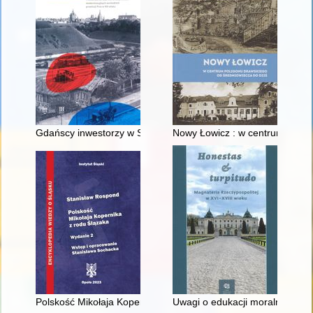
Gdańscy inwestorzy w Sopocie : prestiż finansowy i towarzyski
Nowy Łowicz : w centrum polig
Polskość Mikołaja Kopernika z rodu Ślązaka
Uwagi o edukacji moralnej synó