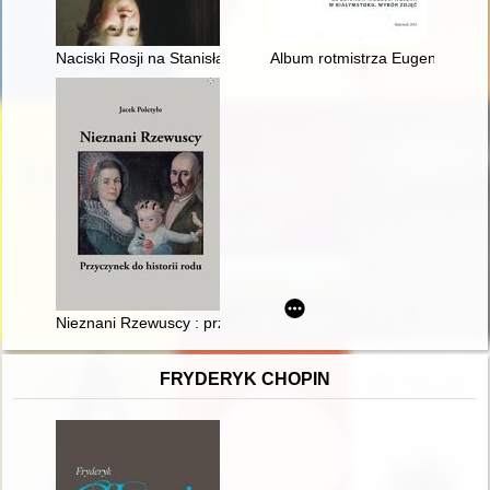
Naciski Rosji na Stanisława Augusta w przededniu sejmu rozb
Album rotmistrza Eugeniusza G
Nieznani Rzewuscy : przyczynek do historii rodu
FRYDERYK CHOPIN