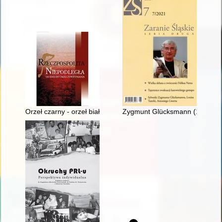
Orzeł czarny - orzeł biały - czerwona chorągiew : manifestow
Zygmunt Glücksmann (1884-1942)