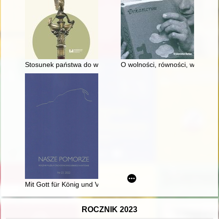
Stosunek państwa do wspólnot religijnych w Konstytucji RP z 19
O wolności, równości, winie : P
Mit Gott für König und Vaterland : okoliczności powstania i 
ROCZNIK 2023