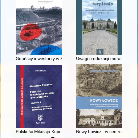
Gdańscy inwestorzy w Sopocie : prestiż finansowy i towarzyski
Uwagi o edukacji moralnej synó
Polskość Mikołaja Kopernika z rodu Ślązaka
Nowy Łowicz : w centrum polig