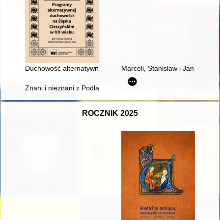
Duchowość alternatywna Śląska Cieszyńskiego w kontekście os
Marceli, Stanisław i Jan Nowogó
Znani i nieznani z Podlasia : biografie naszych babć i dziadków
ROCZNIK 2025