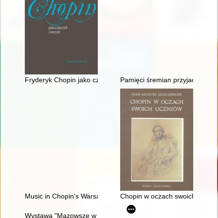
Fryderyk Chopin jako człowiek i muzyk
Pamięci śremian przyjaciół Fry
Music in Chopin's Warsaw
Chopin w oczach swoich uczni
Wystawa "Mazowsze w czasach Chopina" - połączenie środków