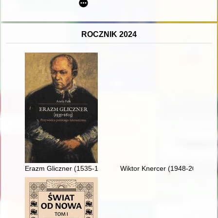
ROCZNIK 2024
Erazm Gliczner (1535-1603) : przywódca polskiego luteranizm
Wiktor Knercer (1948-2023) : 