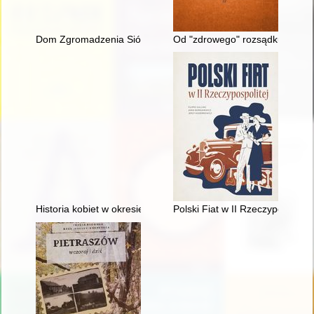
Dom Zgromadzenia Sióstr Służebnic Matki Dobrego Pasterza w 
Od "zdrowego" rozsądku do wied
Historia kobiet w okresie 1945-1989 : dokonania naukowe, upo
Polski Fiat w II Rzeczypospolite