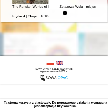
The Parisian Worlds of Frédéric Chopin
Żelazowa Wola - miejsce urodz
Fryderyk] Chopin [1810-1849] i George Sand [1804-1876] miło
SOWA OPAC v. 6.11.10 (2026-07-24)
Wygenerowano w 0,4658 s.
Ta strona korzysta z ciasteczek. Do poprawnego działania wymagana
jest akceptacja użytkownika.