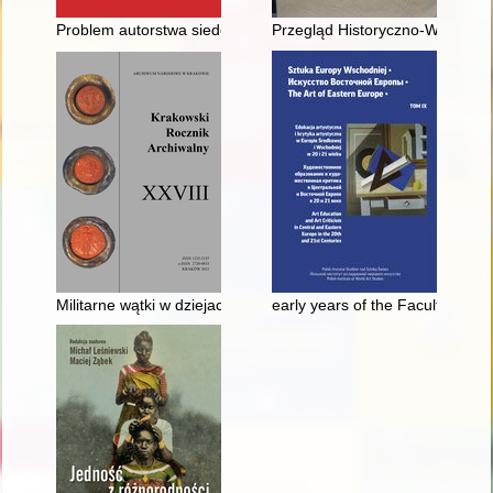
Problem autorstwa siedemnastowiecznego paszkwilu "Alfurkan ta
Przegląd Historyczno-Wojskowy.
Militarne wątki w dziejach folwarku Turzonowskiego nad Prądnik
early years of the Faculty of Fi