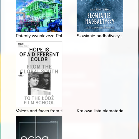
Patenty wynalazcze Polaków kręgu Wielkiej Emigracji rolnic
Słowianie nadbałtyccy : zarysy 
Voices and faces from the third world
Krajowa lista niematerialnego d