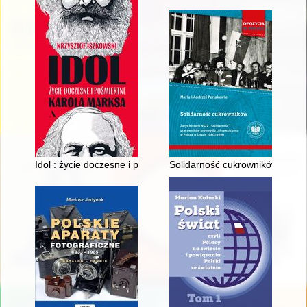
Idol : życie doczesne i pośmiertne Karola Marksa
Solidarność cukrowników : zary