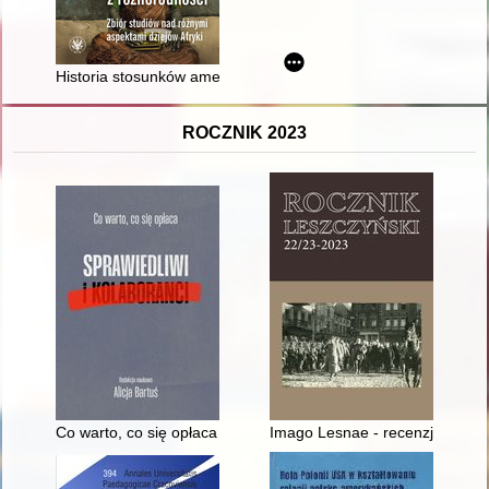
Historia stosunków amerykańsko-etiopskich do 1977 r., ze s
ROCZNIK 2023
Co warto, co się opłaca : sprawiedliwi i kolaboranci
Imago Lesnae - recenzja]