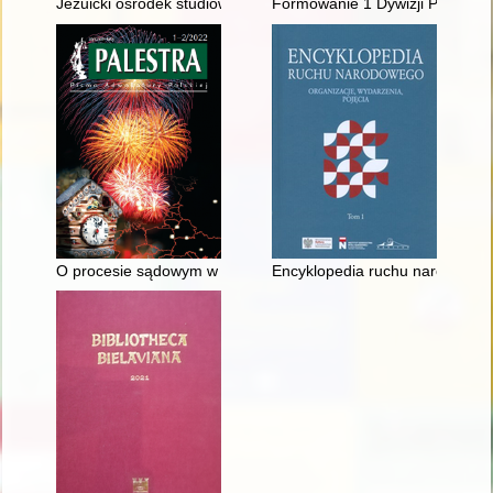
Jezuicki ośrodek studiów teologicznych i filozoficznych przy ul
Formowanie 1 Dywizji Pancernej
O procesie sądowym w starożytnych Atenach V i IV w. p.n.e. 
Encyklopedia ruchu narodowego 