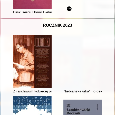
Bliski sercu Homo Bielaviensis : wspomnienie o Krzysztofie Pl
ROCZNIK 2023
Z) archiwum kobiecej przyjaźni : korespondencja Neli Samotyh
Niebiańska łąka" : o dekoracji 