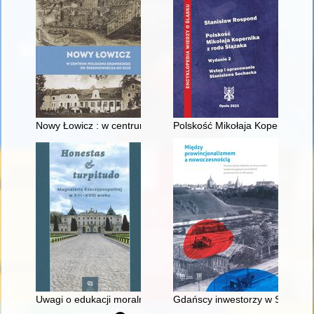
Nowy Łowicz : w centrum poligonu drawskiego od średniowiecz
Polskość Mikołaja Kopernika z 
Uwagi o edukacji moralnej synów szlacheckich w XVI-wiecznej 
Gdańscy inwestorzy w Sopocie :