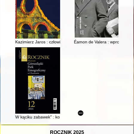
Kazimierz Jaros : człowiek o ogromnym poczuciu humoru i har
Éamon de Valera : wprowadzen
W kąciku zabawek" : konserwacja, eksponowanie i opracowan
ROCZNIK 2025