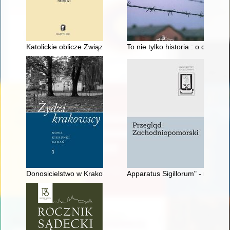
Katolickie oblicze Związku Polaków w Niemczech = Catholic fa
To nie tylko historia : o dorast
Donosicielstwo w Krakowie w latach 1939-1945
Apparatus Sigillorum" - nieznan