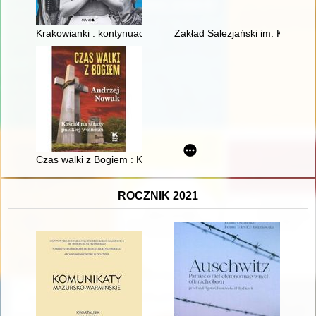
Krakowianki : kontynuacja : herstoryczne portrety niezwykłych 
Zakład Salezjański im. Księdza 
Czas walki z Bogiem : Kościół na straży polskiej wolności
ROCZNIK 2021