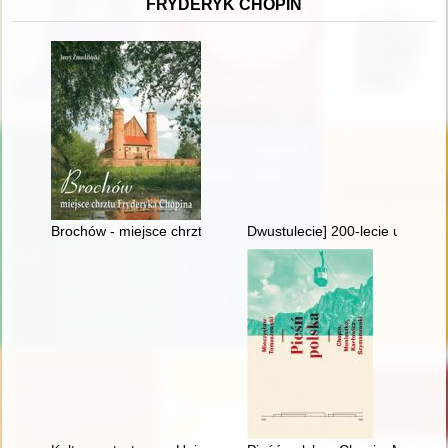
FRYDERYK CHOPIN
Brochów - miejsce chrztu Fryderyka Chopina
Dwustulecie] 200-lecie urodzin