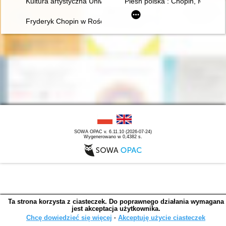
Kultura artystyczna Uniwersytetu Warszawskiego. Ars et educa
Pieśń polska : Chopin, Moniusz
Fryderyk Chopin w Rościszewie
SOWA OPAC v. 6.11.10 (2026-07-24)
Wygenerowano w 0,4382 s.
Ta strona korzysta z ciasteczek. Do poprawnego działania wymagana
jest akceptacja użytkownika.
Chcę dowiedzieć się więcej
∙
Akceptuję użycie ciasteczek