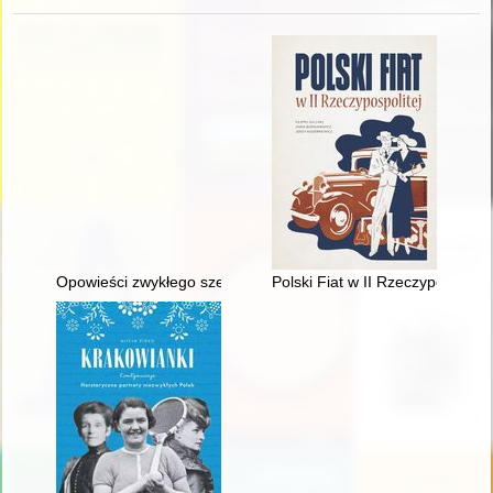
Opowieści zwykłego szeregowca kilku wojen : (pisane w latac
Polski Fiat w II Rzeczypospolite