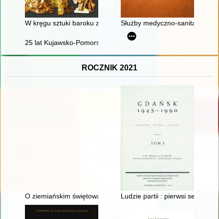
W kręgu sztuki baroku ze zbiorów Muzeum Archidiecezji Lubels
Służby medyczno-sanitarne w a
25 lat Kujawsko-Pomorskiego Kolegium Instruktorów Krajoz
ROCZNIK 2021
O ziemiańskim świętowaniu : tradycje świąt Bożego Narodzenia
Ludzie partii : pierwsi sekret