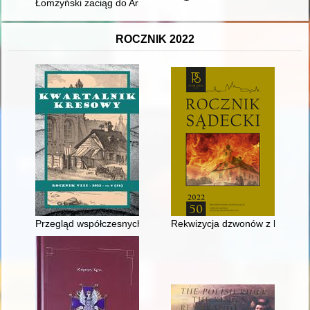
Łomżyński zaciąg do Armii gen. Hallera w Stanach Zjednoczon
ROCZNIK 2022
Przegląd współczesnych ukraińskich rozpraw naukowych, poświ
Rekwizycja dzwonów z kościoł