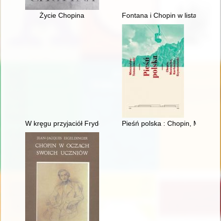
Życie Chopina
Fontana i Chopin w listach
W kręgu przyjaciół Fryderyka Chopina - doktor Jan Matuszyńs
Pieśń polska : Chopin, Moniusz