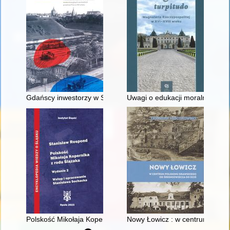
Gdańscy inwestorzy w Sopocie : prestiż finansowy i towarzyski
Uwagi o edukacji moralnej synó
Polskość Mikołaja Kopernika z rodu Ślązaka
Nowy Łowicz : w centrum polig