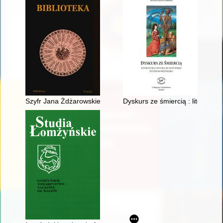
Szyfr Jana Żdżarowskiego ( -1551) na tle metod kryptografic
Dyskurs ze śmiercią : literatura