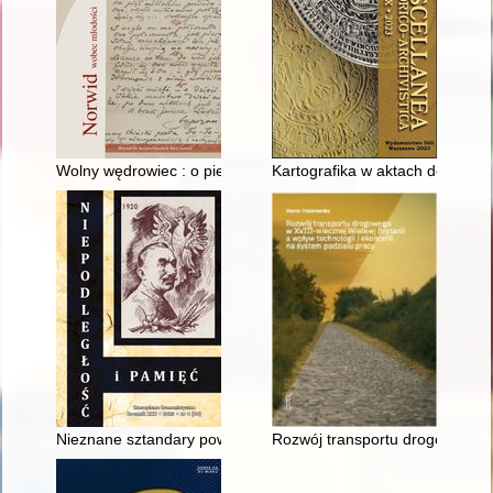
Wolny wędrowiec : o pieszych wycieczkach członków cyganerii
Kartografika w aktach dotycz
Nieznane sztandary powstania styczniowego
Rozwój transportu drogowego w X