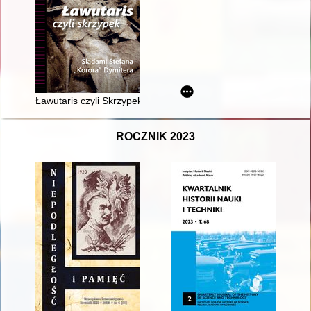
Ławutaris czyli Skrzypek : śladami Stefana "Korora" Dymitera
ROCZNIK 2023