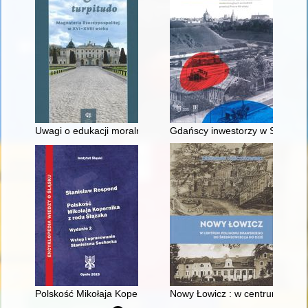
Uwagi o edukacji moralnej synów szlacheckich w XVI-wiecznej 
Gdańscy inwestorzy w Sopocie :
Polskość Mikołaja Kopernika z rodu Ślązaka
Nowy Łowicz : w centrum polig