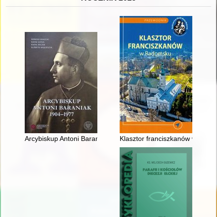
Arcybiskup Antoni Baraniak - sługa Kościoła w wieku totalitaryz
Klasztor franciszkanów w Rad