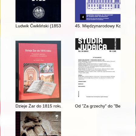
Ludwik Ćwikliński (1853-1942) : lwowski profesor polihistor, d
45. Międzynarodowy Kongres Hi
Dzieje Żar do 1815 roku
Od "Za grzechy" do "Bezdomnych