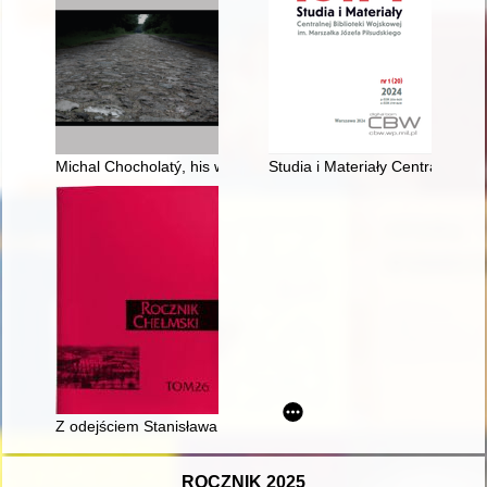
Michal Chocholatý, his work in disseminating the knowledge ab
Studia i Materiały Centralnej B
Z odejściem Stanisława Lipińskiego (1936-2022) straciliśmy ni
ROCZNIK 2025