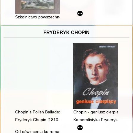
Szkolnictwo powszechne w Kolbuszowej (XVIII-XXI w.)
FRYDERYK CHOPIN
Chopin's Polish Ballade: Op. 38 as Narrative of National Mart
Chopin - geniusz cierpiący
Fryderyk Chopin [1810-1849]
Kameralistyka Fryderyka Chopin
Od oświecenia ku romantyzmowi i dalej... Autorzy, dzieła, czytel