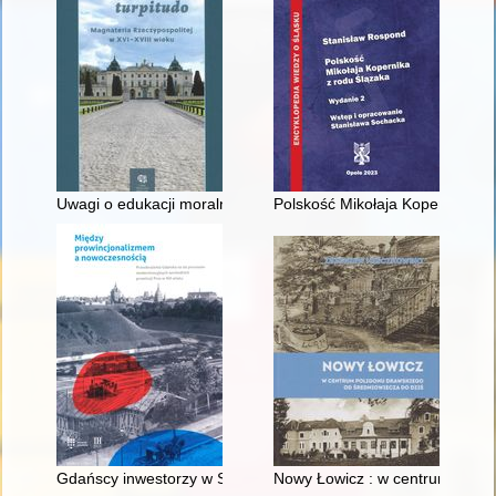
Uwagi o edukacji moralnej synów szlacheckich w XVI-wiecznej 
Polskość Mikołaja Kopernika z 
Gdańscy inwestorzy w Sopocie : prestiż finansowy i towarzyski
Nowy Łowicz : w centrum polig