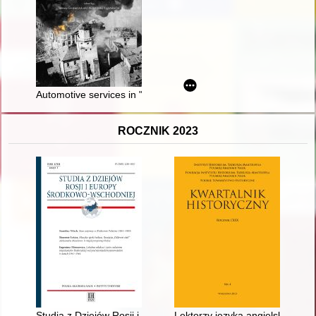
Automotive services in "Festung Krakau" during World War I
ROCZNIK 2023
Studia z Dziejów Rosji i Europy Środkowo-Wschodniej. T. 58, z
Lektorzy języka angielskiego w 