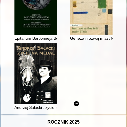
Epitafium Bartłomieja Boreschowa z bazyliki archikatedralnej w
Geneza i rozwój miast Nowej Mar
Andrzej Sałacki : życie na medal
ROCZNIK 2025