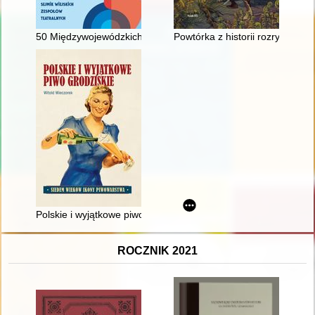
50 Międzywojewódzkich Sejmików Wiejskich Zespołów Teatral
Powtórka z historii rozrywki : Sł
Polskie i wyjątkowe piwo grodziskie : siedem wieków ikony pi
ROCZNIK 2021