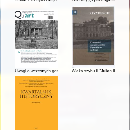
Uwagi o wczesnych gotyckich płytach nagrobnych na Śląsku : 
Wieża szybu II "Julian II" kopa