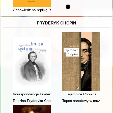
Odpowiedź na replikę Renaty Leśniakiewicz-Drzymały
FRYDERYK CHOPIN
Korespondencja Fryderyka Chopina. T. 3 cz. 4
Tajemnice Chopina
Rodzina Fryderyka Chopina
Topos narodowy w muzyce polski