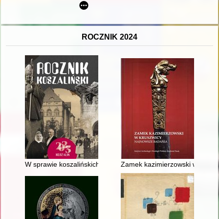
ROCZNIK 2024
W sprawie koszalińskich procesów o czary z lat 1620-1626
Zamek kazimierzowski w Kruszw