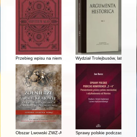
Przebieg wpisu na niemiecką listę narodową i opinia Polskie
Wydział Trolejbusów, lata 1946
Obszar Lwowski ZWZ-AK : szkic dziejów
Sprawy polskie podczas Konfere