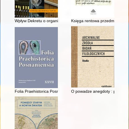
Wpływ Dekretu o organizacji archiwów państwowych i opiece nad 
Księga rentowa przedmieść Star
Folia Praehistorica Posnaniensia. T. 27 (2022)
O powadze anegdoty : pisarstw