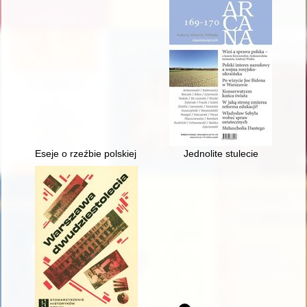
Eseje o rzeźbie polskiej 1918-2018 = Essays on Polish sculpt
Jednolite stulecie