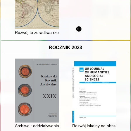
Rozwój to zdradliwa rzeka" : wyzwania polityki USA wobec 
ROCZNIK 2023
Archiwa : oddziaływania i wartość = Archives : impact and valu
Rozwój lokalny na obszarach wi