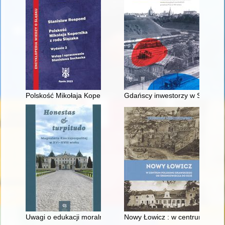
Polskość Mikołaja Kopernika z rodu Ślązaka
Gdańscy inwestorzy w Sopocie :
Uwagi o edukacji moralnej synów szlacheckich w XVI-wiecznej 
Nowy Łowicz : w centrum polig