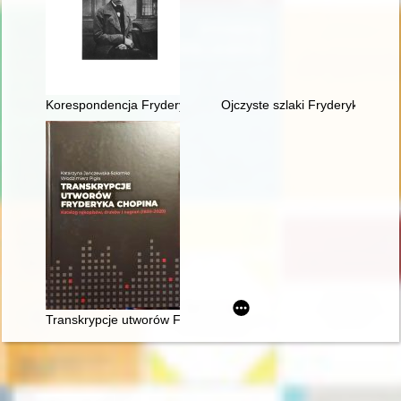
Korespondencja Fryderyka Chopina. T. 3 cz. 2,
Ojczyste szlaki Fryderyka Chop
Transkrypcje utworów Fryderyka Chopina : katalog rękopisów,