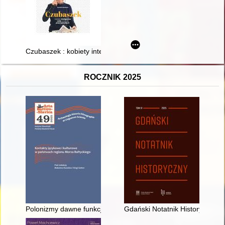
Czubaszek : kobiety inteligentne robią wrażenie przemądrzały
ROCZNIK 2025
Polonizmy dawne funkcjonujące w rosyjskiej gwarze staroobr
Gdański Notatnik Historyczny. T