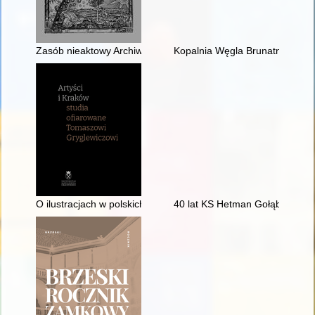
Zasób nieaktowy Archiwum Akt Nowych w Warszawie : krótka c
Kopalnia Węgla Brunatnego Tu
O ilustracjach w polskich książkach dziecięcych doby stalinizm
40 lat KS Hetman Gołąb