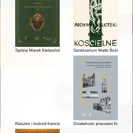
Sędzia Marek Kielasiński (1931-2017)
Sanktuarium Matki Bożej Pocies
Klasztor i kościół franciszkanów w Brzegu : fundacja oraz ich 
Działalność pracowni fotografi