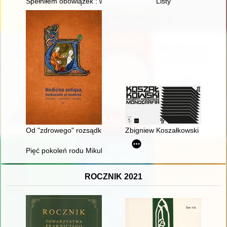
Spełniłem obowiązek : wspomnienia Stanisława Przelaskowski
Listy
Od "zdrowego" rozsądku do wiedzy medycznej : zdrowie publicz
Zbigniew Koszałkowski : projek
Pięć pokoleń rodu Mikulskich. T. 1
ROCZNIK 2021