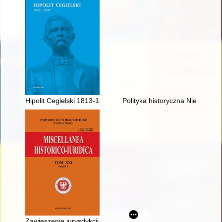
Hipolit Cegielski 1813-1868
Polityka historyczna Niemiec
Zawieszenie jurysdykcji w grodzie krakowskim ze względu na se