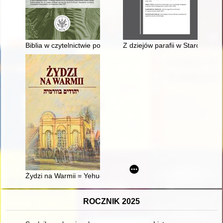
Biblia w czytelnictwie polskim na przełomie XVIII i w pierwszych
Z dziejów parafii w Starokrzepic
Żydzi na Warmii = Yehudim be-Ṿarmyah
ROCZNIK 2025