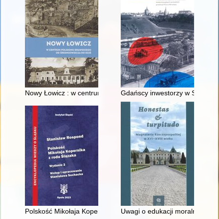
Nowy Łowicz : w centrum poligonu drawskiego od średniowiecz
Gdańscy inwestorzy w Sopocie :
Polskość Mikołaja Kopernika z rodu Ślązaka
Uwagi o edukacji moralnej synó