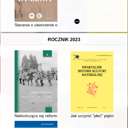
Starania o utworzenie opolskiego okręgu muzealnego w latach 
ROCZNIK 2023
Niekończąca się reforma : polska szkoła na łamach tygodników
Jak uczynić "płeć" piękną : śr