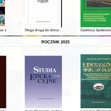
Wielkiego (1788-1792)
cze z zasobu klasztoru Dominikanów w Krakowie
Długa droga do domu : o losach rodziny Drążkiewiczów
Dzielnica Społeczn
ROCZNIK 2025