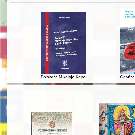
Polskość Mikołaja Kopernika z rodu Ślązaka
Gdańscy