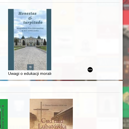
zczaństwa w 2. poł. XIX w
awskiego od średniowiecza do dziś
Uwagi o edukacji moralnej synów szlacheckich w XVI-wiecznej Rze