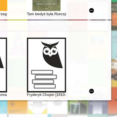
zu koncentracyjnego" w Boguszach/Prostkach
Jerzego Mańkowskiego = A bibliography of the works of Jerzy Mańkowski
Tam kiedyś była Rzeczpospolita : ziemie litewskie
ecie urodzin artysty)
mantyzmowi i dalej... Autorzy, dzieła, czytelnicy. Cz. 2
Fryderyk Chopin [1810-1849]. Ród i nazwisko jakiego