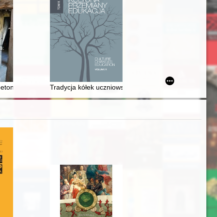
er, the founder ot the Vineyard Fellowship = Choroba jako działanie zł
betonu historycznego : alternatywne podejścia konserwatorskie
Tradycja kółek uczniowskich gimnazjów autonomicznej G