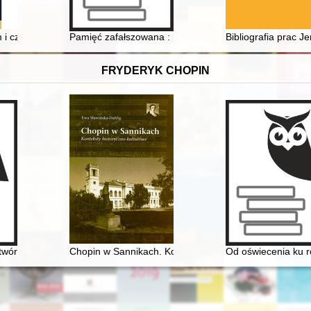
Rosji
m i czarna groteska : dwie Odessy Józefa Sękowskiego
Pamięć zafałszowana : przypadek "hitlerowskiego obo
Bibliografia prac 
FRYDERYK CHOPIN
wórczości Jarosława Iwaszkiewicza (w roku Chopina - 2010 - w dwusetl
Chopin w Sannikach. Konteksty historyczno-kulturowe
Od oświecenia ku ro