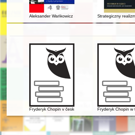
Aleksander Wańkowicz (1881-1947) — kariera w armii 
Strategiczny realiz
Fryderyk Chopin v české literatuóe
Fryderyk Chopin w t