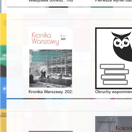
Władysław Jonkisz : rodzina, nauka, praca, polityka : 
Pierwsze wyniki ba
Kronika Warszawy. 2021, [nr] 1
Okruchy wspomnień