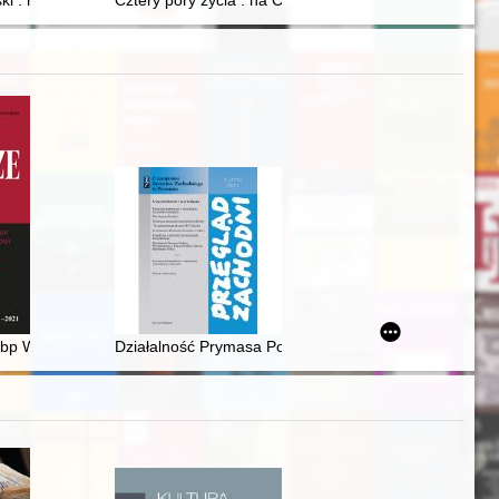
kiej"
i : na 25 lecie zawiązania Towarzystwa Przyjaciół Ziemi Wielopolskiej 
Cztery pory życia : na Chełmionce
ego w Krakowie (2019)
bp Wojtyła w "grze" milenijnej władz Polski "ludowej"
Działalność Prymasa Polski Stefana Wyszyńskiego na 