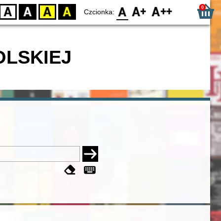
0
D
BW
YB
BY
F0
F1
F2
Czcionka:
OLSKIEJ