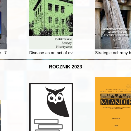
al Castle
 : 75 lat posługi franciszkanów
Disease as an act of evil spirit : vision of John Wimb
Strategie ochrony 
ROCZNIK 2023