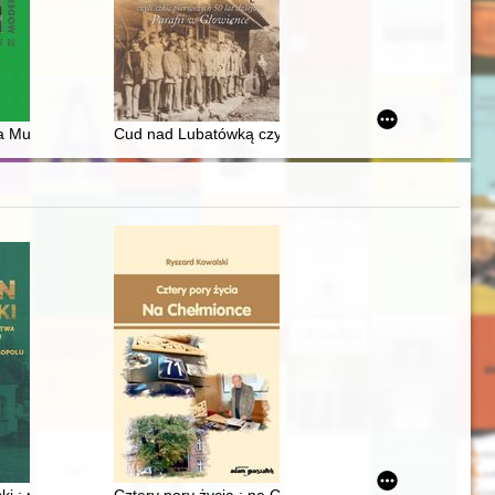
 z Supraśla
a Muranów w Warszawie jako przykład modernistycznej idei społecznej n
Cud nad Lubatówką czyli Szkic pierwszych 50 lat dziej