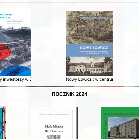
 inwestorzy w Sopocie : prestiż finansowy i towarzyski lokalnego mies
Nowy Łowicz : w centrum poligonu dr
ROCZNIK 2024