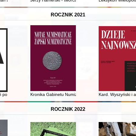
wspomnienia
dań archeologicznych przy ulicy Sukiennicznej 18 w Gdańsku
Jerzy Hamerski - twórca poznańskiej pedagogiki "łejers
Leksykon Wielopolsk
ROCZNIK 2021
 po czasie
Kronika Gabinetu Numizmatycznego Muzeum Narodow
Kard. Wyszyński i a
ROCZNIK 2022