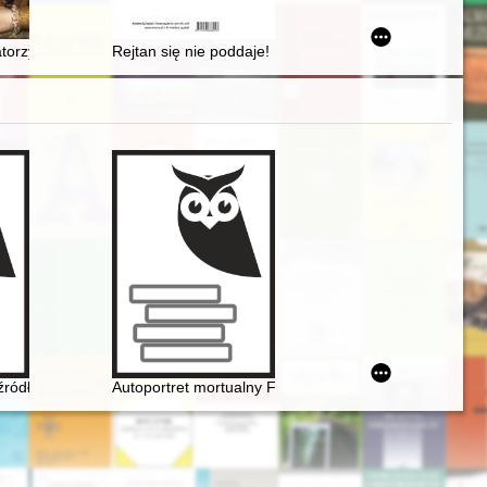
f Jews in Poland-Lithuania 1500-1900
torzy gry szachowej w XIX wieku i dwudziestoleciu międzywojennym w
Rejtan się nie poddaje! : wizualne analogie pierwszych
zyczny
 źródło informacji do badań nad rodziną Tytusa Woyciechowskiego
Autoportret mortualny Fryderyka Chopina. Próba analiz