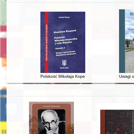
Polskość Mikołaja Kopernika z rodu Ślązaka
Uwagi o