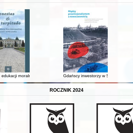
 edukacji moralnej synów szlacheckich w XVI-wiecznej Rzeczypospolite
Gdańscy inwestorzy w Sopocie : prest
ROCZNIK 2024