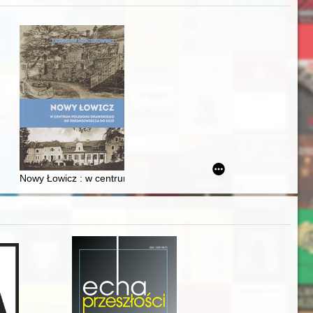
j
iż finansowy i towarzyski lokalnego mieszczaństwa w 2. poł. XIX w
Nowy Łowicz : w centrum poligonu drawskiego od średniowiecza d