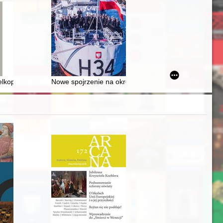
 historický časopis. R. 12, nr 2 (2022)
elkopolskiej z Żydami w świetle akt sejmiku województw poznańskiego i
Nowe spojrzenie na okręt "Solen" - uczestnika bitwy po