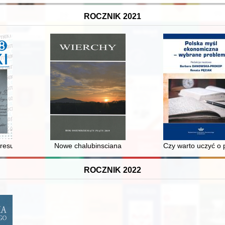
ROCZNIK 2021
państwowości na ziemiach północno-wschodnich w latach 1918-1921
resu II wojny światowej
Nowe chalubinsciana
Czy warto uczyć o p
ROCZNIK 2022