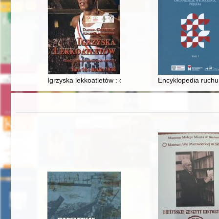
Igrzyska lekkoatletów : olimpijska historia lekkoatletyki
Encyklopedia ruchu 