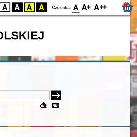
0
D
BW
YB
BY
F0
F1
F2
Czcionka:
OLSKIEJ