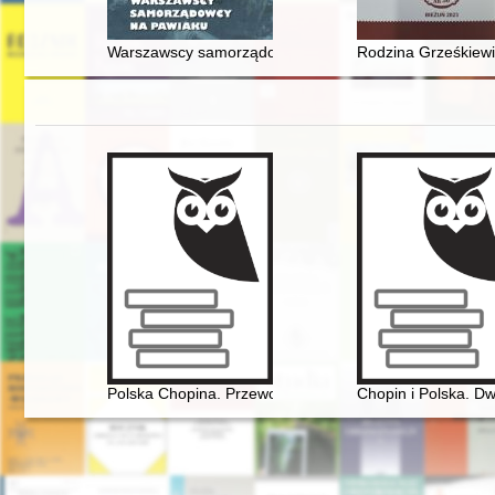
Warszawscy samorządowcy na Pawiaku : katalog wyst
Rodzina Grześkiewi
Polska Chopina. Przewodnik po miejscach związanych
Chopin i Polska. Dw