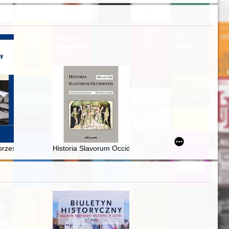
rzeszłości dla świata trudnej do przewidzenia przyszłości, czyli Po co
Historia Slavorum Occidentis : czasopismo historyczne =