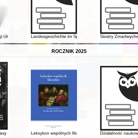
i Ukraińskich Nacjonalistów i Ukraińskiej Powstańczej Armii na Kresa
Landesgeschichte im Spannungsfeld von Wissenschaft, Po
Siostry Zmartwych
ROCZNIK 2025
asy : opowieść o Marianie Dąbrowskim, twórcy największego koncernu
Leksykon wspólnych filozofów
Działalność naukow