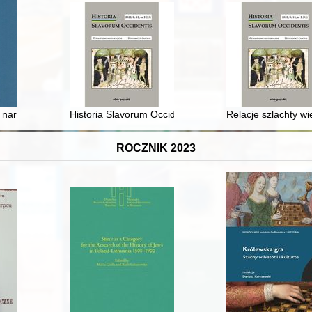
 1896-2020. T. 10,
narodowego : organizacje, wydarzenia, pojęcia. T. 1
Historia Slavorum Occidentis : czasopismo historyczne =
Relacje szlachty wi
ROCZNIK 2023