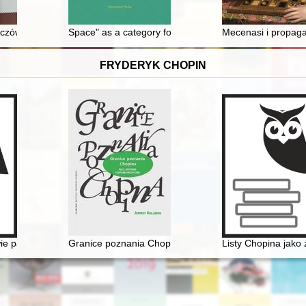
awy
czów z Ameryki
Space" as a category for the research of the history o
Mecenasi i propaga
FRYDERYK CHOPIN
 z pobytem kompozytora
ie pasje życia Gastona Belotti [1920-1985]
Granice poznania Chopina. Płeć, historia i gatunek mu
Listy Chopina jako