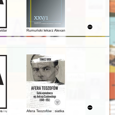
ch Południowo-Wschodnich II Rzeczypospolitej (1939-1945) w dokumentac
litik und Öffentlichkeit : die Historische Kommission für Schlesien (
wstanki w Kętach
Rumuński lekarz Alexandru Birkle - członek Międzynar
 medialnego II RP
a i upowszechniająca badania naukowe Ośrodka Badań Historii Kobiet 
Afera Teozofów : siatka wywiadowcza mjr. Andrzeja 