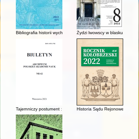
Bibliografia historii wychowania, szkolnictwa i myśli pedagogi
Żydzi lwowscy w blasku Wiedni
Tajemniczy postument : próba ustalenia proweniencji artefa
Historia Sądu Rejonowego w Ko