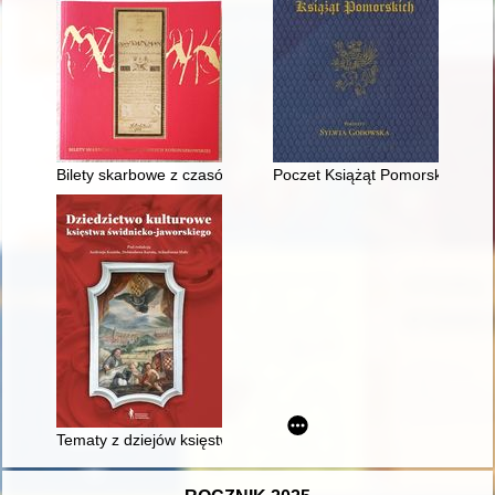
Bilety skarbowe z czasów insurekcji kościuszkowskiej z kolek
Poczet Książąt Pomorskich : Dy
Tematy z dziejów księstwa świdnicko-jaworskiego w dekoracji p