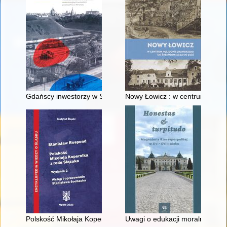
Gdańscy inwestorzy w Sopocie : prestiż finansowy i towarzyski
Nowy Łowicz : w centrum polig
Polskość Mikołaja Kopernika z rodu Ślązaka
Uwagi o edukacji moralnej synó