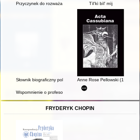
Przyczynek do rozważań na temat powstania Klubu Sportoweg
Tìl'kì bìl' mìj
Słownik biograficzny polskiego obozu narodowego : całość w 4
Anne Rose Pellowski (1933-2023
Wspomnienie o profesorze Zdzisławie Hasiu
FRYDERYK CHOPIN