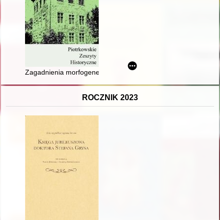
Zagadnienia morfogenetyczne wybranych osad olęderskich w ob
ROCZNIK 2023