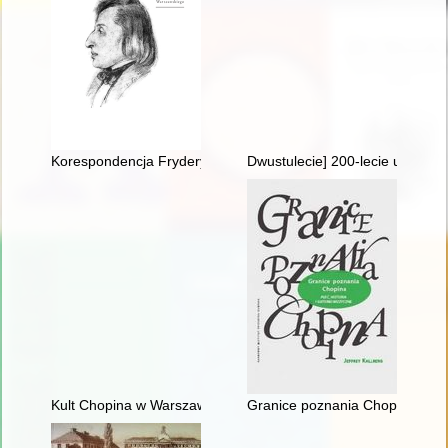
Korespondencja Fryderyka Chopina. T. 3 cz. 1,
Dwustulecie] 200-lecie urodzin
Kult Chopina w Warszawie pod zaborem rosyjskim
Granice poznania Chopina. Płeć