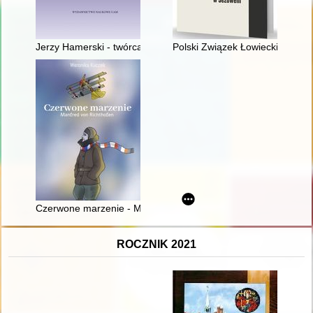
Jerzy Hamerski - twórca poznańskiej pedagogiki "łejerskiej"
Polski Związek Łowiecki : Koło 
Czerwone marzenie - Manfred von Richthofen
ROCZNIK 2021