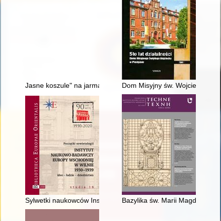
Jasne koszule" na jarmarku : Stronnictwo Narodowe w wojewódz
Dom Misyjny św. Wojciecha a "E
Sylwetki naukowców Instytutu Naukowo-Badawczego Europy Ws
Bazylika św. Marii Magdaleny i