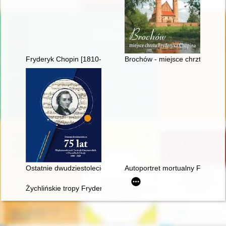
Fryderyk Chopin [1810-1849]. Korzenie
Brochów - miejsce chrztu Fryd
Ostatnie dwudziestolecie : 75 lat Międzynarodowych Festiwal
Autoportret mortualny Fryderyka
Żychlińskie tropy Fryderyka [Chopina]