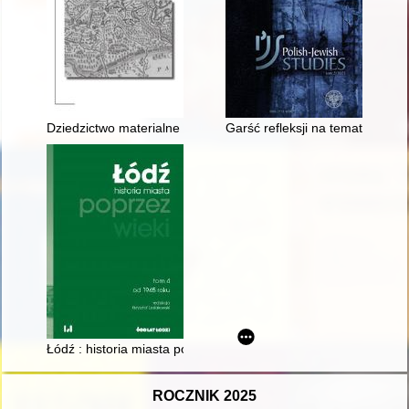
Dziedzictwo materialne i niematerialne ludności mazurskiej 
Garść refleksji na temat wspom
Łódź : historia miasta poprzez wieki. T. 4,
ROCZNIK 2025