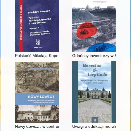
Polskość Mikołaja Kopernika z rodu Ślązaka
Gdańscy inwestorzy w Sopocie :
Nowy Łowicz : w centrum poligonu drawskiego od średniowiecz
Uwagi o edukacji moralnej synó