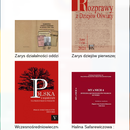
Zarys działalności oddziału Henryka Siwonia "Ruczaja"
Zarys dziejów pierwszego gimn
Wczesnośredniowieczna żegluga Słowian w świetle źródeł nar
Halina Safarewiczowa : języko