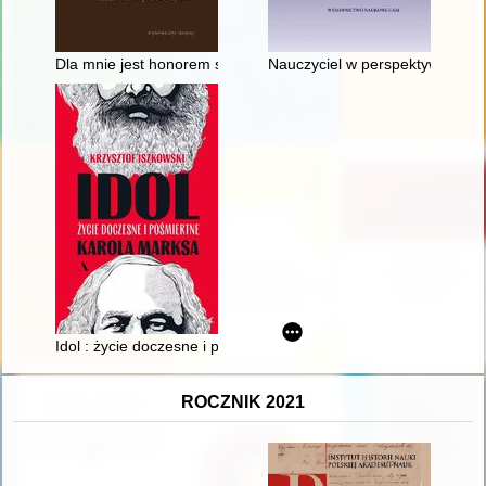
Dla mnie jest honorem służyć Kościołowi" : związki Profesora
Nauczyciel w perspektywie czas
Idol : życie doczesne i pośmiertne Karola Marksa
ROCZNIK 2021