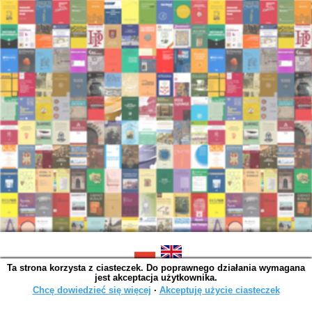
Ta strona korzysta z ciasteczek. Do poprawnego działania wymagana
SOWA OPAC v. 6.11.10 (2026-07-24)
jest akceptacja użytkownika.
Wygenerowano w 0,0064 s.
Chcę dowiedzieć się więcej
∙
Akceptuję użycie ciasteczek