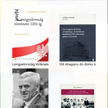
Lengyelország története 1202-ig : Őseink földje
Od straganu do domu towaroweg