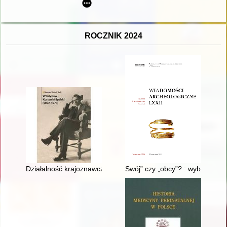
ROCZNIK 2024
Działalność krajoznawcza i muzealna Władysława Kosterskieg
Swój” czy „obcy”? : wybrane ko