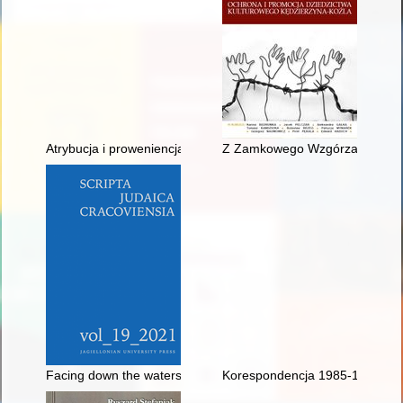
Atrybucja i proweniencja planu bazyliki ojców Bernardynów w 
Z Zamkowego Wzgórza : zeszyty
Facing down the watershed : the drama "Bay nakht afn altn mark"
Korespondencja 1985-1988 : (ok