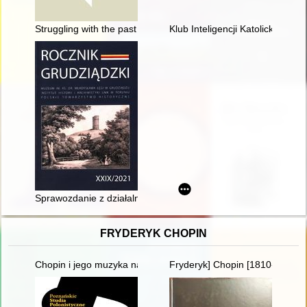
Struggling with the past and the experience of war trauma in H
Klub Inteligencji Katolickiej w 
Sprawozdanie z działalności Muzeum im. ks. dr. Władysława Ł
FRYDERYK CHOPIN
Chopin i jego muzyka na Dolnym Śląsku" - wystawa w Archi
Fryderyk] Chopin [1810-1849]. 