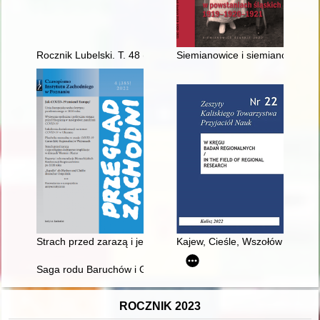
Rocznik Lubelski. T. 48 (2022)
Siemianowice i siemianowiczan
Strach przed zarazą i jego religijno-kulturowe implikacje w dzi
Kajew, Cieśle, Wszołów szlakiem
Saga rodu Baruchów i Gębalskich
ROCZNIK 2023