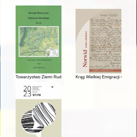
Towarzystwo Ziemi Rudzinickiej: z kalendarza Towarzystwa Zie
Krąg Wielkiej Emigracji w młod