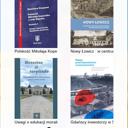
Polskość Mikołaja Kopernika z rodu Ślązaka
Nowy Łowicz : w centrum polig
Uwagi o edukacji moralnej synów szlacheckich w XVI-wiecznej 
Gdańscy inwestorzy w Sopocie :