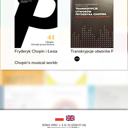
Fryderyk Chopin i Łesia Ukrainka : per me
Transkrypcje utworów Fryderyka
Chopin's musical worlds the 1840's
SOWA OPAC v. 6.11.10 (2026-07-24)
Wygenerowano w 0,5499 s.