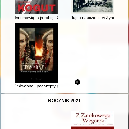
Inni mówią, a ja robię : Stanisław Kogut
Tajne nauczanie w Żyrardowie w
Jedwabne : podszepty prawdy ukryte w ogniu
ROCZNIK 2021