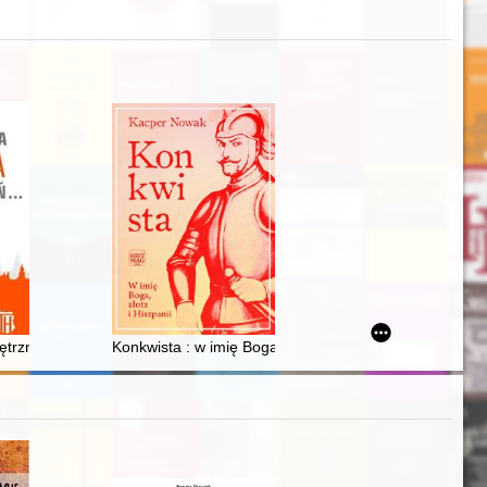
oku
ku w przestrzeni chrześcijańskiego Rzymu = Uncomfortable heritage? :
trznego na polską transformację ustrojową (1985-2004)
Konkwista : w imię Boga, złota i Hiszpanii