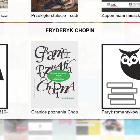
z 1933 roku uzupełniony o broń i sprzęt z lat 1933-1939
zawy : kalendarium historii miasta do końca XIX wieku
Przeklęte stulecie - cudowne stulecie : o kompensacyjn
Zapomniani mieszk
FRYDERYK CHOPIN
uzycznej II połowy XIX wieku w aspekcie transmisji dzieł Fryderyka Cho
810-1849]. Korzenie
Granice poznania Chopina. Płeć, historia i gatunek mu
Paryż romantyków p