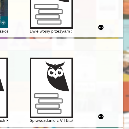
cenzję dr. Piotra Olechowskiego
yszłości : losy członków rodzin "zdrajców ojczyzny" represjonowanyc
Dwie wojny przeżyłam : historia życia Marii Dominiak
ch Polek w świetle dokumentacji Zjazdów Kobiet Polskich z początków X
Sprawozdanie z VII Białostockiej Letniej Szkoły Histori