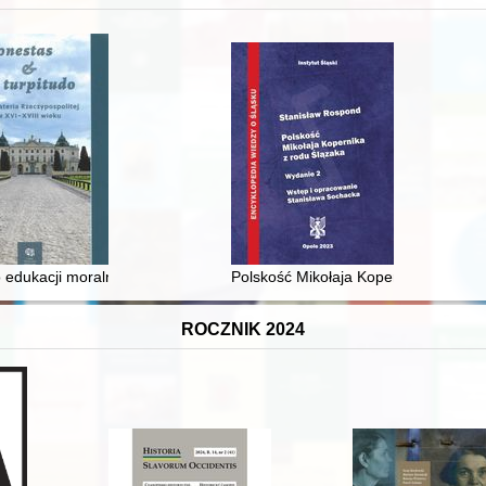
 średniowiecza do dziś
 edukacji moralnej synów szlacheckich w XVI-wiecznej Rzeczypospolite
Polskość Mikołaja Kopernika z rodu 
ROCZNIK 2024