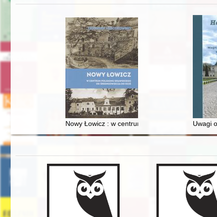
Nowy Łowicz : w centrum poligonu drawskiego od
Uwagi o