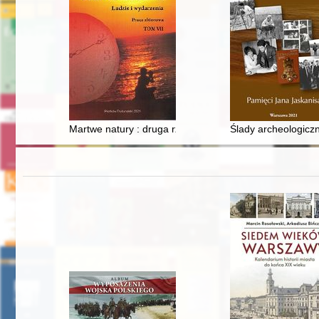
Martwe natury : druga rzeczywistość w malarstwie Fe
Ślady archeologiczn