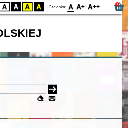
0
D
BW
YB
BY
F0
F1
F2
Czcionka:
OLSKIEJ