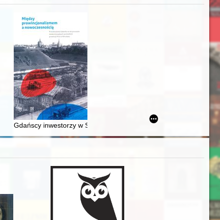
j
Ślązaka
Gdańscy inwestorzy w Sopocie : prestiż finansowy i towarzyski lo