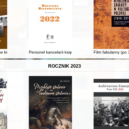
lixa Nussbauma
e bitwy pod Żyrzynem stoczonej dnia 8 sierpnia 1863 roku, jako przykł
Personel kancelarii księcia Bernarda świdnickiego (13
Film fabularny (po
ROCZNIK 2023