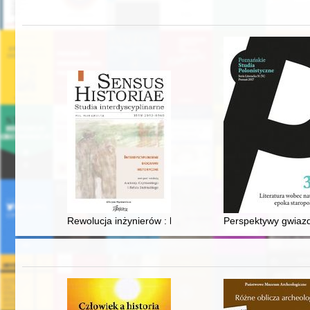
Rewolucja inżynierów : komunistyczni studenci na uczel
Perspektywy gwiazda