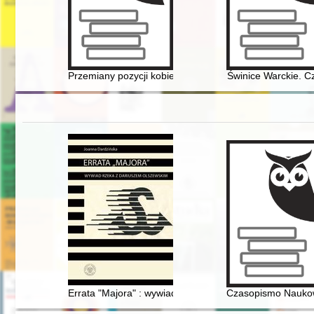
Przemiany pozycji kobiet w PRL-u : wybrane konteksty
Świnice Warckie. Cz
Errata "Majora" : wywiad rzeka z Dariuszem Olszewski
Czasopismo Naukowe