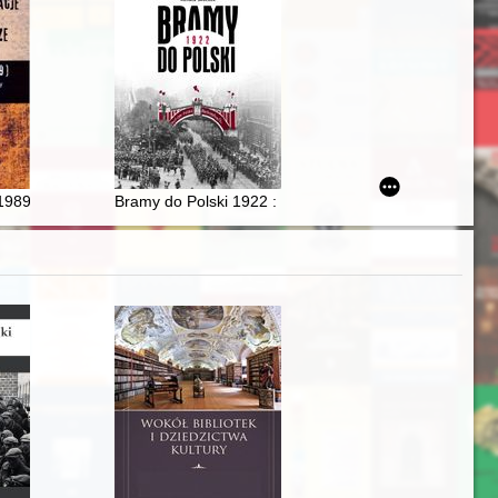
ad działań konserwatorskich
07-1326)
 1989)
Bramy do Polski 1922 : katalog wystawy