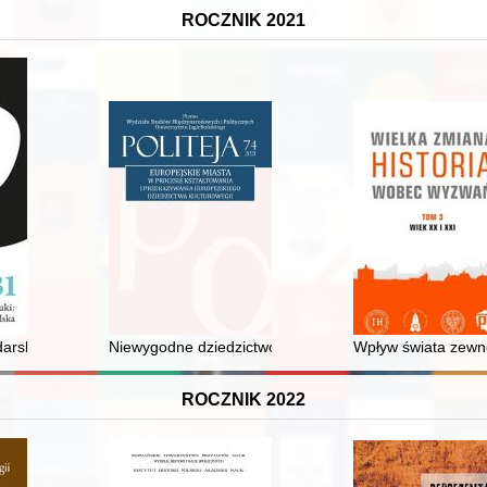
ROCZNIK 2021
niach II Rzeczypospolitej i ich doświadczenia formacyjne
rskie" : lunety w literaturze i piśmiennictwie naukowym polskiego bar
Niewygodne dziedzictwo? : znaczenie pogańskiego anty
Wpływ świata zewnę
ROCZNIK 2022