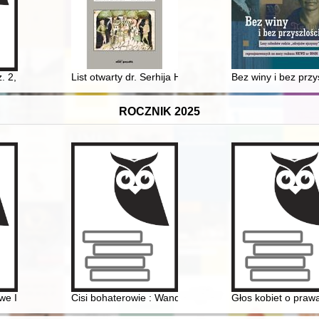
. 2,
List otwarty dr. Serhija Humennego w odpowiedzi na re
Bez winy i bez prz
ROCZNIK 2025
m
 Instytutu Studiów Kobiecych. 2025, [nr] 1
Cisi bohaterowie : Wanda i Władysław Lis
Głos kobiet o prawa