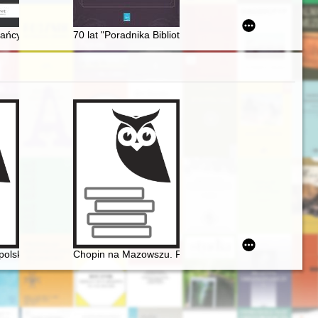
ych aspektach dziewiętnastowiecznej literatury polskiej
ańcy Podwala Reformackiego w Zamościu = The forgotten inhabitants
70 lat "Poradnika Bibliotekarza" w opinii jego redakto
pina
zyczny
olskich: Mickiewicz, Słowacki, Chopin, Krasiński, Norwid
Chopin na Mazowszu. Przewodnik po miejscach histor