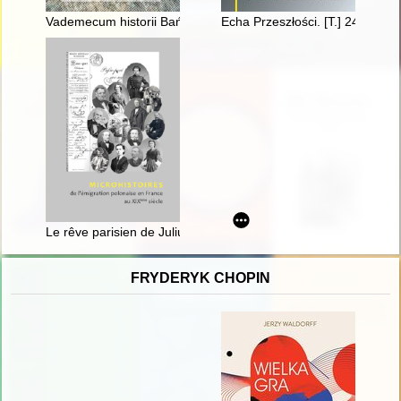
Vademecum historii Bańgowa
Echa Przeszłości. [T.] 24, [nr] 2
Le rêve parisien de Juliusz Kossak
FRYDERYK CHOPIN