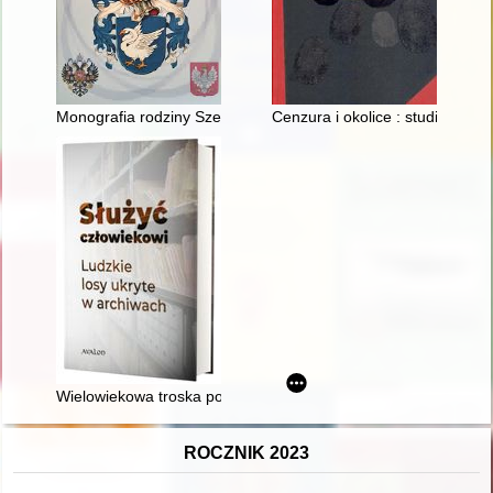
Monografia rodziny Szemiothów (Szemetów, Szemiotów) herb
Cenzura i okolice : studia o ce
Wielowiekowa troska pokoleń o pamięć historyczną : czyli Losy
ROCZNIK 2023