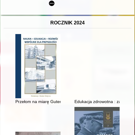
ROCZNIK 2024
Przełom na miarę Gutenberga : czy współcześni skrybowie sztu
Edukacja zdrowotna : zagraniczn