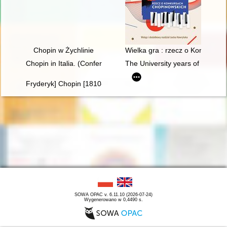
Chopin w Żychlinie
Wielka gra : rzecz o Konkursa
Chopin in Italia. (Conferenze tenute nella Bibliotheca e Centr
The University years of Fryder
Fryderyk] Chopin [1810-1849]
SOWA OPAC v. 6.11.10 (2026-07-24)
Wygenerowano w 0,4490 s.