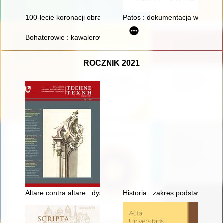
100-lecie koronacji obrazu Matki Bożej Piekarskiej 1925-2025 :
Patos : dokumentacja własnej ak
Bohaterowie : kawalerowie Orderu Wojennego Virtuti Militari 
ROCZNIK 2021
Altare contra altare : dysputa o kształcie ołtarza i o jego wyst
Historia : zakres podstawowy : k