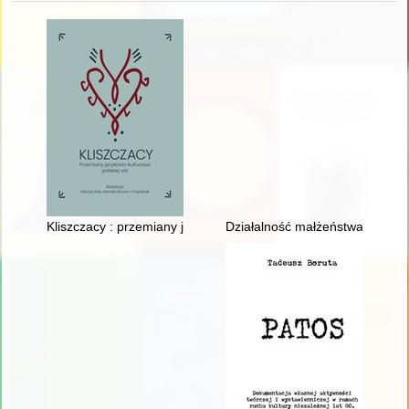
Kliszczacy : przemiany językowo-kulturowe polskiej wsi
Działalność małżeństwa Biedra