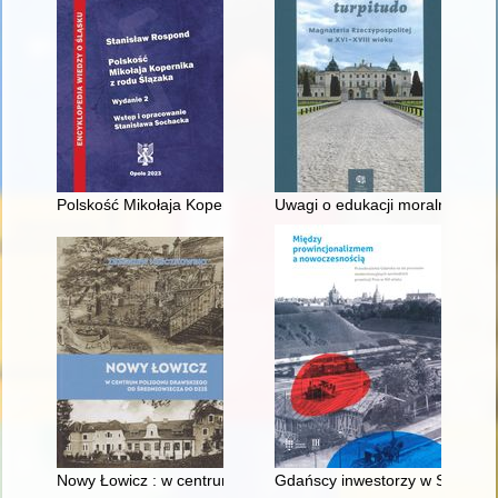
Polskość Mikołaja Kopernika z rodu Ślązaka
Uwagi o edukacji moralnej synó
Nowy Łowicz : w centrum poligonu drawskiego od średniowiecz
Gdańscy inwestorzy w Sopocie :