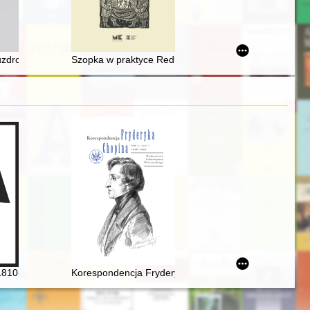
ecza do II wojny światowej
ólnoty protestanckiej
zdrowiskowych na ziemiach polskich z XIX i pierwszej połowy XX wiek
Szopka w praktyce Reduty i myśli Juliusza Osterwy i L
muzycznej II połowy XIX wieku w aspekcie transmisji dzieł Fryderyka Cho
1810-1849]
Korespondencja Fryderyka Chopina. T. 3 cz. 3,