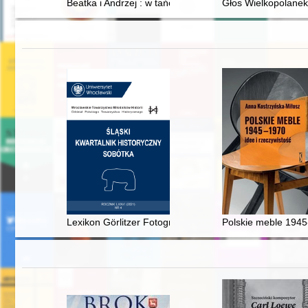
Beatka i Andrzej : w tańcu razem
Głos Wielkopolanek 
Lexikon Görlitzer Fotografen - recenzja]
Polskie meble 1945-