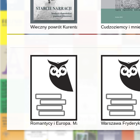
Wieczny powrót Kurenta w kulturze i literaturze słoweńs
Cudzoziemcy i mniej
Romantycy i Europa. Marzenia, doświadczenia, propoz
Warszawa Fryderyk