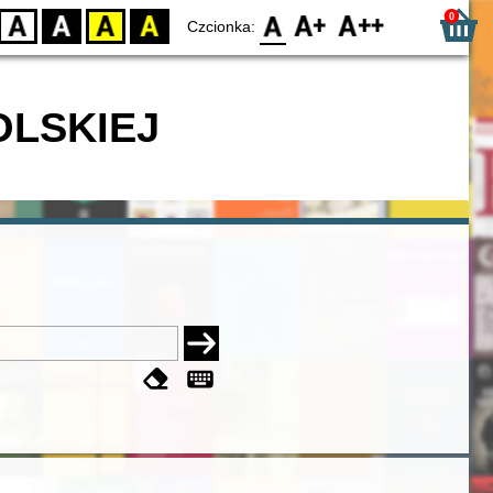
0
D
BW
YB
BY
F0
F1
F2
Czcionka:
OLSKIEJ