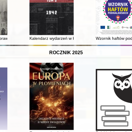
a prawa magdeburskiego przez mieszkańców Brześcia Litewskiego w XIV
Kalendarz wydarzeń w KL Auschwitz. T. 2,
Wzornik haftów po
ROCZNIK 2025