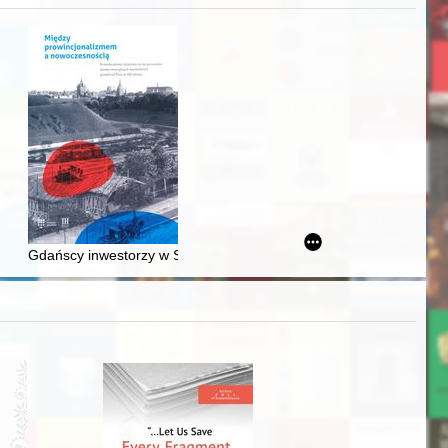
awskiego od średniowiecza do dziś
Gdańscy inwestorzy w Sopocie : prestiż finansowy i towarzyski lo