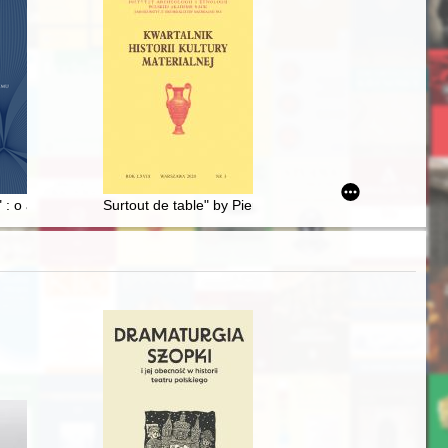
matyk
" : o austriackich opiniach dotyczących Galicji
Surtout de table" by Pierre-Philippe Thomire at the W