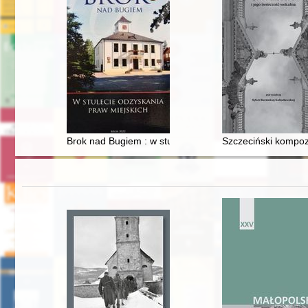
Brok nad Bugiem : w stulecie odzyskania praw miejskic
Szczeciński kompoz