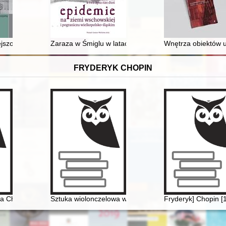
kiej : reminiscencje
szości narodowe w dziejach miasta i kopalni bocheńskiej od średniowi
Zaraza w Śmiglu w latach 1709-1711 z perspektywy wsp
Wnętrza obiektów u
FRYDERYK CHOPIN
ycje
a Chopina
Sztuka wiolonczelowa w polskiej i rosyjskiej kulturze 
Fryderyk] Chopin [