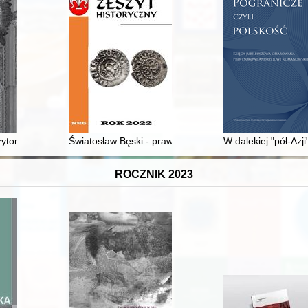
h : praca zbiorowa
ytor Carl Loewe i jego twórczość wokalna
Światosław Bęski - prawnuk dziedzica Bębnowa, mate
W dalekiej "pół-Azji
ROCZNIK 2023