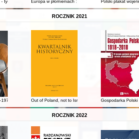
- tygodnik społeczno-narodowy dla kobiet wszystkich stanów" (1908-19
Europa w płomieniach : ostatnie miesiące II wojny świa
Polski plakat wojen
ROCZNIK 2021
1970 : idee i rzeczywistość
Out of Poland, not to Israel, but out of Poland" : facto
Gospodarka Polski 
ROCZNIK 2022