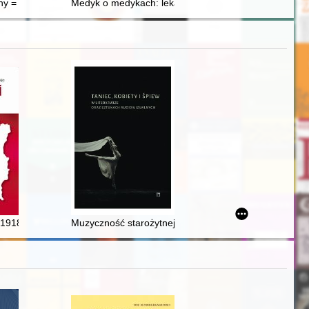
24) : stan badań i możliwości źródłowe
towej
ny = Polish world war II posters
Medyk o medykach: lekarze w dziele "Chronica Polon
rs influencing the decision to leave Poland after March 1968 : on the ba
1918-2018. T. 2,
Muzyczność starożytnej Grecji