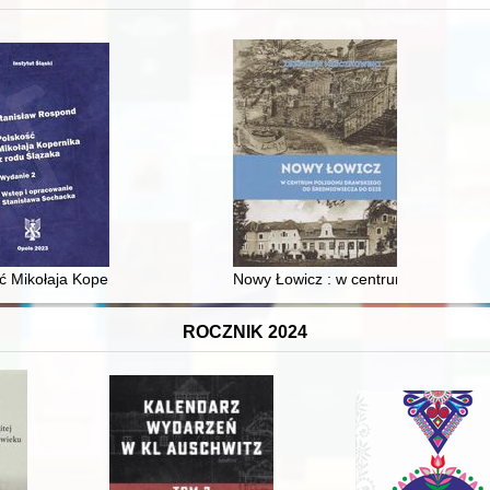
XVI-wiecznej Rzeczypospolitej
ć Mikołaja Kopernika z rodu Ślązaka
Nowy Łowicz : w centrum poligonu dr
ROCZNIK 2024