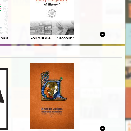
-XVIII w
dhalańskich
You will die..." : accounts of former prisoners of KL