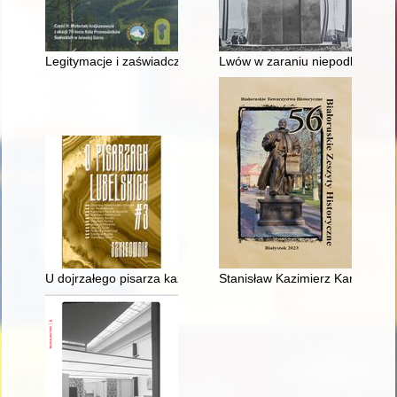
Legitymacje i zaświadczenia
Lwów w zaraniu niepodległości :
U dojrzałego pisarza każda podróż jest literacka" : Lubelszc
Stanisław Kazimierz Karp (1726-