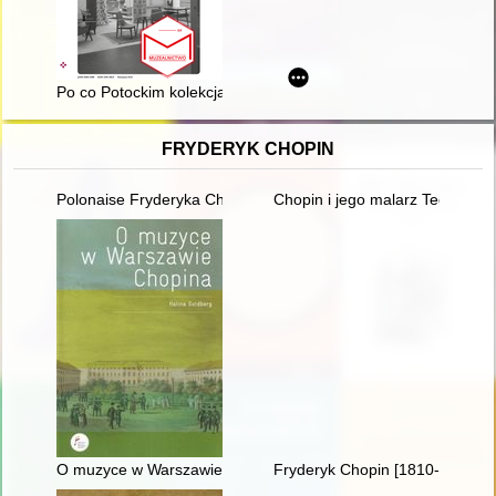
Po co Potockim kolekcja sztuki, czyli O wystawie "Kolekcjoners
FRYDERYK CHOPIN
Polonaise Fryderyka Chopina. Zagadka inicjalnej figury dźwię
Chopin i jego malarz Teofil Kwi
O muzyce w Warszawie Chopina
Fryderyk Chopin [1810-1849]