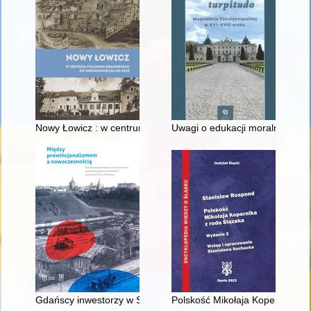
Nowy Łowicz : w centrum poligonu drawskiego od średniowiecz
Uwagi o edukacji moralnej synó
Gdańscy inwestorzy w Sopocie : prestiż finansowy i towarzyski
Polskość Mikołaja Kopernika z 