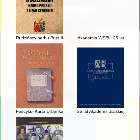
Rudzińscy herbu Prus III z ziemi ciechanowskiej w archiwaliach 
Akademia WSEI : 25 lat
Fascykuł Kurta Urbanka : tajemnice Carla Godulli
25 lat Akademii Bialskiej im. Ja