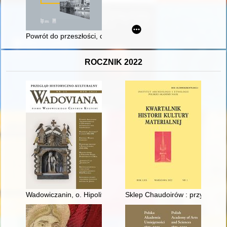
Powrót do przeszłości, czyli Krótka historia stargardzkiego mu
ROCZNIK 2022
Wadowiczanin, o. Hipolit Putek (1910-1982) : karmelitański mis
Sklep Chaudoirów : przyczynek