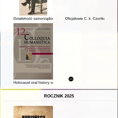
Działalność samorządowa Władysława Kosterskiego-Spalskiego
Oficjałowie C. k. Czortkowskieg
Holocaust oral history sources in the Yahad-In Unum Archive Co
ROCZNIK 2025