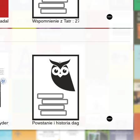
ci i specjaliści z dziedziny logistyki : udział Polaków w misjach pokoj
adal rządzą trumny Cegielskiego i Marcinkowskiego
Wspomnienie z Tatr : 27.5.1935
deryka Chopina. T. 3 cz. 2,
Powstanie i historia dagerotypowych wizerunków Fryd