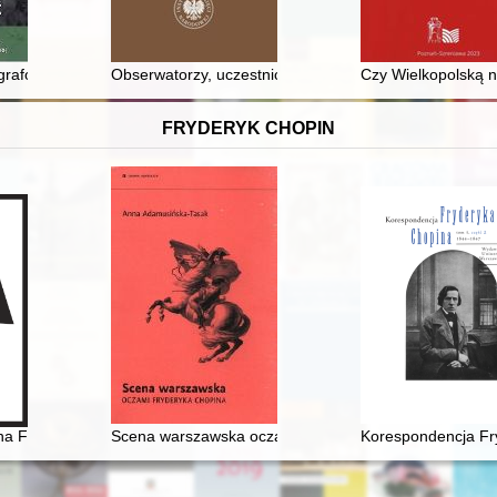
yngrafów dystynkcyjnych w XVIII/XIX wieku
Obserwatorzy, uczestnicy operacji humanitarnej, eksper
Czy Wielkopolską n
FRYDERYK CHOPIN
ina Fryderyka Chopina i Warszawa w latach 1832-1881. T. 3
Scena warszawska oczami Fryderyka Chopina
Korespondencja Fry