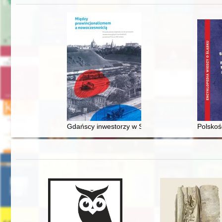
Gdańscy inwestorzy w Sopocie : prestiż finansowy
Polskoś