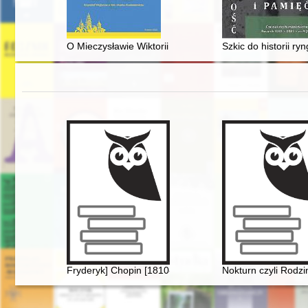
O Mieczysławie Wiktorii Miterze-Dobrowolskiej
Szkic do historii r
Fryderyk] Chopin [1810-1849]
Nokturn czyli Rodz