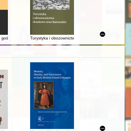
Pietera Bruegla starszego
 gości z Zachodu podczas rejz krzyżackich (w świetle wybranych przyk
Turystyka i obozownictwo skautowe oraz harcerskie