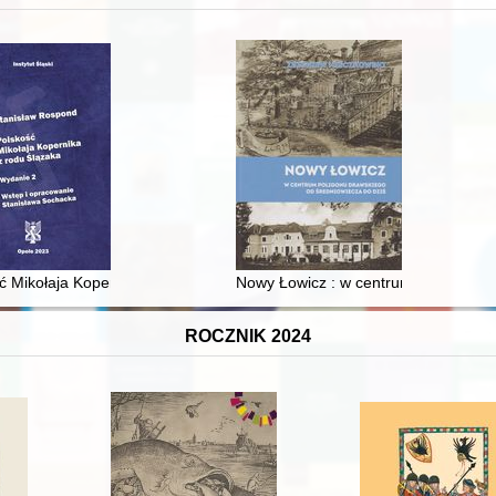
 i towarzyski lokalnego mieszczaństwa w 2. poł. XIX w
ć Mikołaja Kopernika z rodu Ślązaka
Nowy Łowicz : w centrum poligonu dr
ROCZNIK 2024