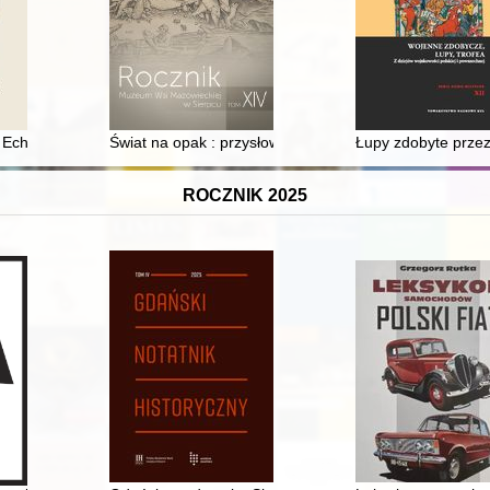
 rzecz dzieci polskich i żydowskich
 Echo z grobów. T. 1,
Świat na opak : przysłowia niderlandzkie w twórczości 
Łupy zdobyte przez
ROCZNIK 2025