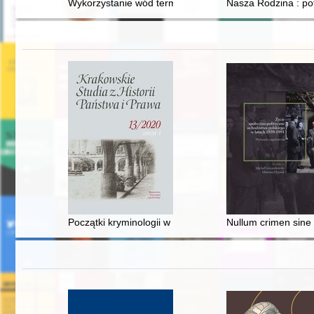
Wykorzystanie wód termalnych do celów leczniczych w
Nasza Rodzina : p
Początki kryminologii w Polsce : od ery prepozytywistycz
Nullum crimen sine 