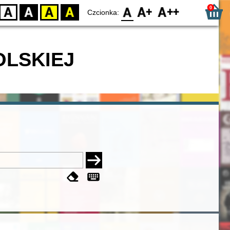
0
D
BW
YB
BY
F0
F1
F2
Czcionka:
OLSKIEJ