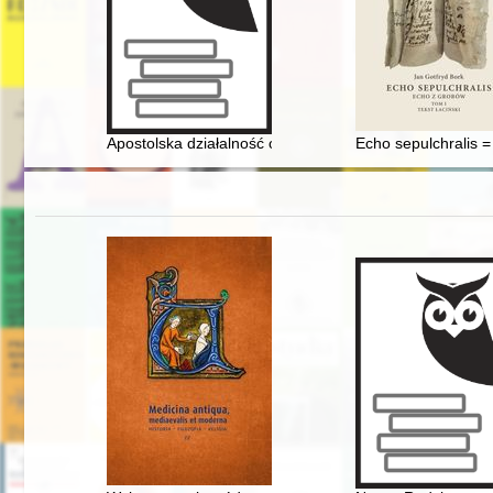
Apostolska działalność opiekuńcza Księży Michalitów na
Echo sepulchralis =