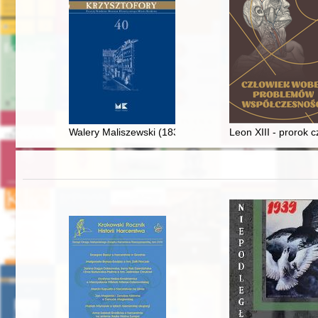
Walery Maliszewski (1836-1885) - nie tylko fotograf 
Leon XIII - prorok 