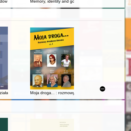
astowiecznych autorów druków kalendarzowych
ów : Polski Fiat
Memory, identity and governance in early modern Pol
the pre-positivist era to the mature positivist era
et des Polonais goyim dans les textes d'immigrés Juifs d'origine polona
ziałania organów władzy wyznaniowej wobec Kościoła katolickiego w Kr
Moja droga... : rozmowy Arkadiusza Oleksaka. Cz. 1