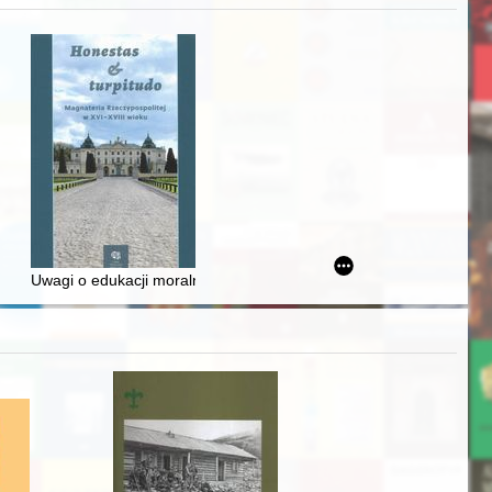
awskiego od średniowiecza do dziś
Uwagi o edukacji moralnej synów szlacheckich w XVI-wiecznej Rze