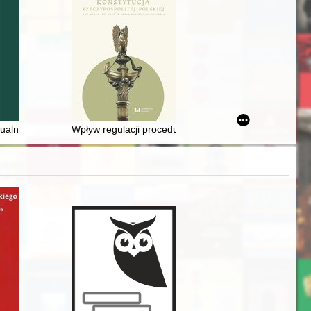
grapher of Kraków
um novarum" i 30. rocznicy "Centesimus annus"
) w świetle prawa : wybrane zagadnienia "law on literature"
stualna gra : nawiązania do "Zimy miejskiej" Adama Mickiewicza w "Zimi
Wpływ regulacji procedury ustawodawczej z okresu ks