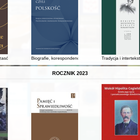
Krakowa = Walery Maliszewski (1836-1885) - so much more than a photo
czasów odległych i bliskich : rozważania na kanwie 130. rocznicy "Rer
Biografie, korespondencje (listy), pamiętniki (dzienniki
Tradycja i intertek
ROCZNIK 2023