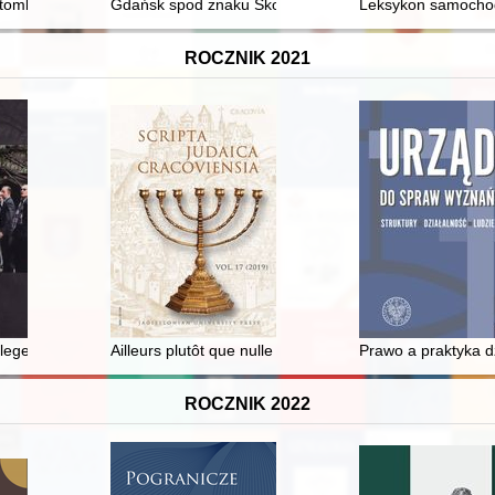
 spiskim uzdrojowisku Vyšné Ružbachy w XIX-XX wieku (do 1939 roku)
otomkowie Michała Żebrowskiego ze Służewca
Gdańsk spod znaku Skorpiona? : z dociekań siedemn
Leksykon samochod
ROCZNIK 2021
nej do pełnego pozytywizmu = Earliest days of Polish criminology : from 
lege" - ujęcie Stefana Glasera A.D. 1942
Ailleurs plutôt que nulle part : l'image de la Pologne 
Prawo a praktyka d
ROCZNIK 2022