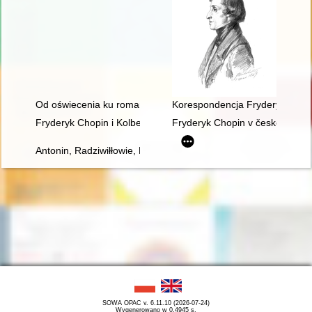
Od oświecenia ku romantyzmowi i dalej... Autorzy, dzieła, czytel
Korespondencja Fryderyka Chopi
Fryderyk Chopin i Kolbergowie. Wspomnienia i inspiracje
Fryderyk Chopin v české literat
Antonin, Radziwiłłowie, Fryderyk Chopin [1810-1849]
SOWA OPAC v. 6.11.10 (2026-07-24)
Wygenerowano w 0,4945 s.