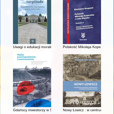
Uwagi o edukacji moralnej synów szlacheckich w XVI-wiecznej 
Polskość Mikołaja Kopernika z 
Gdańscy inwestorzy w Sopocie : prestiż finansowy i towarzyski
Nowy Łowicz : w centrum polig