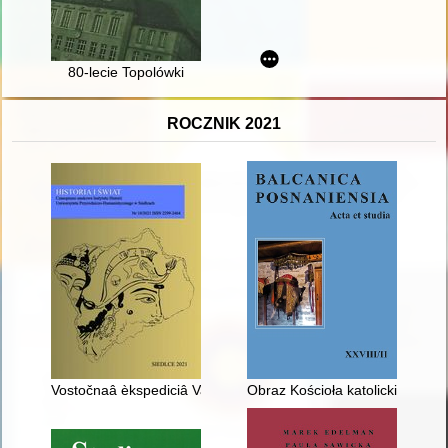
80-lecie Topolówki
ROCZNIK 2021
Vostočnaâ èkspediciâ Vaclava Seroševskogo i Bronislava Pilsu
Obraz Kościoła katolickiego w p