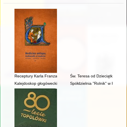
Receptury Karla Franza Heintza w czasie epidemii dżumy w l
Św. Teresa od Dzieciątka Jezus
Kalejdoskop głogówecki. T. 1
Spółdzielnia "Rolnik" w Pobiedz