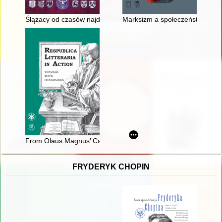
Ślązacy od czasów najdawniejszych do współczesności. 6,
Marksizm a społeczeństwo przys
From Olaus Magnus’ Carta Marina (Venice, 1539) to the apothe
FRYDERYK CHOPIN