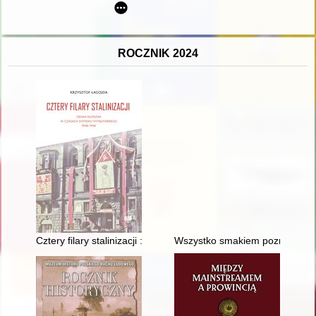
ROCZNIK 2024
Cztery filary stalinizacji : ziemia kłodzka w czasach systemu t
Wszystko smakiem poznasz" : k