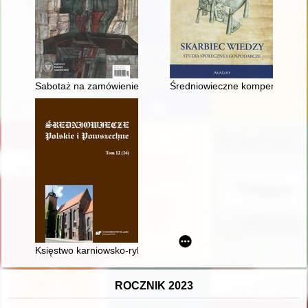
Sabotaż na zamówienie" : sfingowany proces tokarzy z Huty "G
Średniowieczne kompendium wied
Księstwo karniowsko-rybnickie i jego losy do początku XVI wie
ROCZNIK 2023