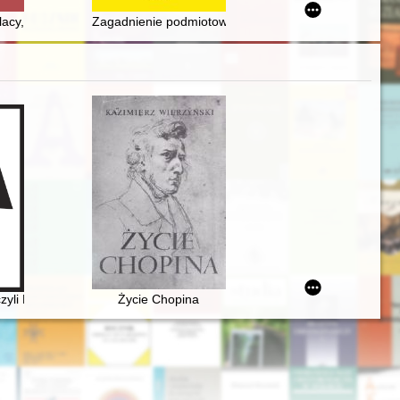
hillera. R. 72, z. 1 (2023)
lacy, którzy zmieniają przestrzeń wirtualną
Zagadnienie podmiotowości prawnej prebendy w świet
czyli Fryderyk Chopin i powstańcy listopadowi w karykaturach Józefa 
Życie Chopina