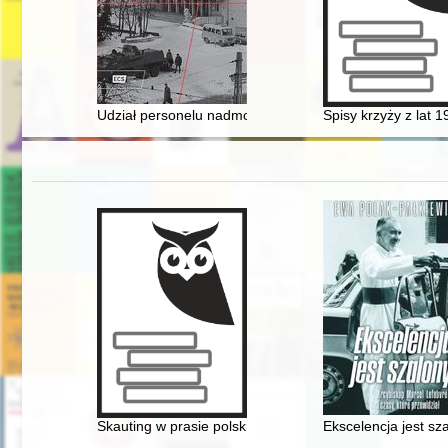
Udział personelu nadmorskich Brygad Wojsk Ochrony P
Spisy krzyży z lat 
Skauting w prasie polskiej z lat 1909-1911 : (teksty źró
Ekscelencja jest sza