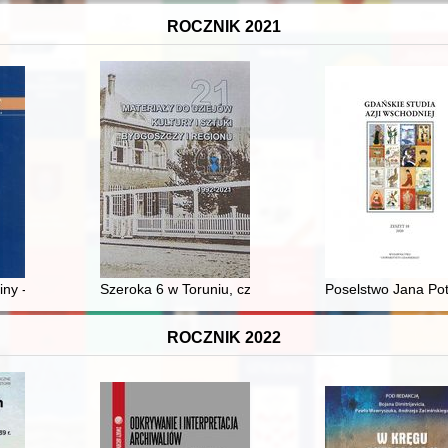
ROCZNIK 2021
działalności
iny - Micińscy
Szeroka 6 w Toruniu, czyli Z dziejów restauracji czasó
Poselstwo Jana Pot
ROCZNIK 2022