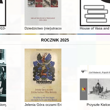
ogranicza w realizacji zadań stanu wojennego w PRL (1981-1983)
1910-1913 jako źródła do badań nad krzyżami i kapliczkami przydrożnymi 
Dziedzictwo (nie)utracone : 100 lat Muzeum w Trzcia
House of Vasa and 
ROCZNIK 2025
dłowe)
lony! : arcybiskup Marcel Lefebvre i czasy, które przewidział
Jelenia Góra oczami Ericha Fuchsa i Otto Welzela = H
Przyszłe Kielce