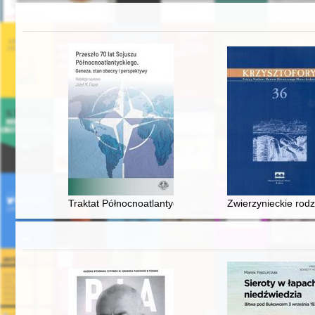
Traktat Północnoatlantycki : powstanie NATO i początki 
Zwierzynieckie rodz