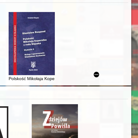
acheckich w XVI-wiecznej Rzeczypospolitej
Polskość Mikołaja Kopernika z rodu Ślązaka