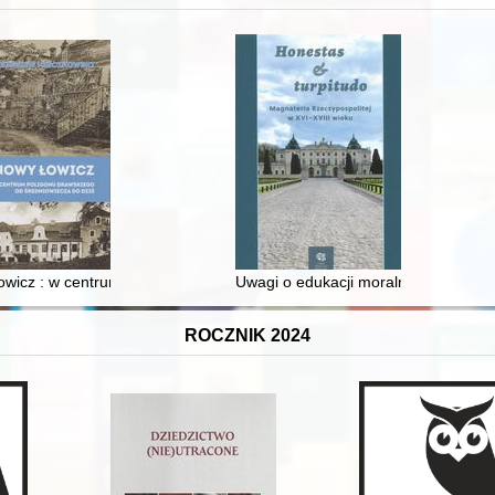
 i towarzyski lokalnego mieszczaństwa w 2. poł. XIX w
wicz : w centrum poligonu drawskiego od średniowiecza do dziś
Uwagi o edukacji moralnej synów szl
ROCZNIK 2024