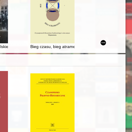
lnicy Pruskiej w świetle zasobu Archiwum Państwowego w Poznaniu
lskiego personelu lotniczego do wojny obronnej Jugosławii w 1941 r
Bieg czasu, bieg atramentu : o czasopismach Mieczy