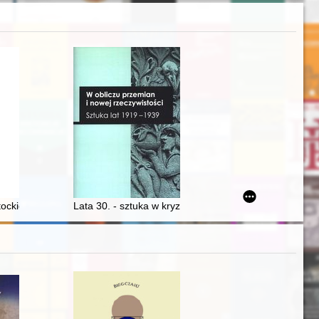
w pruskich oraz socjalistycznego handlu
ockiego do Chin w 1806 r
Lata 30. - sztuka w kryzysie czy nowy początek?