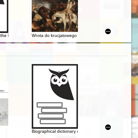
na terenie archidiecezji białostockiej
nce 1924-2024
the House of Austria : correspondence from the years 1587 to 1668. Pt
Wrota do krucjatowego podboju Prus, czyli o wielkiej 
irschberg durch die Augen von Erich Fuchs und Otto Welzel
Biographical dictionary of graduates of the Polish Mari