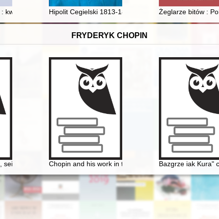
państwach arabskich
: kwartalnik poświęcony historii i krytyce teatru założony przez Leona Sc
Hipolit Cegielski 1813-1868
Żeglarze bitów : Po
FRYDERYK CHOPIN
 sein Werk, seine Zeit
Chopin and his work in the context of culture. Vol 1
Bazgrze iak Kura" 