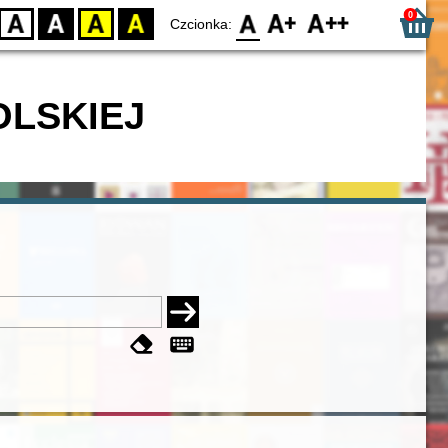
0
D
BW
YB
BY
F0
F1
F2
Czcionka:
OLSKIEJ