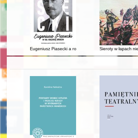
Eugeniusz Piasecki a rozwój "sportów podróżniczych" (t
Sieroty w łapach n