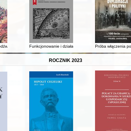
urystyka, taternictwo) i "sportów zimowych" (narciarstwo) w Tatrach
iedźwiedzia : bitwa pod Bukowcem 3 września 1939 r
Funkcjonowanie i działalność Ministerstwa byłej Dzie
Próba włączenia po
ROCZNIK 2023