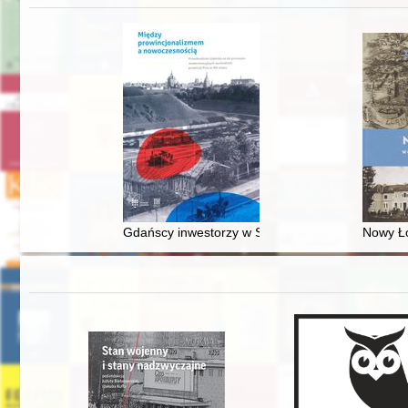
Gdańscy inwestorzy w Sopocie : prestiż finansowy
Nowy Ło