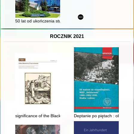
50 lat od ukończenia studiów w Akademii Wychowania Fizyczn
ROCZNIK 2021
significance of the Black Sea in Turko-Soviet relations in 1939
Deptanie po piętach : obserwac