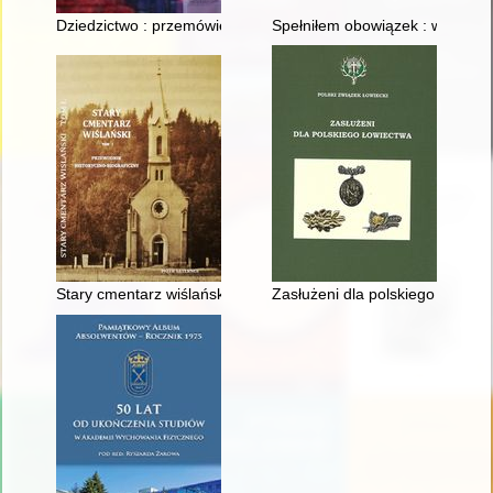
Dziedzictwo : przemówienia Ocalałych z Auschwitz = Das Vermä
Spełniłem obowiązek : wspomni
Stary cmentarz wiślański. T. 1,
Zasłużeni dla polskiego łowiect