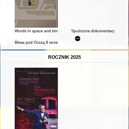
Words in space and time - recenzja]
Spuścizna dokumentacyjna jako 
Bitwa pod Orszą 8 września 1514 r. : spory i dyskusje historio
ROCZNIK 2025