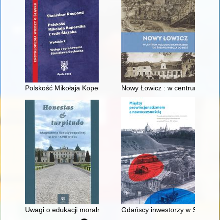
Polskość Mikołaja Kopernika z rodu Ślązaka
Nowy Łowicz : w centrum polig
Uwagi o edukacji moralnej synów szlacheckich w XVI-wiecznej 
Gdańscy inwestorzy w Sopocie :