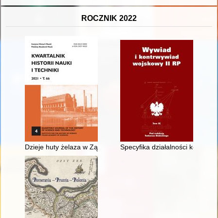
ROCZNIK 2022
Dzieje huty żelaza w Ząbkowicach. Industrialne związki Księ
Specyfika działalności kontrw