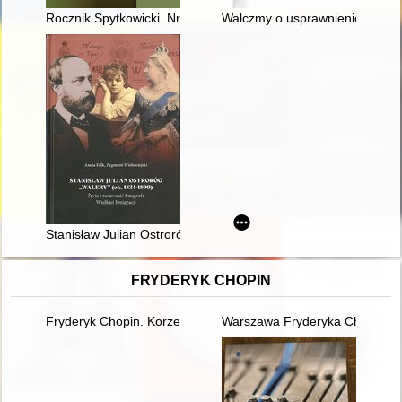
Rocznik Spytkowicki. Nr 2 (2023)
Walczmy o usprawnienie administ
Stanisław Julian Ostroróg "Walery" (ok. 1834-1890) : życie i tw
FRYDERYK CHOPIN
Fryderyk Chopin. Korzenie
Warszawa Fryderyka Chopina