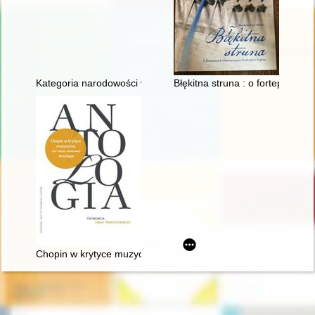
Kategoria narodowości w recepcji twórczości Fryderyka Chopi
Błękitna struna : o fortepiana
Chopin w krytyce muzycznej (do I wojny światowej). Antologia