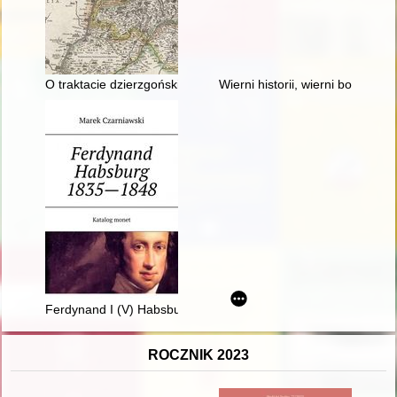
O traktacie dzierzgońskim (7 lutego 1249 r.) jako "fons iuris cog
Wierni historii, wierni bohater
Ferdynand I (V) Habsburg 1835-1848 : katalog monet
ROCZNIK 2023