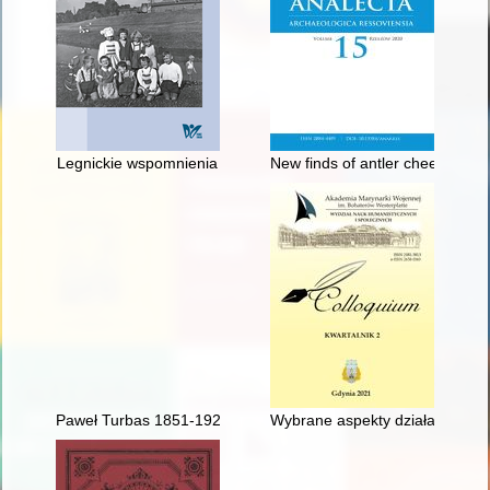
Legnickie wspomnienia
New finds of antler cheekpieces 
Paweł Turbas 1851-1921 : projektant wnętrz sakralnych i artys
Wybrane aspekty działalności po