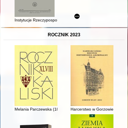
Instytucje Rzeczypospolitej szlacheckiej a Lublin w czasach 
ROCZNIK 2023
Melania Parczewska (1850-1920) - recenzja]
Harcerstwo w Gorzowie w lata