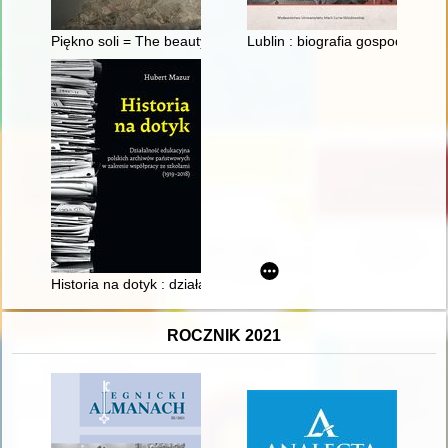
Piękno soli = The beauty of salt
Lublin : biografia gospodarcza 
Historia na dotyk : działalność edukacyjna polskich archiwów
ROCZNIK 2021