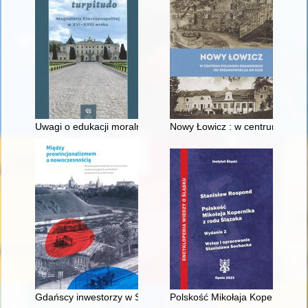
Uwagi o edukacji moralnej synów szlacheckich w XVI-wiecznej 
Nowy Łowicz : w centrum polig
Gdańscy inwestorzy w Sopocie : prestiż finansowy i towarzyski
Polskość Mikołaja Kopernika z 