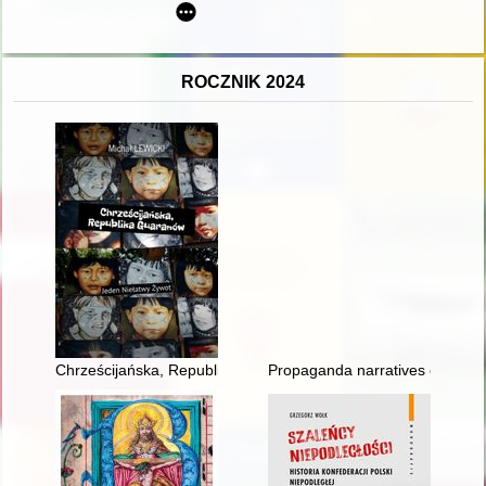
ROCZNIK 2024
Chrześcijańska, Republika Guaranów : jeden niełatwy żywot
Propaganda narratives of the P