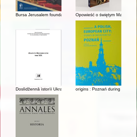
Bursa Jerusalem foundation plaque
Opowieść o świętym Maksymilia
Doslìdžennâ ìstorìï Ukraïni peršoï polovini XX st. v sučasnìj pol's
origins : Poznań during the earl