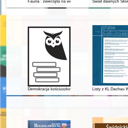
Fauna : zwierzęta na wojnie i ich ludzie = animals at w
Świat dawnych Słowi
Demokracja kościuszkowska
Listy z KL Dachau 