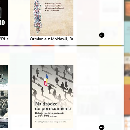
ordowanej za pomoc Żydom w 1943 roku
ularskich Biblioteki Uniwersyteckiej w Poznaniu
PRL w latach osiemdziesiątych
Ormianie z Mołdawii, Bukowiny i Siedmiogrodu : doku