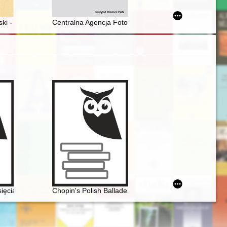
sce 1990-1994 : dokumenty i materiały
i - Wielkopolanin z ducha, krwi i kości : leszczyńskie reminiscencje
Centralna Agencja Fotograficzna 1951-1991 - recenzja
i jubileuszu stulecia urodzin
sięcia Antoniego Radziwiłła". Nowe odczytanie obrazu Henryka Siemira
Chopin's Polish Ballade: Op. 38 as Narrative of Natio