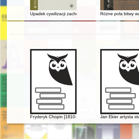
Upadek cywilizacji zachodniej : wybór pism
Różne pola bitwy w
Fryderyk Chopin [1810-1949] wśród Polaków na obczy
Jan Ekier artysta s