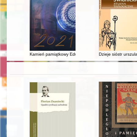
Kamień pamiątkowy Eduarda Scholza w Bolesławcu
Dzieje sióstr urszu