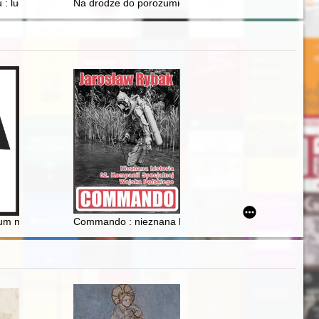
nych nr 1 im. Franciszka Siemiradzkiego w Bydgoszczy
: ludzie, sensacje, wydarzenia : historie dobrze opowiedziane
Na drodze do porozumienia : relacje polsko-ukraińskie
alne i kulturowe
wum miasta Chełmna w okresie przedrozbiorowym (XIII w. - 1772 r.)
Commando : nieznana historia 62. Kompanii Specjalne