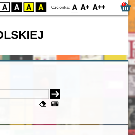
0
D
BW
YB
BY
F0
F1
F2
Czcionka:
OLSKIEJ