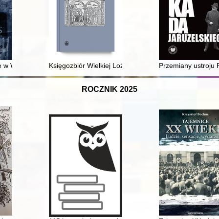
e w Wierzbicy i Wolicy : ekshumacja i pierwszy pogrzeb rodziny zam
Księgozbiór Wielkiej Loży Hamburga ze zbiorów wolnom
Przemiany ustroju 
ROCZNIK 2025