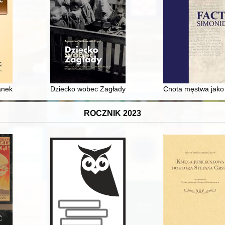
lanek w Świdnicy : 1700-1946
Dziecko wobec Zagłady : instytucjonalna opieka nad s
Cnota męstwa jako 
ROCZNIK 2023