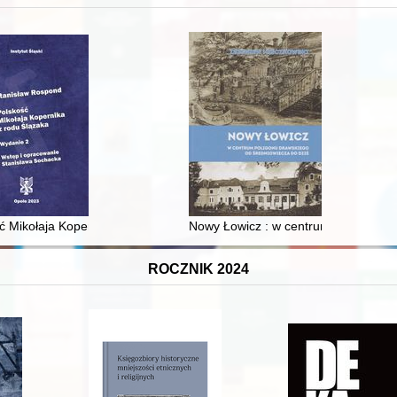
 i towarzyski lokalnego mieszczaństwa w 2. poł. XIX w
ć Mikołaja Kopernika z rodu Ślązaka
Nowy Łowicz : w centrum poligonu dr
ROCZNIK 2024