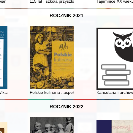
ar and their humans
an - tropami mitów i legend : przewodnik literacki po Wolinie
115 lat : szkoła przyszłości : Zespół Szkół Mechanicz
Tajemnice XX wieku 
ROCZNIK 2021
Wiktora Jacewicza SDB - recenzja]
Polskie kulinaria : aspekty historycznojęzykowe, region
Kancelaria i archi
ROCZNIK 2022