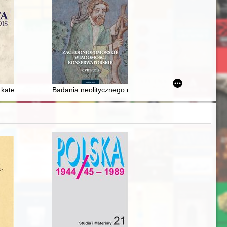
ierotami w getcie warszawskim
kategoria wychowawcza w pedagogice Fryderyka Wilhelma Foerstera = T
Badania neolitycznego rondela w Nowym Objezierzu w