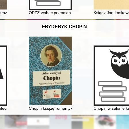
arszawskiej
OPZZ wobec przemian społeczno-gospodarczych w Pol
Ksiądz Jan Laskowsk
FRYDERYK CHOPIN
źnie
tulecia - w darze Chopinowi. Księga dedykowana Janowi Ekierowi z okazj
Chopin książę romantyków
Chopin w salonie k