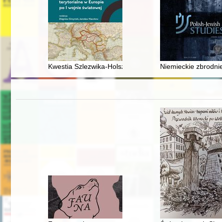
Kwestia Szlezwika-Holsztynu w traktacie wersalskim
Niemieckie zbrodni