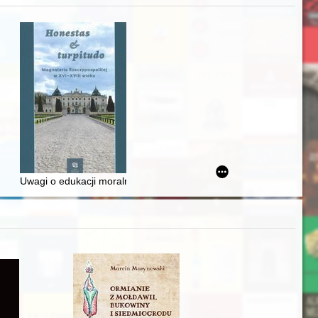
awskiego od średniowiecza do dziś
Uwagi o edukacji moralnej synów szlacheckich w XVI-wiecznej Rze